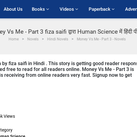
About Us
Books 
Videos 
Paperback 
Adver
 Vs Me - Part 3 fiza saifi द्वारा Human Science में हिंदी 
Home
Novels
Hindi Novels
Money Vs Me - Part 3 - Novels
by fiza saifi in Hindi . This story is getting good reader respo
ed free to read for all readers online. Money Vs Me - Part 3 is
is receiving from online readers very fast. Signup now to get
5k
Views
tegory
man Science