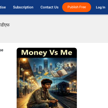
tise
Subscription
Contact Us
Publish Free
Log In 
पीडीएफ
nse