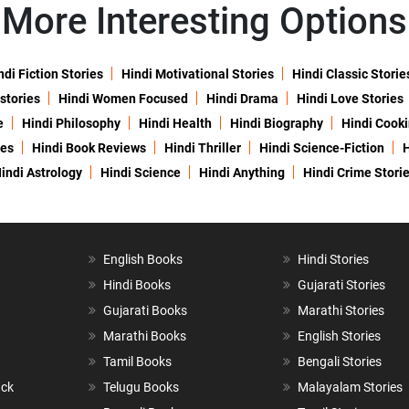
More Interesting Options
ndi Fiction Stories
Hindi Motivational Stories
Hindi Classic Storie
 stories
Hindi Women Focused
Hindi Drama
Hindi Love Stories
e
Hindi Philosophy
Hindi Health
Hindi Biography
Hindi Cook
ies
Hindi Book Reviews
Hindi Thriller
Hindi Science-Fiction
H
indi Astrology
Hindi Science
Hindi Anything
Hindi Crime Stori
English Books
Hindi Stories
Hindi Books
Gujarati Stories
Gujarati Books
Marathi Stories
Marathi Books
English Stories
Tamil Books
Bengali Stories
ack
Telugu Books
Malayalam Stories