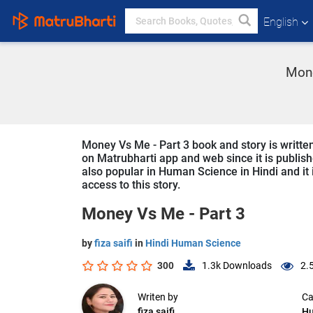
English
Money
Money Vs Me - Part 3 book and story is written 
on Matrubharti app and web since it is publish
also popular in Human Science in Hindi and it 
access to this story.
Money Vs Me - Part 3
by
fiza saifi
in
Hindi Human Science
300
1.3k
Downloads
2.
Writen by
Ca
fiza saifi
Hu