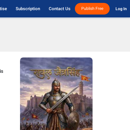
tise
Subscription
Contact Us
Publish Free
Log In 
is