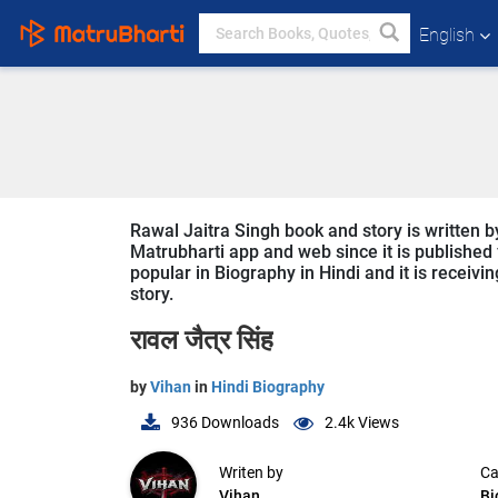
English
Rawal Jaitra Singh book and story is written b
Matrubharti app and web since it is published f
popular in Biography in Hindi and it is receivi
story.
रावल जैत्र सिंह
by
Vihan
in
Hindi Biography
936
Downloads
2.4k
Views
Writen by
Ca
Vihan
Bi