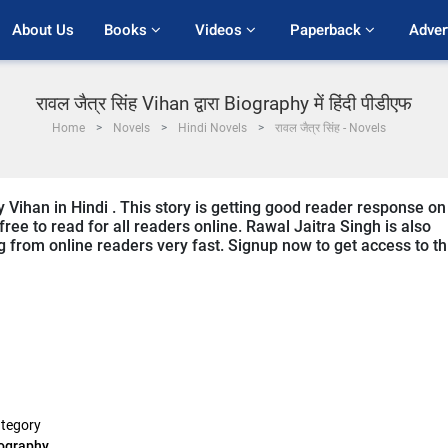
About Us
Books 
Videos 
Paperback 
Adver
रावल जैत्र सिंह Vihan द्वारा Biography में हिंदी पीडीएफ
Home
Novels
Hindi Novels
रावल जैत्र सिंह - Novels
y Vihan in Hindi . This story is getting good reader response on
ree to read for all readers online. Rawal Jaitra Singh is also
ng from online readers very fast. Signup now to get access to th
tegory
ography