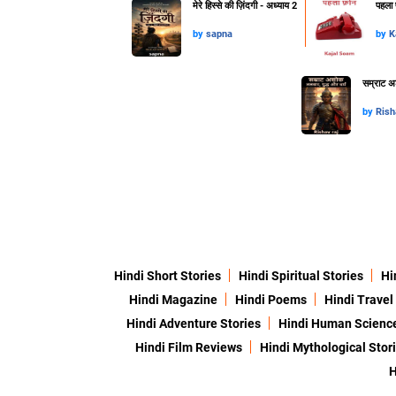
मेरे हिस्से की ज़िंदगी - अध्याय 2
पहला 
by
sapna
by
K
सम्राट अश
by
Rish
Hindi Short Stories
Hindi Spiritual Stories
Hi
Hindi Magazine
Hindi Poems
Hindi Travel
Hindi Adventure Stories
Hindi Human Scienc
Hindi Film Reviews
Hindi Mythological Stor
H