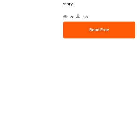
story.
2k
639
Read Free