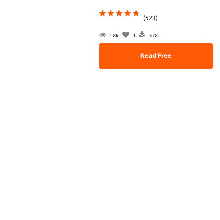
(523)
1.8k
1
678
Read Free