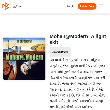
☰
Log In
मराठी
Publish Free
Mohan@Modern- A light
skit
Gujarati Drama
આ વાર્તામાં ચાર પુરુષો અને બે મહિલા
પાત્રો છે, જેમાં મુખ્ય વાર્તા કિસ્સામાં કૃષ્ણ
અને ગાંધીજીનો સમાવેશ થાય છે. પાત્રો
પંદરમી ઓગસ્ટના ઉજવણી પર ચર્ચા કરી
રહ્યા છે, જ્યાં તેઓ આઝાદી વિશે અને
જીવનના પડકારો વિશે વાત કરે છે. તેઓ
કૃષ્ણને યાદ કરે છે, જેમણે જીવનમાં મોજ
મસ્તી કરી હતી. તેઓ આઝાદીના કારણે
મળતી મુશ્કેલીઓ અને કોલેજના