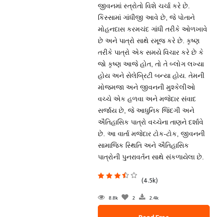
જીવનમાં સ્ત્રોતો વિશે ચર્ચા કરે છે.
કિસ્સામાં ગાંધીજી આવે છે, જે પોતાને
મોહનદાસ કરમચંદ ગાંધી તરીકે ઓળખાવે
છે અને પાત્રો સાથે રમૂજ કરે છે. કૃષ્ણ
તરીકે પાત્રો એક સમયે વિચાર કરે છે કે
જો કૃષ્ણ આજે હોત, તો તે બ્લોગ લખ્યા
હોય અને સેલેબ્રિટી બન્યા હોય. તેમની
મોજમજા અને જીવનની મુશ્કેલીઓ
વચ્ચે એક હળવા અને મજેદાર સંવાદ
સર્જાય છે, જે આધુનિક જિંદગી અને
ઐતિહાસિક પાત્રો વચ્ચેના તાણને દર્શાવે
છે. આ વાર્તા મજેદાર ટોક-ટોક, જીવનની
સામાજિક સ્થિતિ અને ઐતિહાસિક
પાત્રોની પુનરાવર્તન સાથે સંકળાયેલા છે.
(4.5k)
8.8k
2
2.4k