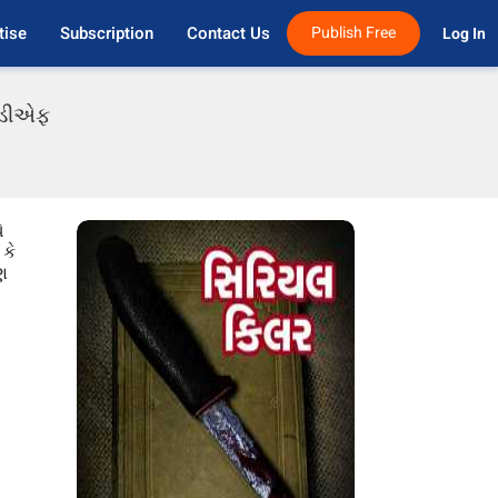
tise
Subscription
Contact Us
Publish Free
Log In 
પીડીએફ
ે
કે
ણ