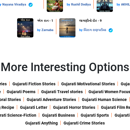
by
Nayana Viradiya
by
Rushil Dodiya
by
AKHI
એક રાત - 1
લાગણીનો દોર - 9
by
Zarnaba
by
ચિરાગ રાણપરીયા
More Interesting Options
ries
Gujarati Fiction Stories
Gujarati Motivational Stories
Gujar
e
Gujarati Poems
Gujarati Travel stories
Gujarati Women Focu
oral Stories
Gujarati Adventure Stories
Gujarati Human Science
g Recipe
Gujarati Letter
Gujarati Horror Stories
Gujarati Film R
rati Science-Fiction
Gujarati Business
Gujarati Sports
Gujarati
Gujarati Anything
Gujarati Crime Stories