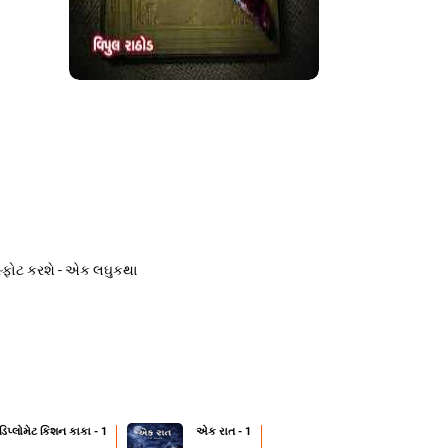
્ફોટ કરશે - એક લઘુકથા
 ડિપ્લોમેટ કિશન કાકા - 1
એક રાત - 1