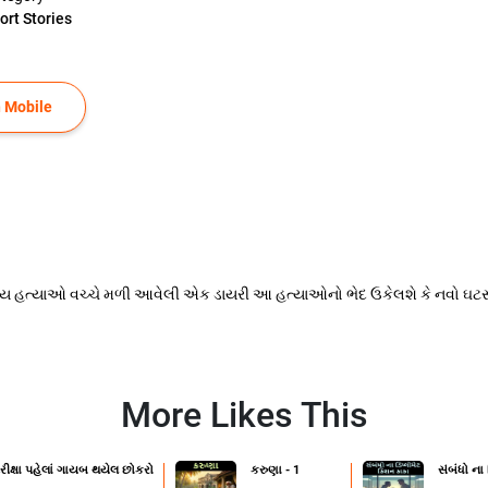
ort Stories
 Mobile
યમય હત્યાઓ વચ્ચે મળી આવેલી એક ડાયરી આ હત્યાઓનો ભેદ ઉકેલશે કે નવો ઘટસ
More Likes This
રીક્ષા પહેલાં ગાયબ થયેલ છોકરો
કરુણા - 1
સંબંધો ના