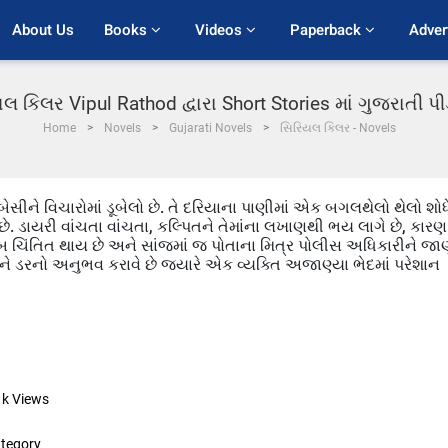
About Us
Books 
Videos 
Paperback 
Adver
લ કિલર Vipul Rathod દ્વારા Short Stories માં ગુજરાતી 
Home
Novels
Gujarati Novels
સિરિયલ કિલર - Novels
બેસીને વિચારોમાં ડૂબેલો છે. તે દરિયાના પાણીમાં એક બગલથેલો થેલો શોધ
. ડાયરી વાંચતા વાંચતા, કલ્પિતને તેમાંના લખાણથી ભય લાગે છે, કારણ 
 ખૂબ ચિંતિત થાય છે અને સાંજમાં જ પોતાના મિત્ર પોલીસ અધિકારીને જા
ને ડરનો અનુભવ કરાવે છે જ્યારે એક વ્યક્તિ અજાણ્યા ભેદમાં પરેશાન
1k
Views
tegory