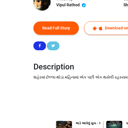
Vipul Rathod
Sh
Read Full Story
Download on
Description
શહેરમાં છેલ્લા થોડા મહિનામાં એક પછી એક થયેલી રહસ્
ભાડે આપેલું સુખ - 1
પ