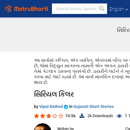
English
સિરિય
આ વાર્તામાં કલ્પિત, એક વ્યક્તિ, એકાંતમાં બીચ પર 
છે, જેમાં વિદ્યુત સાગરના નામની એક અંગત ડાયરી છે
તેમાં કેટલાક ડરાવના પ્રસંગો છે. ડાયરીને લઈને તે
કરવા માટે જઈ રહ્યો છે. આ વાર્તા માનસિક દબાણ અ
થાય છે.
સિરિયલ કિલર
by
Vipul Rathod
in
Gujarati Short Stories
74.5k
2k
Downloads
7.
Writen by
Ca