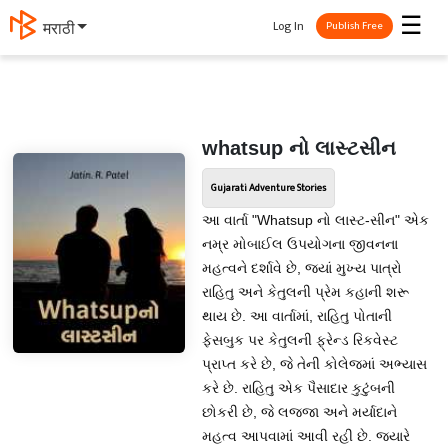
☰
Log In
मराठी
Publish Free
whatsup નો લાસ્ટસીન
Gujarati Adventure Stories
આ વાર્તા "Whatsup નો લાસ્ટ-સીન" એક
નમ્ર મોબાઈલ ઉપયોગના જીવનના
મહત્વને દર્શાવે છે, જ્યાં મુખ્ય પાત્રો
રાહિતુ અને કેતુલની પ્રેમ કહાની શરૂ
થાય છે. આ વાર્તામાં, રાહિતુ પોતાની
ફેસબુક પર કેતુલની ફ્રેન્ડ રિકવેસ્ટ
પ્રાપ્ત કરે છે, જે તેની કોલેજમાં અભ્યાસ
કરે છે. રાહિતુ એક પૈસાદાર કુટુંબની
છોકરી છે, જે લજ્જા અને મર્યાદાને
મહત્વ આપવામાં આવી રહી છે. જ્યારે