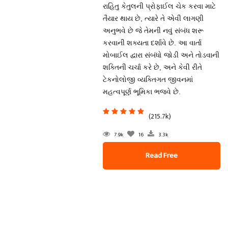
રાહિતુ કેતુલની પ્રોફાઈલ ચેક કરવા માટે
તૈયાર થાય છે, ત્યારે તે એવી લાગણી
અનુભવે છે જે તેમની નવું સંબંધ શરૂ
કરવાની શક્યતા દર્શાવે છે. આ વાર્તા
મોબાઈલ દ્વારા સંબંધો જોડી અને તોડવાની
શક્તિની ચર્ચા કરે છે, અને કેવી રીતે
ટેકનોલોજી વ્યક્તિગત જીવનમાં
મહત્વપૂર્ણ ભૂમિકા ભજવે છે.
(215.7k)
7.9k
16
3.3k
Read Free