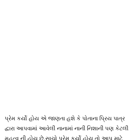
પ્રેમ કર્યો હોય એ જાણતા હશે કે પોતાના પ્રિય પાત્ર
દ્વારા આપવામાં આવેલી નાનામાં નાની નિશાની પણ કેટલી
મહત્વ ની હોય છે.સાચો પ્રેમ કર્યો હોય તો આપ માટે