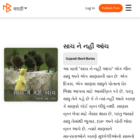
☰
Log In
मराठी
Publish Free
સાચ ને નહીં આંચ
Gujarati Short Stories
આ વાર્તા "સાચ ને નહીં આંચ" એક જૈન
સાધુ અને એક માણસની વાત છે. એક
દિવસ, એક માણસ સાધુને પોતાના ઘેર
ભિક્ષા આપવા માટે આમંત્રિત કરે છે, પરંતુ
સાધુ તેને કહે છે કે તે ત્યાં નહીં આવે કારણ
કે માણસે કોઈ વ્રત લીધું નથી. માણસ
વ્રત લેવા માટે તૈયાર થાય છે, પરંતુ જ્યારે
સાધુ તેમાંથી જુગાર, દારૂ અને ચોરી જેવા
વ્રત આપે છે, ત્યારે માણસને
માન્યતાઓને કારણે મુશ્કેલીઓનો સામનો