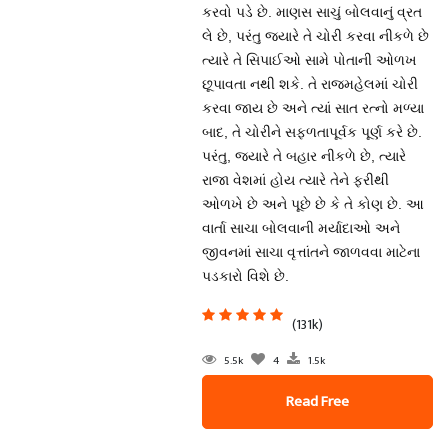
કરવો પડે છે. માણસ સાચું બોલવાનું વ્રત
લે છે, પરંતુ જ્યારે તે ચોરી કરવા નીકળે છે
ત્યારે તે સિપાઈઓ સામે પોતાની ઓળખ
છૂપાવતા નથી શકે. તે રાજમહેલમાં ચોરી
કરવા જાય છે અને ત્યાં સાત રત્નો મળ્યા
બાદ, તે ચોરીને સફળતાપૂર્વક પૂર્ણ કરે છે.
પરંતુ, જ્યારે તે બહાર નીકળે છે, ત્યારે
રાજા વેશમાં હોય ત્યારે તેને ફરીથી
ઓળખે છે અને પૂછે છે કે તે કોણ છે. આ
વાર્તા સાચા બોલવાની મર્યાદાઓ અને
જીવનમાં સાચા વૃત્તાંતને જાળવવા માટેના
પડકારો વિશે છે.
(131k)
5.5k
4
1.5k
Read Free