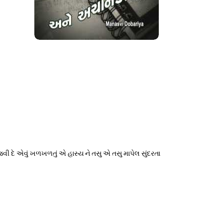
વી દે એવું ખળખળતું એ હાસ્ય ને તસુ એ તસુ માપેલ સુંદરતા