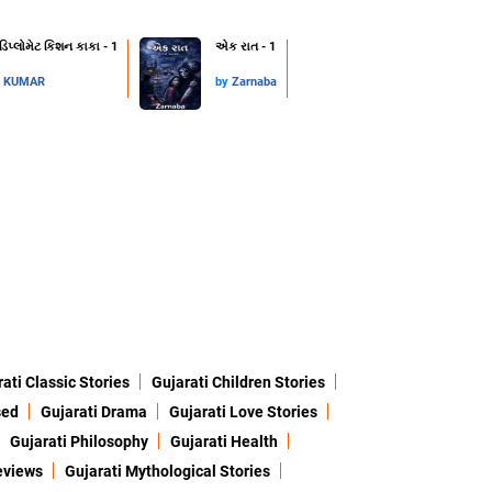
 ડિપ્લોમેટ કિશન કાકા - 1
એક રાત - 1
L KUMAR
by
Zarnaba
ati Classic Stories
Gujarati Children Stories
sed
Gujarati Drama
Gujarati Love Stories
Gujarati Philosophy
Gujarati Health
eviews
Gujarati Mythological Stories