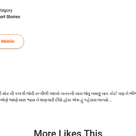
tegory
ort Stories
 Mobile
 મોર ની કલગી જેવી રન્ગીલી આંખો બતકની ચાંચ જેવું નમણું નાક કોઈ પણ ને ભીંજ
 જાણે મારા શ્વાસ ને શણગારી દીધો હોય એમ હું લ્હેરાવા લાગ્યો...
More Likes This