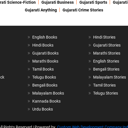
rati Science-Fiction
Gujarati Business
Gujarati Sports
Gujarati
Gujarati Anything
Gujarati Crime Stories
English Books
Hindi Stories
Hindi Books
Gujarati Stories
Gujarati Books
Marathi Stories
Marathi Books
English Stories
Tamil Books
Bengali Stories
ack
Telugu Books
Malayalam Stories
Bengali Books
Tamil Stories
Malayalam Books
Telugu Stories
Kannada Books
Urdu Books
All Rights Reserved | Powered by
Custom Web Development Company Ind