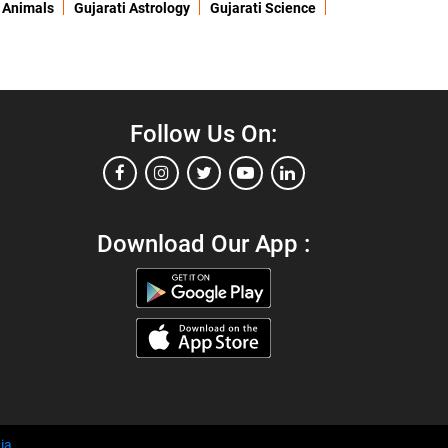
 Animals
Gujarati Astrology
Gujarati Science
Follow Us On:
Download Our App :
ia
.