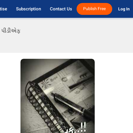
tise
Subscription
Contact Us
Publish Free
Log In 
તી પીડીએફ