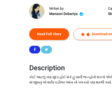
Writen by
Ca
Manasvi Dobariya
Sh
Read Full Story
Download on
Description
કોઈ આટલું પણ સુંદર હોઈ શકે હું માની જ ન્હોતો શકતો એની
માં જીવતું એ શરીર ઘડીભર આંખ નો પલકારો પણ થમ્ભી ગયો એણે