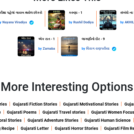
રીક્ષા પહેલાં ગાયબ થયેલ છોકરો
કરુણા - 1
સંબંધો ના
by
Nayana Viradiya
by
Rushil Dodiya
by
AKHI
એક રાત - 1
લાગણીનો દોર - 9
by
Zarnaba
by
ચિરાગ રાણપરીયા
More Interesting Options
ries
Gujarati Fiction Stories
Gujarati Motivational Stories
Gujar
e
Gujarati Poems
Gujarati Travel stories
Gujarati Women Focu
oral Stories
Gujarati Adventure Stories
Gujarati Human Science
g Recipe
Gujarati Letter
Gujarati Horror Stories
Gujarati Film R