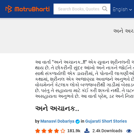
English
અને અચાન
આ વાર્તા "અને અચાનક..!!" એક યુવાન શ્રીનલની અનુભ
થાય છે. તે છોકરીની સુંદર આંખો અને નાકને જોઈને તે
સાથે સંકળાયેલી એક ડાયરીમાં, તે પોતાની લાગણીઓ
કથામાં, શ્રીનલ એક અજાણ્યા અવાજને અનુભવે છે 
વોચમેનને કેટલાક લોકો બળજબરીથી ગાડીમાં બેસાડવા
છે. પરંતુ તે સહાયતા માટે કંઈ કરી શકતો નથી. તે 
અસહાયતા અનુભવે છે. આ વાર્તા પ્રેમ, ડર અને નિરાશા
અને અચાનક..
by
Manasvi Dobariya
in
Gujarati Short Stories
181.9k
2.4k
Downloads