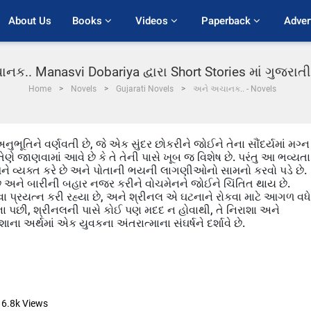
About Us
Books 
Videos 
Paperback 
Adver
ક.. Manasvi Dobariya દ્વારા Short Stories માં ગુજરા
Home
Novels
Gujarati Novels
અને અચાનક.. - Novels
ૂતિને વર્ણવતી છે, જે એક સુંદર છોકરીને જોઈને તેના સૌંદર્યમાં મગ્ન
ણે જાણવામાં આવે છે કે તે તેની પાસે ખૂબ જ વિશેષ છે. પરંતુ આ ભવ્યતા
ને વ્યક્ત કરે છે અને પોતાની ભયની લાગણીઓનો સામનો કરવો પડે છે.
અને બારીની બહાર નજર કરીને વોચમેનને જોઈને ચિંતિત થાય છે.
 પ્રયત્ન કરી રહ્યા છે, અને શ્રીનલ એ ઘટનાને રોકવા માટે આગળ વધે
ઘટના પછી, શ્રીનલની પાસે કોઈ પણ મદદ ન હોવાથી, તે નિરાશા અને
ના અર્થમાં એક યુવકના અંતરાત્માના સંઘર્ષને દર્શાવે છે.
6.8k
Views