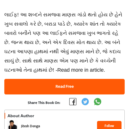
લાઈફ! આ શબ્દને સમજવા માણસ ગાંડો થતો હોય છે હેને
ખુબ સવાલો કરે છે, બરાડા પાડે છે, ક્યારેક શાંત તો ક્યારેક
બાવરો બનીને પણ આ લાઈફને સમજવા ખુબ ભાગતો રહે
છે. જન્મ થાય છે, અને એક દિવસ મોત થાય છે. આ બંને
ઘટના આપણા હાથમાં નથી એવું માણસ માને છે, જે કદાચ
સાચું છે. સાથે સાથે માણસ એમ પણ માને છે કે વચ્ચેની
ઘટનાઓ તેના હાથમાં છે! -Read more in article.
Read Free
Share This Book On:
About Author
Follow
Jitesh Donga