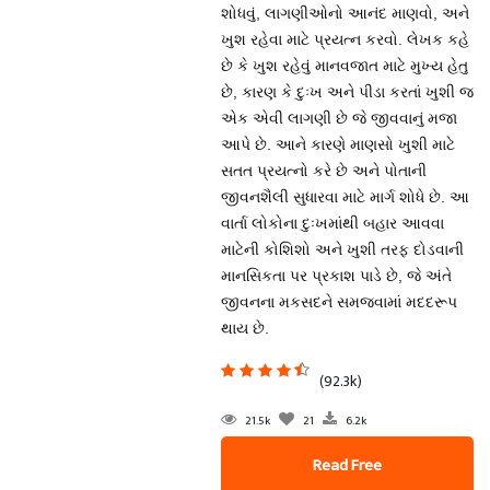
શોધવું, લાગણીઓનો આનંદ માણવો, અને
ખુશ રહેવા માટે પ્રયત્ન કરવો. લેખક કહે
છે કે ખુશ રહેવું માનવજાત માટે મુખ્ય હેતુ
છે, કારણ કે દુઃખ અને પીડા કરતાં ખુશી જ
એક એવી લાગણી છે જે જીવવાનું મજા
આપે છે. આને કારણે માણસો ખુશી માટે
સતત પ્રયત્નો કરે છે અને પોતાની
જીવનશૈલી સુધારવા માટે માર્ગ શોધે છે. આ
વાર્તા લોકોના દુઃખમાંથી બહાર આવવા
માટેની કોશિશો અને ખુશી તરફ દોડવાની
માનસિકતા પર પ્રકાશ પાડે છે, જે અંતે
જીવનના મકસદને સમજવામાં મદદરૂપ
થાય છે.
(92.3k)
21.5k
21
6.2k
Read Free