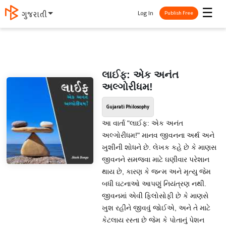
☰
Log In
ગુજરાતી
Publish Free
લાઈફ: એક અનંત
અલ્ગોરીધમ!
Gujarati Philosophy
આ વાર્તા "લાઈફ: એક અનંત
અલ્ગોરીધમ!" માનવ જીવનના અર્થ અને
ખુશીની શોધને છે. લેખક કહે છે કે માણસ
જીવનને સમજવા માટે ઘણીવાર પરેશાન
થાય છે, કારણ કે જન્મ અને મૃત્યુ જેમ
બધી ઘટનાઓ આપણું નિયંત્રણ નથી.
જીવનમાં એવી ફિલોસોફી છે કે માણસે
ખુશ રહીને જીવવું જોઈએ, અને તે માટે
કેટલાય રસ્તા છે જેમ કે પોતાનું પેશન