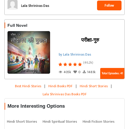
Follow
Lala Shrinivas Das
Full Novel
परीक्षा-गुरु
by Lala Shrinivas Das
(46.2k)
405k
0
148.1k
Total Episodes : 41
Best Hindi Stories
|
Hindi Books PDF
|
Hindi Short Stories
|
Lala Shrinivas Das Books PDF
More Interesting Options
Hindi Short Stories
Hindi Spiritual Stories
Hindi Fiction Stories