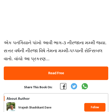
એક પતંગિયાને પાંખો આવી ભાગ-૩ નીરજાના મમ્મી જયા.
સત્તર વર્ષની નીરજા વિષે તેમના મમ્મી-પપ્પાની સેન્સિબલ
વાતો. વાંચો આ પ્રકરણ...
Read Free
Share This Book On:
About Author
Follow
Vrajesh Shashikant Dave