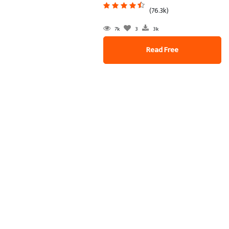
(76.3k)
7k
3
3k
Read Free