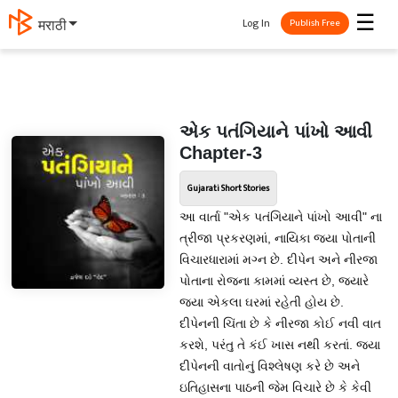
☰
Log In
मराठी
Publish Free
એક પતંગિયાને પાંખો આવી
Chapter-3
Gujarati Short Stories
આ વાર્તા "એક પતંગિયાને પાંખો આવી" ના
ત્રીજા પ્રકરણમાં, નાયિકા જયા પોતાની
વિચારધારામાં મગ્ન છે. દીપેન અને નીરજા
પોતાના રોજના કામમાં વ્યસ્ત છે, જ્યારે
જયા એકલા ઘરમાં રહેતી હોય છે.
દીપેનની ચિંતા છે કે નીરજા કોઈ નવી વાત
કરશે, પરંતુ તે કંઈ ખાસ નથી કરતાં. જયા
દીપેનની વાતોનું વિશ્લેષણ કરે છે અને
ઇતિહાસના પાઠની જેમ વિચારે છે કે કેવી