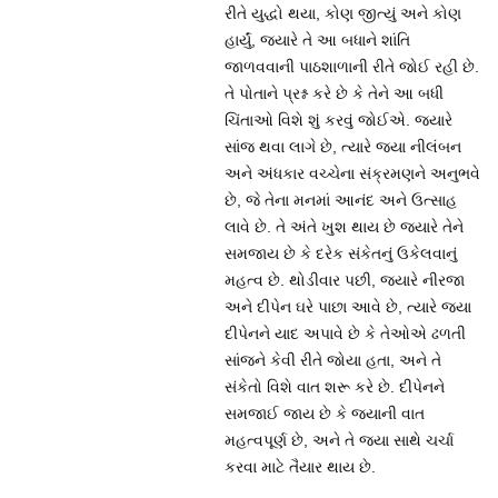
રીતે યુદ્ધો થયા, કોણ જીત્યું અને કોણ
હાર્યું, જ્યારે તે આ બધાને શાંતિ
જાળવવાની પાઠશાળાની રીતે જોઈ રહી છે.
તે પોતાને પ્રશ્ન કરે છે કે તેને આ બધી
ચિંતાઓ વિશે શું કરવું જોઈએ. જ્યારે
સાંજ થવા લાગે છે, ત્યારે જયા નીલંબન
અને અંધકાર વચ્ચેના સંક્રમણને અનુભવે
છે, જે તેના મનમાં આનંદ અને ઉત્સાહ
લાવે છે. તે અંતે ખુશ થાય છે જ્યારે તેને
સમજાય છે કે દરેક સંકેતનું ઉકેલવાનું
મહત્વ છે. થોડીવાર પછી, જ્યારે નીરજા
અને દીપેન ઘરે પાછા આવે છે, ત્યારે જયા
દીપેનને યાદ અપાવે છે કે તેઓએ ઢળતી
સાંજને કેવી રીતે જોયા હતા, અને તે
સંકેતો વિશે વાત શરૂ કરે છે. દીપેનને
સમજાઈ જાય છે કે જયાની વાત
મહત્વપૂર્ણ છે, અને તે જયા સાથે ચર્ચા
કરવા માટે તૈયાર થાય છે.