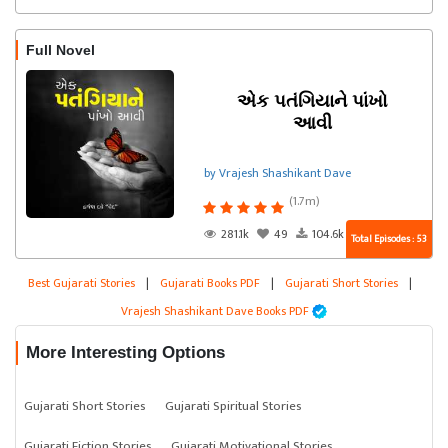
Full Novel
એક પતંગિયાને પાંખો
આવી
by Vrajesh Shashikant Dave
(1.7m)
281.1k
49
104.6k
Total Episodes : 53
Best Gujarati Stories
|
Gujarati Books PDF
|
Gujarati Short Stories
|
Vrajesh Shashikant Dave Books PDF
More Interesting Options
Gujarati Short Stories
Gujarati Spiritual Stories
Gujarati Fiction Stories
Gujarati Motivational Stories