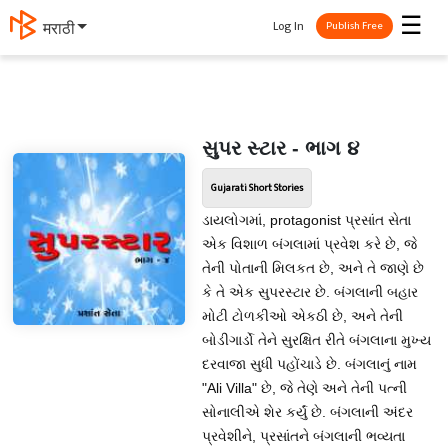
☰
Log In
मराठी
Publish Free
સુપર સ્ટાર - ભાગ ૪
Gujarati Short Stories
ડાયલોગમાં, protagonist પ્રસાંત સેતા
એક વિશાળ બંગલામાં પ્રવેશ કરે છે, જે
તેની પોતાની મિલકત છે, અને તે જાણે છે
કે તે એક સુપરસ્ટાર છે. બંગલાની બહાર
મોટી ટોળકીઓ એકઠી છે, અને તેની
બોડીગાર્ડો તેને સુરક્ષિત રીતે બંગલાના મુખ્ય
દરવાજા સુધી પહોંચાડે છે. બંગલાનું નામ
"Ali Villa" છે, જે તેણે અને તેની પત્ની
સોનાલીએ શેર કર્યું છે. બંગલાની અંદર
પ્રવેશીને, પ્રસાંતને બંગલાની ભવ્યતા