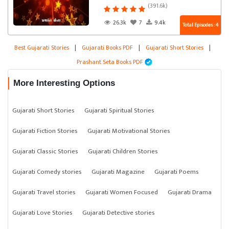
(391.6k)
26.3k
7
9.4k
Total Episodes : 4
Best Gujarati Stories
|
Gujarati Books PDF
|
Gujarati Short Stories
|
Prashant Seta Books PDF
More Interesting Options
Gujarati Short Stories
Gujarati Spiritual Stories
Gujarati Fiction Stories
Gujarati Motivational Stories
Gujarati Classic Stories
Gujarati Children Stories
Gujarati Comedy stories
Gujarati Magazine
Gujarati Poems
Gujarati Travel stories
Gujarati Women Focused
Gujarati Drama
Gujarati Love Stories
Gujarati Detective stories