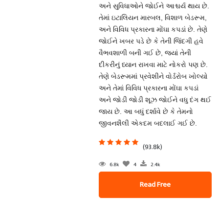
અને સુવિધાઓને જોઈને આશ્ચર્ય થાય છે.
તેમાં ઇટાલિયન મારબલ, વિશાળ બેડરૂમ,
અને વિવિધ પ્રકારના મોંઘા કપડાં છે. તેણે
જોઈને ખબર પડે છે કે તેની જિંદગી હવે
વૈભવશાળી બની ગઈ છે, જ્યાં તેની
દીકરીનું ધ્યાન રાખવા માટે નોકરો પણ છે.
તેણે બેડરૂમમાં પ્રવેશીને વોર્ડરોબ ખોલ્યો
અને તેમાં વિવિધ પ્રકારના મોંઘા કપડાં
અને જોડી જોડી શૂઝ જોઈને વધુ દંગ થઈ
જાય છે. આ બધું દર્શાવે છે કે તેમનો
જીવનશૈલી એકદમ બદલાઈ ગઈ છે.
(93.8k)
6.8k
4
2.4k
Read Free