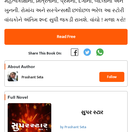
મહત્વકાંક્ષાની, મિત્રતાની, પ્રેમની, દગાની, બદલાની અને
ખુનની. રોમાંચ અને સસ્પેન્સથી છલોછલ ભરેલ આ સ્ટોરી
વાંચકોને અંતિમ શ્બ્દ સુધી જકડી રાખશે. વાંચો ! મજા કરો!
Read Free
Share This Book On:
About Author
Follow
Prashant Seta
Full Novel
સુપર સ્ટાર
by Prashant Seta