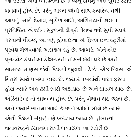
આ સ્ટોરી એવા વ્યક્તિની છે કે જેનું સપનું એક સુપર સ્ટાર
બનવાનું હોય છે, પરંતુ ભાગ્ય એનો સાથ ક્યારેય નથી
આપતું. સારો દેખાવ, સુડોળ બાંધો, અભિનયની ક્ષમતા,
પ્રતિષ્ઠિત એક્ટીગ સ્કુલની ડીગ્રી તેમજ વર્ષો સુધી સંઘર્ષ
કરવાની ધીરજ, આ બધું હોવા છતા એ ફિલ્મ ઇન્ડસ્ટ્રીમાં
પ્રવેશ મેળવવામાં અસક્ષમ રહે છે. આખરે, એને કોઇ
પ્રાઇવેટ કંપનીમાં કેશિયરની નોકરી લેવી પડે છે અને
સામન્ય માણસ જેવી જિંદગી જીવવી પડે છે. એક દિવસ, એ
મિત્રો સાથે પબમાં જાય છે. જ્યારે પબમાંથી પાછા ફરતા
હોય ત્યારે એક ટેક્ષી સાથે અથડાય છે અને ઘાયલ થાય છે.
એક્સિડેન્ટ તો સામન્ય હોય છે, પરંતુ બેભાન થઇ જાય છે.
અને જ્યારે ભાનમાં આવે છે અને આંખો ખોલે છે ત્યારે
એની જિંદગી સંપુર્ણપણે બદલાય જાય છે. મુંબઇનાં
વાતાવરણને ધ્યાનમાં રાખી લખાયેલ આ સ્ટોરી છે