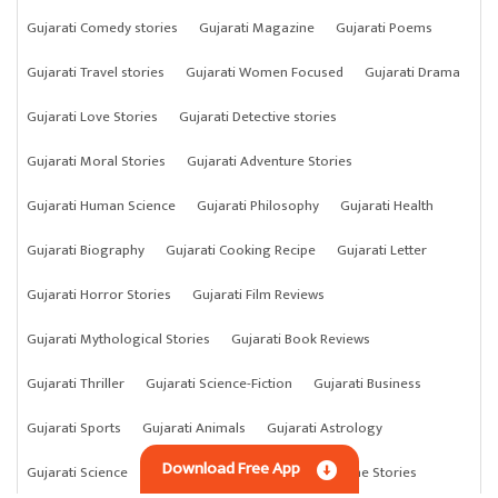
Gujarati Comedy stories
Gujarati Magazine
Gujarati Poems
Gujarati Travel stories
Gujarati Women Focused
Gujarati Drama
Gujarati Love Stories
Gujarati Detective stories
Gujarati Moral Stories
Gujarati Adventure Stories
Gujarati Human Science
Gujarati Philosophy
Gujarati Health
Gujarati Biography
Gujarati Cooking Recipe
Gujarati Letter
Gujarati Horror Stories
Gujarati Film Reviews
Gujarati Mythological Stories
Gujarati Book Reviews
Gujarati Thriller
Gujarati Science-Fiction
Gujarati Business
Gujarati Sports
Gujarati Animals
Gujarati Astrology
Download Free App
Gujarati Science
Gujarati Anything
Gujarati Crime Stories