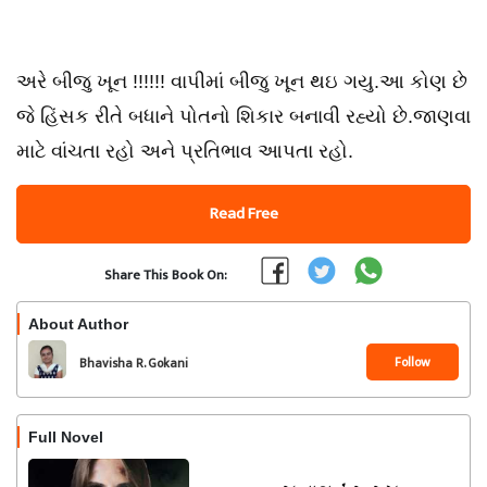
અરે બીજુ ખૂન !!!!!! વાપીમાં બીજુ ખૂન થઇ ગયુ.આ કોણ છે
જે હિંસક રીતે બધાને પોતનો શિકાર બનાવી રહ્યો છે.જાણવા
માટે વાંચતા રહો અને પ્રતિભાવ આપતા રહો.
Read Free
Share This Book On:
About Author
Follow
Bhavisha R. Gokani
Full Novel