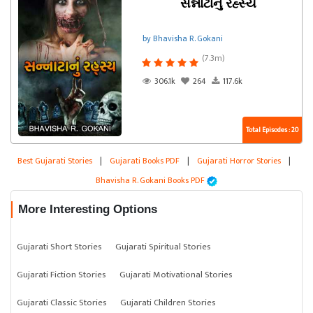
સન્નાટાનું રહ્સ્ય
by Bhavisha R. Gokani
(7.3m)
306.1k
264
117.6k
Total Episodes : 20
Best Gujarati Stories
|
Gujarati Books PDF
|
Gujarati Horror Stories
|
Bhavisha R. Gokani Books PDF
More Interesting Options
Gujarati Short Stories
Gujarati Spiritual Stories
Gujarati Fiction Stories
Gujarati Motivational Stories
Gujarati Classic Stories
Gujarati Children Stories