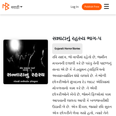
☰
Log In
मराठी
Publish Free
સન્નાટાનું રહસ્ય ભાગ-૫
Gujarati Horror Stories
રવિ યાદવ, જે વાપીમાં રહેતો છે, જમીન
મકાનની દલાલી કરે છે પરંતુ તેની પાછળનું
સત્ય એ છે કે તે હ્યુમન ટ્રાફિકિંગનો
અવ્યાખ્યાયિત ધંધો ચલાવે છે. તે ભોળી
છોકરીઓને મુંબઇના રેડ લાઇટ એરિયામાં
મોકલવાનો કામ કરે છે. તે એવી
છોકરીઓને ખેંચે છે, જેમને ફિલ્મોમાં કામ
આપવાની લાલચ આપી કે બળજબરીથી
ઉઠાવી લે છે. એક દિવસ, જ્યારે રવિ સુરત
એક છોકરીને લેવા ગયો હતો, ત્યારે તેને