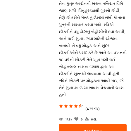
તેના પુત્ર આર્યનની ખરાબ તબિયત વિશે
જાણ મળી. પિતૃહ્રદયથી ગુસ્સો છોડી,
તેણે છોકરીને ગેસ્ટ હાઉસમાં રાખી પોતાના
પુત્રની સારવાર કરવા ગયો. રવિએ
છોકરીને વધુ ડોઝનું બેહોશીની દવા આપી,
અને પછી મુંબઇ જવા માટેની યોજના
બનાવી. તે વધુ મોહક અને સુંદર
છોકરીઓને પસંદ કરે છે અને આ વખતની
૧૮ વર્ષની છોકરી તેને ખૂબ ગમી ગઈ.
સોહનલાલ નામના દલાલ દ્વારા આ
છોકરીને સુરતથી લાવવામાં આવી હતી.
રવિને છોકરી પર મોહકતા આવી ગઈ, જે
તેને મુંબઇમાં ઊંચા ભાવમાં વેચવાની આશા
હતી.
(425.9k)
17.3k
9
6.6k