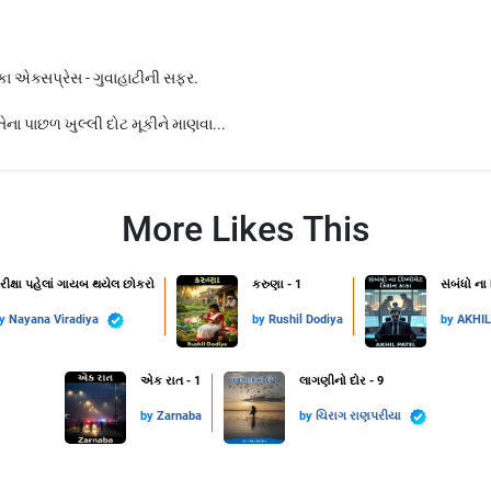
વારકા એક્સપ્રેસ - ગુવાહાટીની સફર.
ના પાછળ ખુલ્લી દોટ મૂકીને માણવા...
More Likes This
રીક્ષા પહેલાં ગાયબ થયેલ છોકરો
કરુણા - 1
સંબંધો ના
by
Nayana Viradiya
by
Rushil Dodiya
by
AKHI
એક રાત - 1
લાગણીનો દોર - 9
by
Zarnaba
by
ચિરાગ રાણપરીયા