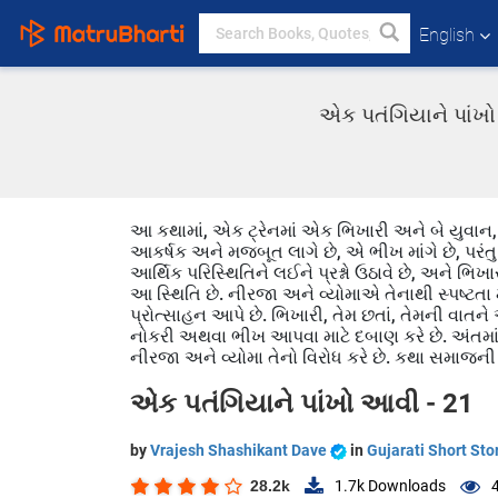
English
એક પતંગિયાને પાંખો 
આ કથામાં, એક ટ્રેનમાં એક ભિખારી અને બે યુવાન, ન
આકર્ષક અને મજબૂત લાગે છે, એ ભીખ માંગે છે, પરંત
આર્થિક પરિસ્થિતિને લઈને પ્રશ્નો ઉઠાવે છે, અને ભિ
આ સ્થિતિ છે. નીરજા અને વ્યોમાએ તેનાથી સ્પષ્ટતા મ
પ્રોત્સાહન આપે છે. ભિખારી, તેમ છતાં, તેમની વાતન
નોકરી અથવા ભીખ આપવા માટે દબાણ કરે છે. અંતમાં,
નીરજા અને વ્યોમા તેનો વિરોધ કરે છે. કથા સમાજ
એક પતંગિયાને પાંખો આવી - 21
by
Vrajesh Shashikant Dave
in
Gujarati Short Sto
28.2k
1.7k
Downloads