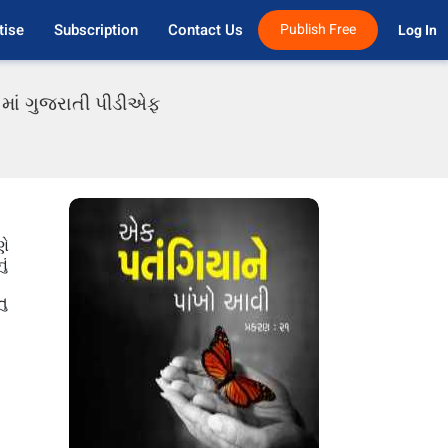
tise
Subscription
Contact Us
Publish Free
Log In 
s માં ગુજરાતી પીડીએફ
ણે
ું
તુ