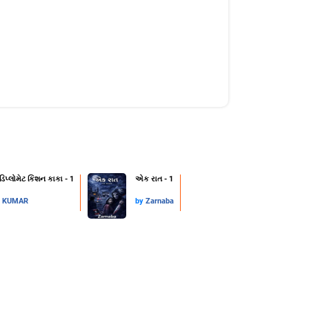
 ડિપ્લોમેટ કિશન કાકા - 1
એક રાત - 1
L KUMAR
by
Zarnaba