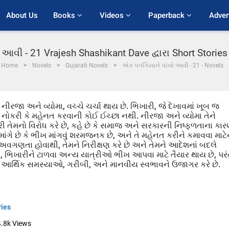
About Us
Books 
Videos 
Paperback 
Adver
આવી - 21 Vrajesh Shashikant Dave દ્વારા Short Storie
Home
Novels
Gujarati Novels
એક પતંગિયાને પાંખો આવી - 21 - Novels
ીરજા અને વ્યોમા, વચ્ચે ચર્ચા થાય છે. ભિખારી, જે દેખાવમાં ખૂબ જ
ુ નોકરી કે મહેનત કરવાની કોઈ ઈચ્છા નથી. નીરજા અને વ્યોમા તેને
ખારી તેમનો વિરોધ કરે છે, કહે છે કે સમાજ અને સરકારની નિષ્ફળતાના કાર
ાંગે છે કે ભીખ માંગવું શરમજનક છે, અને તે મહેનત કરીને કમાવવા માટેન
ે અવગણતા હોવાથી, તેમને નિરીક્ષણ કરે છે અને તેમને આદેશનાં બદલે
 ભિખારીને ટાળવા અન્ય યાત્રીઓ ભીખ આપવા માટે તૈયાર થાય છે, પરં
ની આર્થિક સમસ્યાઓ, ગરીબી, અને માનવીય સ્વભાવને ઉજાગર કરે છે.
ries
4.8k
Views