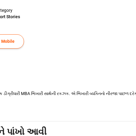
tegory
ort Stories
 Mobile
ડીગ્રીધારી MBA ભિખારી સાથેની રકઝક. એ ભિખારી વ્યક્તિનો નીરજા પાછળ દરેક રે
ે પાંખો આવી