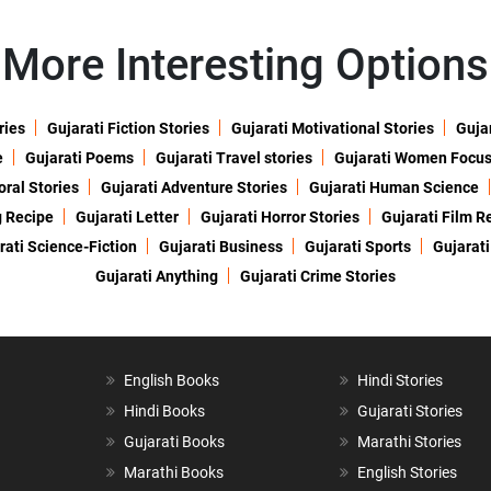
More Interesting Options
ries
Gujarati Fiction Stories
Gujarati Motivational Stories
Gujar
e
Gujarati Poems
Gujarati Travel stories
Gujarati Women Focu
oral Stories
Gujarati Adventure Stories
Gujarati Human Science
g Recipe
Gujarati Letter
Gujarati Horror Stories
Gujarati Film R
rati Science-Fiction
Gujarati Business
Gujarati Sports
Gujarati
Gujarati Anything
Gujarati Crime Stories
English Books
Hindi Stories
Hindi Books
Gujarati Stories
Gujarati Books
Marathi Stories
Marathi Books
English Stories