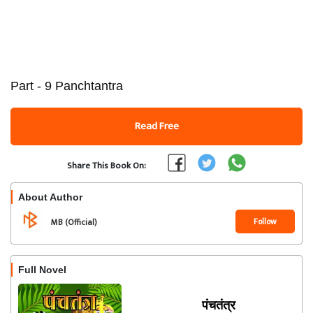
Part - 9 Panchtantra
Read Free
Share This Book On:
About Author
Follow
MB (Official)
Full Novel
पंचतंत्र