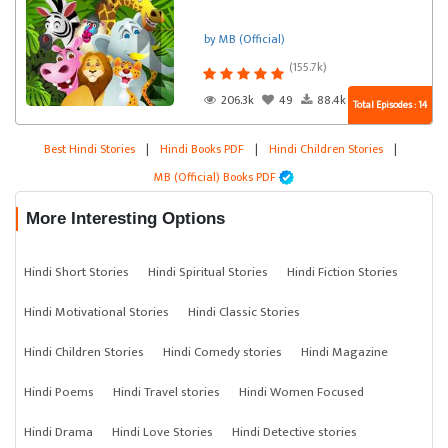
by MB (Official)
(155.7k)
206.3k
49
88.4k
Total Episodes : 14
Best Hindi Stories
|
Hindi Books PDF
|
Hindi Children Stories
|
MB (Official) Books PDF
More Interesting Options
Hindi Short Stories
Hindi Spiritual Stories
Hindi Fiction Stories
Hindi Motivational Stories
Hindi Classic Stories
Hindi Children Stories
Hindi Comedy stories
Hindi Magazine
Hindi Poems
Hindi Travel stories
Hindi Women Focused
Hindi Drama
Hindi Love Stories
Hindi Detective stories