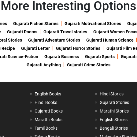
More Interesting Options
ries
Gujarati Fiction Stories
Gujarati Motivational Stories
Gujar
e
Gujarati Poems
Gujarati Travel stories
Gujarati Women Focu
oral Stories
Gujarati Adventure Stories
Gujarati Human Science
g Recipe
Gujarati Letter
Gujarati Horror Stories
Gujarati Film R
rati Science-Fiction
Gujarati Business
Gujarati Sports
Gujarati
Gujarati Anything
Gujarati Crime Stories
English Books
Hindi Stories
Hindi Books
Gujarati Stories
Gujarati Books
Marathi Stories
Marathi Books
English Stories
Tamil Books
Bengali Stories
ack
Telugu Books
Malayalam Stories