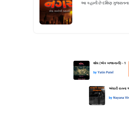
આ કહાની છે દક્ષિણ ગુજરાતના 
શોધ (એક ખજાનાની) - 1
by
Yatin Patel
અંધારી રાતના
by
Nayana Vi