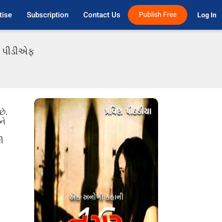
tise
Subscription
Contact Us
Publish Free
Log In 
તી પીડીએફ
છે.
ને
ી