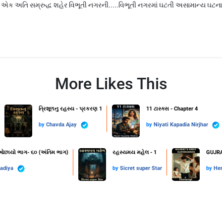
એક અતિ સમ્રુદ્ધ શહેર વિભૂતી નગરની.....વિભૂતી નગરમાં ઘટતી અસામાન્ય ઘટનાઓન
More Likes This
ત્રિશૂળનુ રહસ્ય - પ્રકરણ 1
11 ટાસ્ક્સ - Chapter 4
by
Chavda Ajay
by
Niyati Kapadia Nirjhar
 ઓછાયો ભાગ- ૬૦ (અંતિમ ભાગ)
રહસ્યમય મહેલ - 1
GUJRA
radiya
by
Sicret super Star
by
He