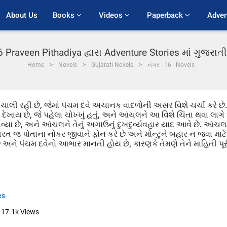
About Us
Books 
Videos 
Paperback 
Adver
 Praveen Pithadiya દ્વારા Adventure Stories માં ગુજરા
Home
Novels
Gujarati Novels
નગર - 16 - Novels
 ચાલી રહી છે, જેમાં પંચમ દવે અચાનક વાદળોની અસર વિશે ચર્ચા કરે છે.
ાય છે, જે પહેલા ચોખ્ખું હતું, અને આંચલને આ વિશે ચિંતા થવા લાગે 
્યા છે, અને આંચલને તેનું અગાઉનું દુખદુર્વ્યવહાર યાદ આવે છે. આંચલ
ે તરત જ પોતાના નોકર જીવાને ફોન કરે છે અને મોન્ટુને બહાર ન જવા માટે
ે અને પંચમ દવેનો આભાર માનતી હોય છે, કારણકે તેમણે તેને માહિતી પૂર
es
17.1k
Views