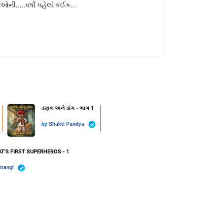
ી.....વર્ષો પહેલાં કંઈક...
ડણક અને ડાંગ - ભાગ 1
by
Shakti Pandya
T'S FIRST SUPERHEROS - 1
mangi