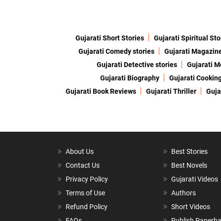
Gujarati Short Stories
Gujarati Spiritual Sto
Gujarati Comedy stories
Gujarati Magazin
Gujarati Detective stories
Gujarati M
Gujarati Biography
Gujarati Cookin
Gujarati Book Reviews
Gujarati Thriller
Guja
About Us
Best Stories
Contact Us
Best Novels
Privacy Policy
Gujarati Videos
Terms of Use
Authors
Refund Policy
Short Videos
FAQs
Publish Paperb