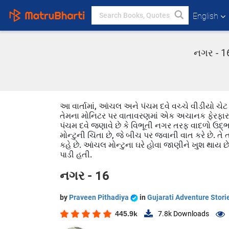
English
નગર - 16
આ વાર્તામાં, આંચલ અને પંચમ દવે વચ્ચે વીડીયો ચેટ
તેમના મોનિટર પર વાતાવરણમાં એક અચાનક ફેરફાર દેખ
પંચમ દવે જણાવે છે કે વિભૂતી નગર તરફ વાદળો ઉદ્ભવ
મોન્ટુની ચિંતા છે, જે બીચ પર જવાની વાત કરે છે. ત
કહે છે. આંચલ મોન્ટુના ઘરે હોવા જાણીને ખુશ થાય છ
પાડી હતી.
નગર - 16
by
Praveen Pithadiya
in
Gujarati Adventure Stori
445.9k
7.8k
Downloads