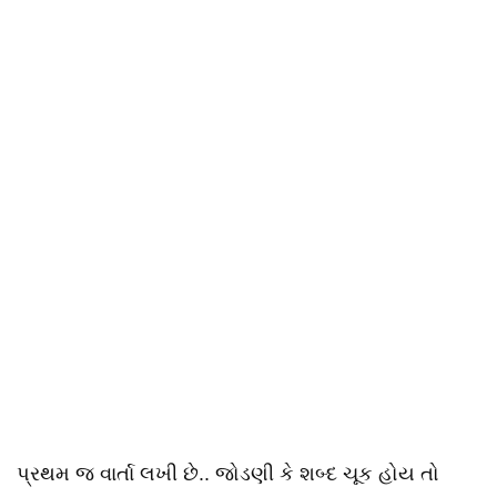
પ્રથમ જ વાર્તા લખી છે.. જોડણી કે શબ્દ ચૂક હોય તો