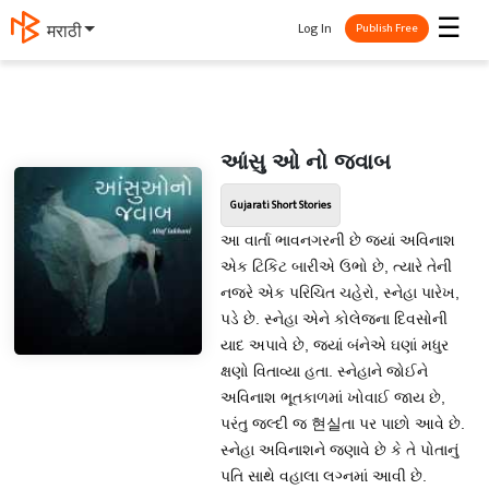
☰
Log In
मराठी
Publish Free
આંસુ ઓ નો જવાબ
Gujarati Short Stories
આ વાર્તા ભાવનગરની છે જ્યાં અવિનાશ
એક ટિકિટ બારીએ ઉભો છે, ત્યારે તેની
નજરે એક પરિચિત ચહેરો, સ્નેહા પારેખ,
પડે છે. સ્નેહા એને કોલેજના દિવસોની
યાદ અપાવે છે, જ્યાં બંનેએ ઘણાં મધુર
ક્ષણો વિતાવ્યા હતા. સ્નેહાને જોઈને
અવિનાશ ભૂતકાળમાં ખોવાઈ જાય છે,
પરંતુ જલ્દી જ 현실તા પર પાછો આવે છે.
સ્નેહા અવિનાશને જણાવે છે કે તે પોતાનું
પતિ સાથે વહાલા લગ્નમાં આવી છે.