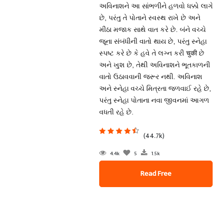
અવિનાશને આ સાંભળીને હળવો ધક્કો લાગે
છે, પરંતુ તે પોતાને સ્વસ્થ રાખે છે અને
મીઠા મજાક સાથે વાત કરે છે. બંને વચ્ચે
જૂના સંબંધીની વાતો થાય છે, પરંતુ સ્નેહા
સ્પષ્ટ કરે છે કે હવે તે લગ્ન કરી चुकी છે
અને ખુશ છે, તેથી અવિનાશને ભૂતકાળની
વાતો ઉઠાવવાની જરૂર નથી. અવિનાશ
અને સ્નેહા વચ્ચે મિત્રતા જળવાઈ રહે છે,
પરંતુ સ્નેહા પોતાના નવા જીવનમાં આગળ
વધતી રહે છે.
(44.7k)
4.4k
5
1.5k
Read Free