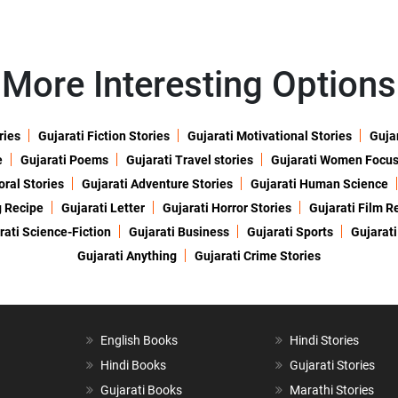
More Interesting Options
ries
Gujarati Fiction Stories
Gujarati Motivational Stories
Gujar
e
Gujarati Poems
Gujarati Travel stories
Gujarati Women Focu
oral Stories
Gujarati Adventure Stories
Gujarati Human Science
g Recipe
Gujarati Letter
Gujarati Horror Stories
Gujarati Film R
rati Science-Fiction
Gujarati Business
Gujarati Sports
Gujarati
Gujarati Anything
Gujarati Crime Stories
English Books
Hindi Stories
Hindi Books
Gujarati Stories
Gujarati Books
Marathi Stories