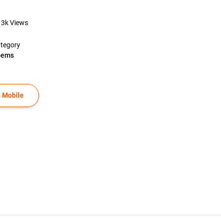
13k
Views
tegory
oems
 Mobile