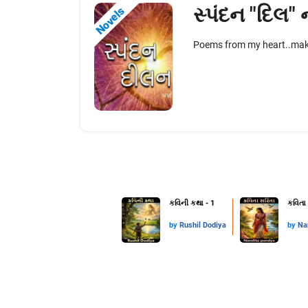
સ્પંદન "દિલ" ના
Novels
Poems from my heart..make 
કવિની કથા - 1
કવિતા 
by
Rushil Dodiya
by
Na