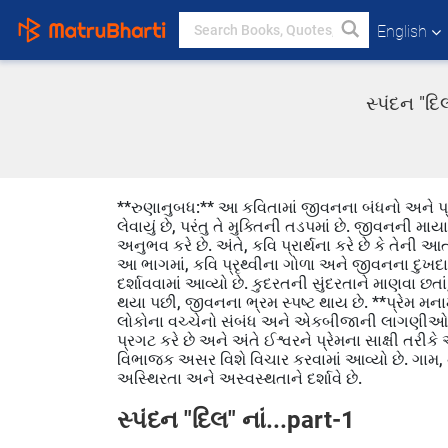
English
સ્પંદન "દ
**રુણાનુબધ:** આ કવિતામાં જીવનના બંધનો અને પ્રેમ
લેવાયું છે, પરંતુ તે મુક્તિની તડપમાં છે. જીવનની 
અનુભવ કરે છે. અંતે, કવિ પ્રાર્થના કરે છે કે તેની આત્
આ ભાગમાં, કવિ પ્રૃથ્વીના ગોળા અને જીવનના દુખદાય
દર્શાવવામાં આવ્યો છે. કુદરતની સુંદરતાને માણવા છતાં
થયા પછી, જીવનના ભ્રમ સ્પષ્ટ થાય છે. **પ્રેમ મનામ
લોકોના વચ્ચેનો સંબંધ અને એકબીજાની લાગણીઓનું મહ
પ્રગટ કરે છે અને અંતે ઈશ્વરને પ્રેમના સાક્ષી તર
વિભાજક અસર વિશે વિચાર કરવામાં આવ્યો છે. ગામ,
અસ્થિરતા અને અસ્વસ્થતાને દર્શાવે છે.
સ્પંદન "દિલ" નાં...part-1