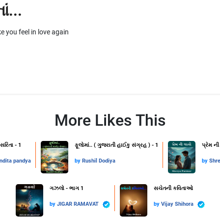
ં...
you feel in love again
More Likes This
સરિતા - 1
ફૂલોમાં.. ( ગુજરાતી હાઈકુ સંગ્રહ ) - 1
પ્રેમ ની
ndita pandya
by
Rushil Dodiya
by
Shr
ગઝલો - ભાગ 1
સચેતની કવિતાઓ
by
JIGAR RAMAVAT
by
Vijay Shihora