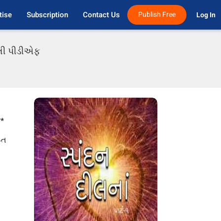
tise
Subscription
Contact Us
Publish Free
Log In 
ાતી પીડીએફ
**
્ત
ી