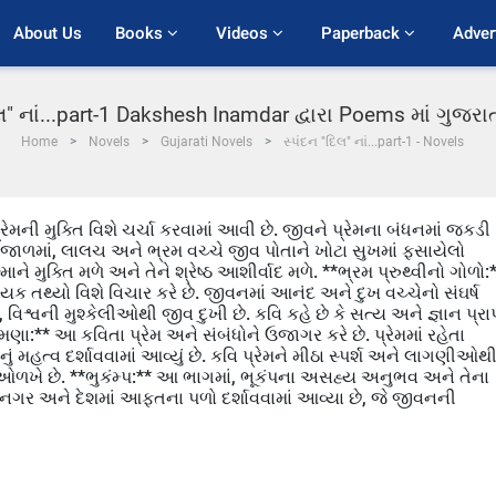
About Us
Books 
Videos 
Paperback 
Adver
િલ" નાં...part-1 Dakshesh Inamdar દ્વારા Poems માં ગુજર
Home
Novels
Gujarati Novels
સ્પંદન "દિલ" નાં...part-1 - Novels
ની મુક્તિ વિશે ચર્ચા કરવામાં આવી છે. જીવને પ્રેમના બંધનમાં જકડી
માયાજાળમાં, લાલચ અને ભ્રમ વચ્ચે જીવ પોતાને ખોટા સુખમાં ફસાયેલો
માને મુક્તિ મળે અને તેને શ્રેષ્ઠ આશીર્વાદ મળે. **ભ્રમ પ્રુથ્વીનો ગોળો:
ક તથ્યો વિશે વિચાર કરે છે. જીવનમાં આનંદ અને દુખ વચ્ચેનો સંઘર્ષ
, વિશ્વની મુશ્કેલીઓથી જીવ દુખી છે. કવિ કહે છે કે સત્ય અને જ્ઞાન પ્રાપ
ણા:** આ કવિતા પ્રેમ અને સંબંધોને ઉજાગર કરે છે. પ્રેમમાં રહેતા
ત્વ દર્શાવવામાં આવ્યું છે. કવિ પ્રેમને મીઠા સ્પર્શ અને લાગણીઓથ
ીકે ઓળખે છે. **ભુકંમ્પ:** આ ભાગમાં, ભૂકંપના અસહ્ય અનુભવ અને તેના
 નગર અને દેશમાં આફતના પળો દર્શાવવામાં આવ્યા છે, જે જીવનની