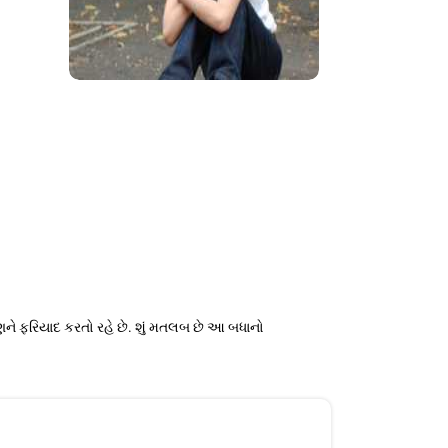
ણને ફરિયાદ કરતો રહે છે. શું મતલબ છે આ બધાનો