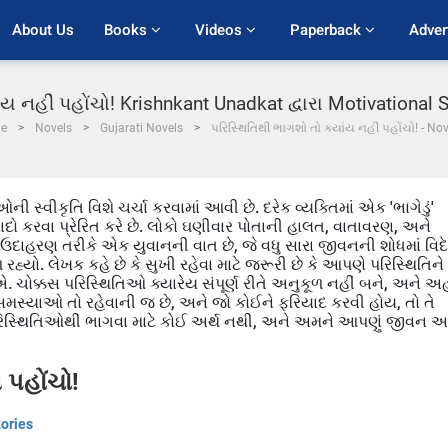
About Us
Books 
Videos 
Paperback 
Adver
ંય નહીં પહોંચો! Krishnkant Unadkat દ્વારા Motivational 
e
Novels
Gujarati Novels
પરિસ્થિતિથી ભાગશો તો ક્યાંય નહીં પહોંચો! - No
વીકૃતિ વિશે ચર્ચા કરવામાં આવી છે. દરેક વ્યક્તિમાં એક 'ભાગેડું'
ાદો કરવા પ્રેરિત કરે છે. લોકો ઘણીવાર પોતાની હાલત, વાતાવરણ, અને
ાં ઉદાહરણ તરીકે એક યુવાનની વાત છે, જે વધુ સારા જીવનની શોધમાં વિદ
રહ્યો. લેખક કહે છે કે સુખી રહેવા માટે જરૂરી છે કે આપણે પરિસ્થિતિને
ચોક્કસ પરિસ્થિતિઓ ક્યારેય સંપૂર્ણ રીતે અનુકૂળ નહીં બને, અને અહ
 સમસ્યાઓ તો રહેવાની જ છે, અને જો કોઈને ફરિયાદ કરવી હોય, તો તે
રિસ્થિતિઓથી ભાગવા માટે કોઈ અર્થ નથી, અને અમને આપણું જીવન અ
 પહોંચો!
tories