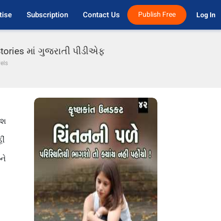
tise
Subscription
Contact Us
Publish Free
Log In 
Stories માં ગુજરાતી પીડીએફ
vels
ેશ
ીં
ને