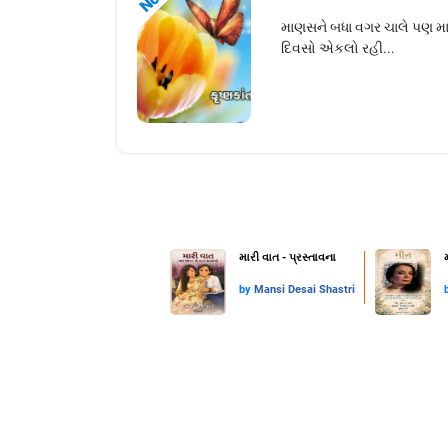
માણસને બધા વગર ચાલે પણ મા
દિવસો એકલો રહી...
મારી વાત - પ્રસ્તાવના
by
Mansi Desai Shastri