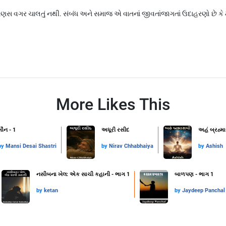
ણસ વગર ચાલતું નથી. સંબંધ અને સમાજ એ વાતનાં જીવતાંજાગતાં ઉદાહરણો છે ક
More Likes This
મૌન - 1
અધૂરી રસીદ
અહં બ્રહ્મ
by
Mansi Desai Shastri
by
Nirav Chhabhaiya
by
Ashish
નસીબના ખેલ: એક સાચી કહાની - ભાગ 1
બાળપણ - ભાગ 1
by
ketan
by
Jaydeep Panchal