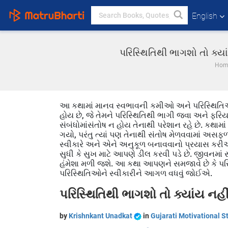
English
પરિસ્થિતિથી ભાગશો તો ક્યા
Hom
આ કથામાં માનવ સ્વભાવની કમીઓ અને પરિસ્થિતિઓની સ્
હોય છે, જે તેમને પરિસ્થિતિથી ભાગી જવા અને ફરિય
સંબંધોમાંસંતોષ ન હોય તેનાથી પરેશાન રહે છે. કથામ
ગયો, પરંતુ ત્યાં પણ તેનાથી સંતોષ મેળવવામાં અસફળ 
સ્વીકારે અને એને અનુકૂળ બનાવવાનો પ્રયાસ કરીએ. 
સુધી કે સુખ માટે આપણે ડીલ કરવી પડે છે. જીવનમાં
હંમેશા મળી જશે. આ કથા આપણને સમજાવે છે કે પ
પરિસ્થિતિઓને સ્વીકારીને આગળ વધવું જોઈએ.
પરિસ્થિતિથી ભાગશો તો ક્યાંય નહીં
by
Krishnkant Unadkat
in
Gujarati Motivational S