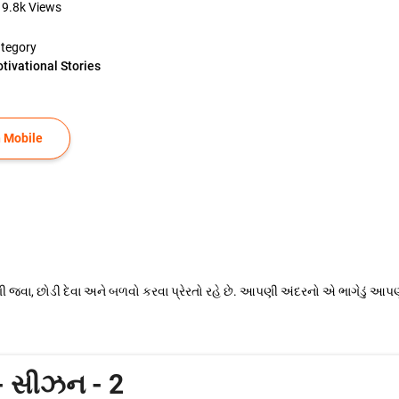
9.8k
Views
tegory
tivational Stories
 Mobile
ગી જવા, છોડી દેવા અને બળવો કરવા પ્રેરતો રહે છે. આપણી અંદરનો એ ભાગેડું આપ
- સીઝન - 2