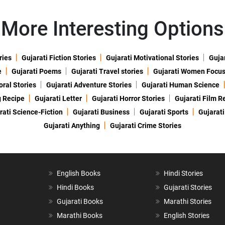
More Interesting Options
ries
Gujarati Fiction Stories
Gujarati Motivational Stories
Gujar
e
Gujarati Poems
Gujarati Travel stories
Gujarati Women Focu
oral Stories
Gujarati Adventure Stories
Gujarati Human Science
g Recipe
Gujarati Letter
Gujarati Horror Stories
Gujarati Film R
rati Science-Fiction
Gujarati Business
Gujarati Sports
Gujarati
Gujarati Anything
Gujarati Crime Stories
English Books
Hindi Stories
Hindi Books
Gujarati Stories
Gujarati Books
Marathi Stories
Marathi Books
English Stories