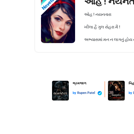
ઓહ ! નયનતા
Novels
ઓહ ! નયનતારા
ખીલા હૈ ગુલ સેહરા મૈ !
અભ્યાસમાં મન ન લાગતું હોય તેવ
ભ્રમજાળ
બિહ
by
Rupen Patel
by