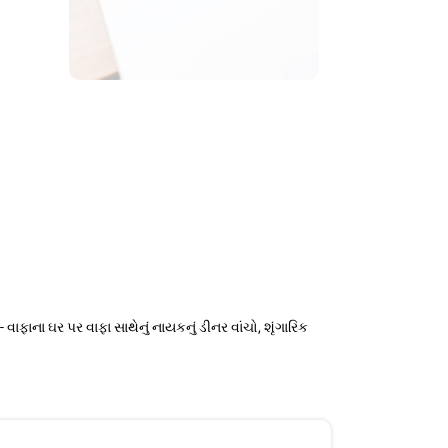
ફાના ઘર પર વાફા સાથેનું નાયકનું ડીનર વાંચો, શૃંગારિક