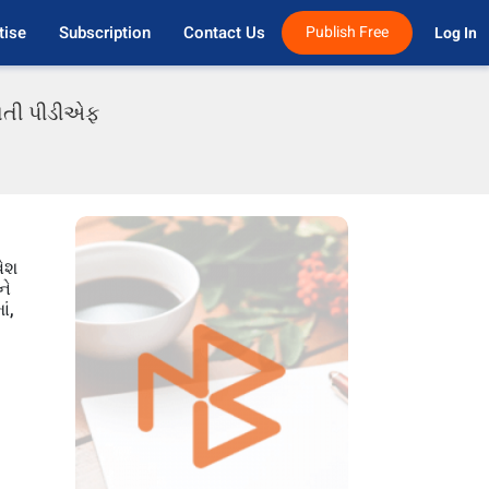
tise
Subscription
Contact Us
Publish Free
Log In 
રાતી પીડીએફ
વેશ
ને
ં,