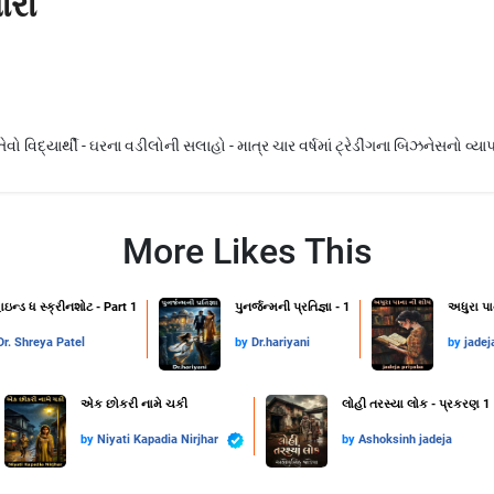
રા
ો વિદ્યાર્થી - ઘરના વડીલોની સલાહો - માત્ર ચાર વર્ષમાં ટ્રેડીંગના બિઝનેસનો વ્યાપ
More Likes This
ાઇન્ડ ધ સ્ક્રીનશોટ - Part 1
પુનર્જન્મની પ્રતિજ્ઞા - 1
અધુરા પા
Dr. Shreya Patel
by
Dr.hariyani
by
jadej
એક છોકરી નામે ચકી
લોહી તરસ્યા લોક - પ્રકરણ 1
by
Niyati Kapadia Nirjhar
by
Ashoksinh jadeja