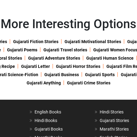
More Interesting Options
ries
Gujarati Fiction Stories
Gujarati Motivational Stories
Gujar
e
Gujarati Poems
Gujarati Travel stories
Gujarati Women Focu
oral Stories
Gujarati Adventure Stories
Gujarati Human Science
g Recipe
Gujarati Letter
Gujarati Horror Stories
Gujarati Film R
rati Science-Fiction
Gujarati Business
Gujarati Sports
Gujarati
Gujarati Anything
Gujarati Crime Stories
English Books
Hindi Stories
Hindi Books
Gujarati Stories
Gujarati Books
Marathi Stories