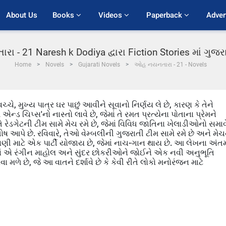
About Us
Books 
Videos 
Paperback 
Adver
 - 21 Naresh k Dodiya દ્વારા Fiction Stories માં ગુજ
Home
Novels
Gujarati Novels
ઓહ નયનતારા - 21 - Novels
ે, મુખ્ય પાત્ર ઘર પાછું આવીને સૂવાનો નિર્ણય લે છે, કારણ કે તેને
ન્ડ ચિપ્સ'નો નાસ્તો લાવે છે, જેમાં તે રમત પ્રત્યેના પોતાના પ્રેમને
 તે રેડગેટની ટીમ સામે મેચ રમે છે, જેમાં વિવિધ જાતિના ખેલાડીઓનો સમા
ષ આપે છે. રવિવારે, તેઓ વેમ્બલીની ગુજરાતી ટીમ સામે રમે છે અને મેચ
 માટે એક પાર્ટી યોજાય છે, જેમાં નાચ-ગાન થાય છે. આ લેખના અંતમા
્યાં એ રંગીન માહોલ અને સુંદર છોકરીઓને જોઈને એક નવી અનુભૂતિ
મળે છે, જે આ વાતને દર્શાવે છે કે કેવી રીતે લોકો મનોરંજન માટે