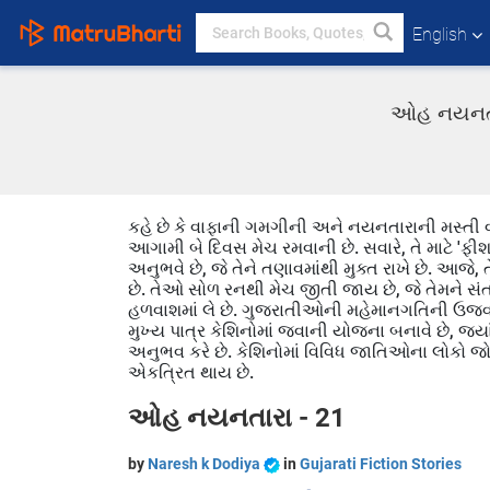
English
ઓહ નયનતારા
કહે છે કે વાફાની ગમગીની અને નયનતારાની મસ્તી વચ્ચ
આગામી બે દિવસ મેચ રમવાની છે. સવારે, તે માટે 'ફીશ એ
અનુભવે છે, જે તેને તણાવમાંથી મુક્ત રાખે છે. આજે,
છે. તેઓ સોળ રનથી મેચ જીતી જાય છે, જે તેમને સંતો
હળવાશમાં લે છે. ગુજરાતીઓની મહેમાનગતિની ઉજવણી
મુખ્ય પાત્ર કેશિનોમાં જવાની યોજના બનાવે છે, જ
અનુભવ કરે છે. કેશિનોમાં વિવિધ જાતિઓના લોકો જોવા 
એકત્રિત થાય છે.
ઓહ નયનતારા - 21
by
Naresh k Dodiya
in
Gujarati Fiction Stories