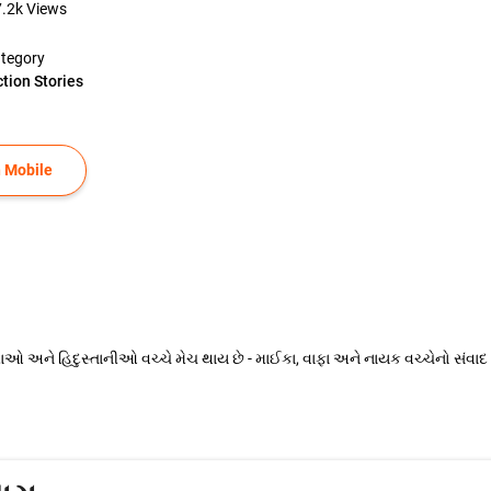
7.2k
Views
tegory
ction Stories
 Mobile
અને હિદુસ્તાનીઓ વચ્ચે મેચ થાય છે - માઈકા, વાફા અને નાયક વચ્ચેનો સંવાદ - વા