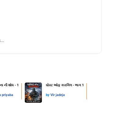
...
ના ની શોધ - 1
ઘોસ્ટ ઓફ કારગિલ - ભાગ 1
a priyaba
by
Vir jadeja