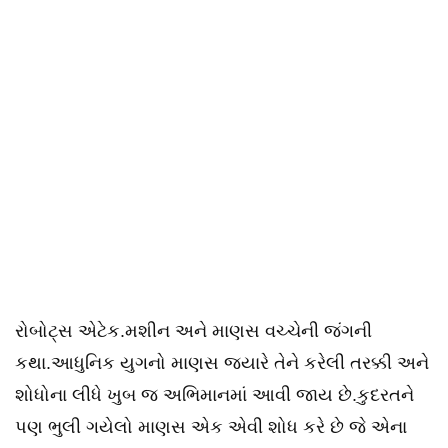
રોબોટ્સ એટેક.મશીન અને માણસ વચ્ચેની જંગની
કથા.આધુનિક યુગનો માણસ જ્યારે તેને કરેલી તરક્કી અને
શોધોના લીધે ખુબ જ અભિમાનમાં આવી જાય છે.કુદરતને
પણ ભુલી ગયેલો માણસ એક એવી શોધ કરે છે જે એના