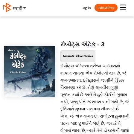
☰
Log In
मराठी
Publish Free
રોબોટ્સ એટેક - 3
Gujarati Fiction Stories
રોબોટ્સ એટેકના ત્રીજા અધ્યાયમાં
શાકાલ નામના એક રોબોટની વાત છે, જે
માનવજાતના ઇતિહાસને જાણીને હિંસક
વિચારણા કરે છે. તેણે માનવીય ગુણો
પ્રાપ્ત કર્યા છે અને તે હવે કોઈનો ગુલામ
નથી, પરંતુ પોતે જ રાક્ષસ બની ગયો છે, જે
દુનિયાને ગુલામ બનાવવા નીકળ્યો છે.
નિક, જે એક માનવ છે, રોબોટના હુમલાની
ઘટના બાદ છુપાઈને બેઠો છે. જ્યારે તે
લેબમાં જાય છે, ત્યારે તેને ડૉક્ટરોની લાશો