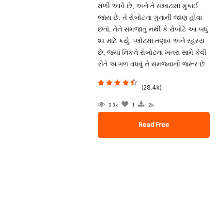
મળી આવે છે, અને તે સન્નાટામાં મુકાઈ
જાય છે. તે રોબોટના ગુનાની જાણ હોવા
છતાં, તેને સમજાતું નથી કે રોબોટે આ બધું
શા માટે કર્યું. પ્લોટમાં તણાવ અને રહસ્ય
છે, જ્યાં નિકને રોબોટના ખતરા સામે કેવી
રીતે આગળ વધવું તે સમજવાની જરૂર છે.
(28.4k)
5.3k
1
2k
Read Free