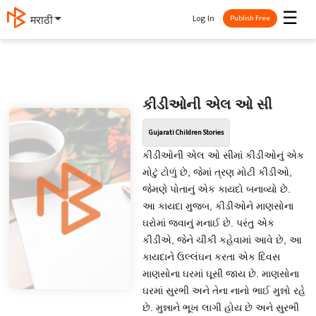
☰
Log In
मराठी
Publish Free
કીડીઓની એલ ઓ સી
Gujarati Children Stories
કીડીઓની એલ ઓ સીમાં કીડીઓનું એક
મોટું ટોળું છે, જેમાં ત્રણ મોટી કીડીઓ,
જેમણે પોતાનું એક કાયદો બનાવ્યો છે.
આ કાયદા મુજબ, કીડીઓને માણસોના
ઘરોમાં જવાનું મનાઈ છે. પરંતુ એક
કીડીએ, જેને ચીકી કહેવામાં આવે છે, આ
કાયદાને ઉલ્લંઘન કરતા એક દિવસ
માણસોના ઘરમાં ઘૂસી જાય છે. માણસોના
ઘરમાં સુરભી અને તેના નાનો ભાઈ મુન્નો રહે
છે. મુન્નાને ભૂખ લાગી હોય છે અને સુરભી