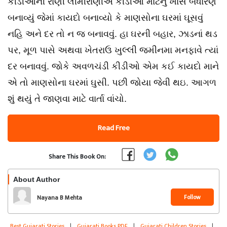
કીડીઓની રાણી લીમીરાણીએ કીડીઓ માટેનું ખાસ બંધારણ
બનાવ્યું જેમાં કાયદો બનાવ્યો કે માણસોના ઘરમાં ઘૂસવું
નહિ અને દર તો ન જ બનાવવું. હા ઘરની બહાર, ઝાડનાં થડ
પર, મૂળ પાસે અથવા ખેતરાઉ ખુલ્લી જમીનમા મનફાવે ત્યાં
દર બનાવવું. જોકે અવળચંડી કીડીઓ એમ કઈ કાયદો માને
એ તો માણસોના ઘરમાં ઘુસી. પછી જોયા જેવી થઇ. આગળ
શું થયું તે જાણવા માટે વાર્તા વાંચો.
Read Free
Share This Book On:
About Author
Follow
Nayana B Mehta
Best Gujarati Stories
|
Gujarati Books PDF
|
Gujarati Children Stories
|