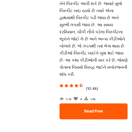
તેને બિસ્કીટ આપી શકે છે. જ્યારે મુન્નો
બિસ્કીટ ખાઇ રહ્યો છે ત્યારે એના
હાથમાંથી બિસ્કીટ પડી જાય છે અને
સુરભી લપસી જાય છે. આ સમય
દરમિયાન, ચીકી નીચે પડેલા બિસ્કીટના
ભૂકોને જોઈ લે છે અને અન્ય કીડીઓને
બોલાવે છે, જે ઝડપથી ત્યાં ભેગા થાય છે.
કીડીઓ બિસ્કીટ ખાઈને ખુશ થઈ જાય
છે. આ કથા કીડીઓની વાત કરે છે, જેમણે
પોતાના નિયમો વિરુદ્ધ જઈને મનોરંજનની
શોધ કરી.
(10.4k)
5.7k
4
1.8k
Read Free