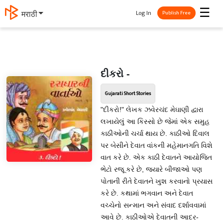
☰
Log In
मराठी
Publish Free
દીકરો -
Gujarati Short Stories
"દીકરો!" લેખક ઝવેરચંદ મેઘાણી દ્વારા
લખાયેલું આ કિસ્સો છે જેમાં એક સમુહ
કાઠીઓની ચર્ચા થાય છે. કાઠીઓ દિવાલ
પર બેસીને દેવાત વાંકની મહેમાનગતિ વિશે
વાત કરે છે. એક કાઠી દેવાતને આયોજિત
ભેટો રજૂ કરે છે, જયારે બીજાઓ પણ
પોતાની રીતે દેવાતને ખુશ કરવાનો પ્રયાસ
કરે છે. કથામાં ભગવાન અને દેવાત
વચ્ચેનો સન્માન અને સંવાદ દર્શાવવામાં
આવે છે. કાઠીઓએ દેવાતની આદર-