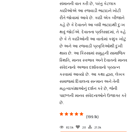
સંમાનની વાત કરી છે, પરંતુ કેટલાક
કાઠીઓએ આ રજવાડી ભાટાઇને ખોટી
રીતે જોવામાં આવે છે. કાઠી એક બીજાને
કહે છે કે દેવાતને આ બધી ભાટાઇથી દુઃખ
થવું જોઈએ. દેવાતના પ્રતિસાદમાં, તે કહે
છે કે તે કાઠીઓની આ વાતોમાં કશુંક ખોટું
છે અને આ રજવાડી પ્રવૃત્તિઓથી દુખી
થાય છે. આ કિસ્સામાં સમુહની સામાજિક
સ્થિતિ, માનવ સ્વભાવ અને દેવાતનો માનવ
સંવેદનાનો અભાવ દર્શાવવાનો પ્રયત્ન
કરવામાં આવ્યો છે. આ કથા દ્વારા, લેખક
સમાજમાં દિવાલના સન્માન અને તેની
મહત્વાકાંક્ષાઓનું દર્શન કરે છે, જેની
પાછળની માનવ સંવેદનાઓને ઉજાગર કરે
છે.
(199.1k)
82.5k
20
21.3k