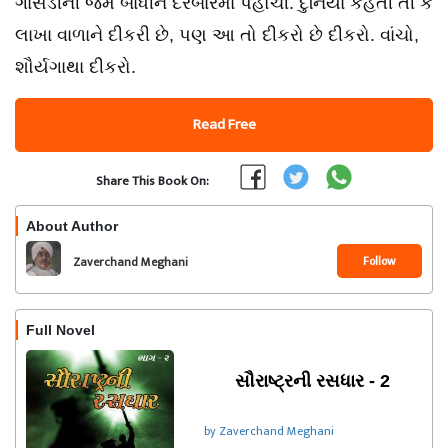
ગાંસડીની જેમ બાંધીને દરબારમાં પહોચી. દુનિયા કહેતી તી કે
લાખા વાળાને દીકરી છે, પણ આ તો દીકરો છે દીકરો. વાંચો,
શૌર્યગાથા દીકરો.
Read Free
Share This Book On:
About Author
Follow
Zaverchand Meghani
Full Novel
સૌરાષ્ટ્રની રસધાર - 2
by Zaverchand Meghani