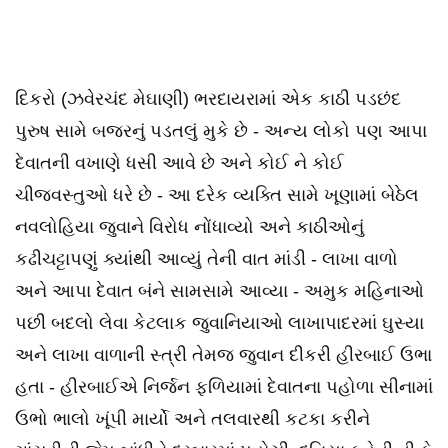
દિકરો (ઝવેરચંદ મેઘાણી) ભરદાયરામાં એક કાઠી પડછંદ
પુરુષ સામે બજરનું પડતલું મુકે છે - અન્ય લોકો પણ આપા
દેવાતની વખાણે ધસી આવે છે અને કોઈ ને કોઈ
ચીજવસ્તુઓ ધરે છે - આ દરેક વ્યક્તિ સામે ખૂણામાં બેઠેલ
નવલોહિયા જુવાને વિરોધ નોંધાવ્યો અને કાઠીઓનું
કઢીચટ્ટાપણું ક્યાંથી આવ્યું તેની વાત માંડી - લાખા વાળો
અને આપા દેવાત બંને સામસામે આવ્યા - અમુક મહિનાઓ
પછી બદલો લેવા કેટલાક જુવાનિયાઓ લાખાપાદરમાં ઘુસ્યા
અને લાખા વાળાની સ્ત્રી તેમજ જુવાન દીકરી હીરબાઈ ઉભા
હતા - હીરબાઈએ નિર્જન ફળિયામાં દેવાતના પહોળા સીનામાં
ઉભો ભાલો ખૂંપી માર્યો અને તલવારથી કટકા કરીને