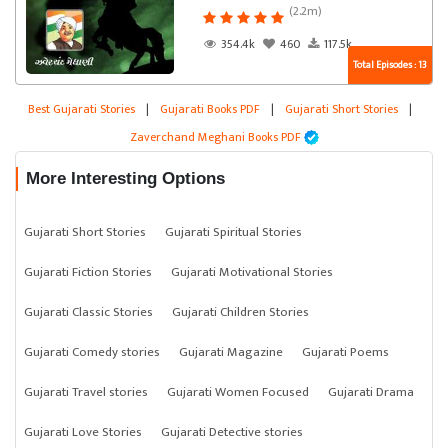
(2.2m)
354.4k
460
117.5k
Total Episodes : 13
Best Gujarati Stories
|
Gujarati Books PDF
|
Gujarati Short Stories
|
Zaverchand Meghani Books PDF
More Interesting Options
Gujarati Short Stories
Gujarati Spiritual Stories
Gujarati Fiction Stories
Gujarati Motivational Stories
Gujarati Classic Stories
Gujarati Children Stories
Gujarati Comedy stories
Gujarati Magazine
Gujarati Poems
Gujarati Travel stories
Gujarati Women Focused
Gujarati Drama
Gujarati Love Stories
Gujarati Detective stories