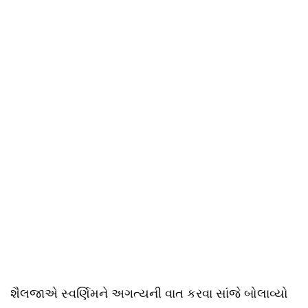
શૈલજાએ સ્વર્ણિમને અગત્યની વાત કરવા સાંજે બોલાવ્યો