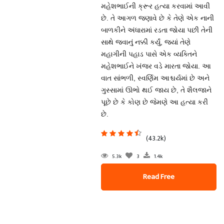
મહેશભાઈની ક્રૂર હત્યા કરવામાં આવી
છે. તે આગળ જણાવે છે કે તેણે એક નાની
બાળકીને અંધારામાં રડતા જોયા પછી તેની
સાથે જવાનું નક્કી કર્યું, જ્યાં તેણે
મહાગીની પહાડ પાસે એક વ્યક્તિને
મહેશભાઈને ખંજર વડે મારતા જોયા. આ
વાત સાંભળી, સ્વર્ણિમ આશ્ચર્યમાં છે અને
ગુસ્સામાં ઊભો થઈ જાય છે, તે શૈલજાને
પૂછે છે કે કોણ છે જેમણે આ હત્યા કરી
છે.
(43.2k)
5.3k
3
1.4k
Read Free