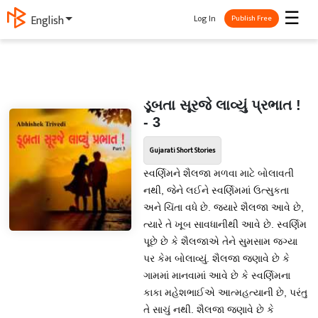
☰
Log In
English
Publish Free
ડૂબતા સૂરજે લાવ્યું પ્રભાત !
- 3
Gujarati Short Stories
સ્વર્ણિમને શૈલજા મળવા માટે બોલાવતી
નથી, જેને લઈને સ્વર્ણિમમાં ઉત્સુકતા
અને ચિંતા વધે છે. જ્યારે શૈલજા આવે છે,
ત્યારે તે ખૂબ સાવધાનીથી આવે છે. સ્વર્ણિમ
પૂછે છે કે શૈલજાએ તેને સુમસામ જગ્યા
પર કેમ બોલાવ્યું. શૈલજા જણાવે છે કે
ગામમાં માનવામાં આવે છે કે સ્વર્ણિમના
કાકા મહેશભાઈએ આત્મહત્યાની છે, પરંતુ
તે સાચું નથી. શૈલજા જણાવે છે કે