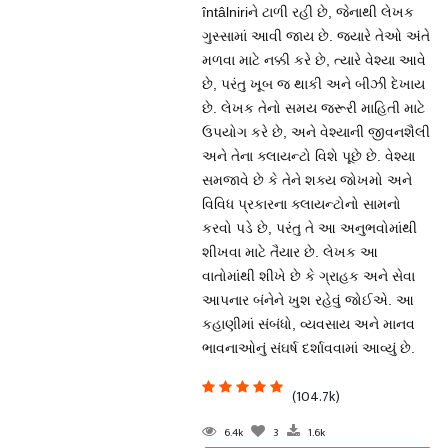
întâlniriને ટાળી રહી છે, જેનાથી લેખક
ગુસ્સામાં આવી જાય છે. જ્યારે તેઓ અંતે
મળવા માટે નક્કી કરે છે, ત્યારે વેશ્યા આવે
છે, પરંતુ ખૂબ જ થાકી અને બીઝી દેખાય
છે. લેખક તેનો સમય જરૂરી માહિતી માટે
ઉપયોગ કરે છે, અને વેશ્યાની જીવનશૈલી
અને તેના ક્લાયન્ટો વિશે પૂછે છે. વેશ્યા
સમજાવે છે કે તેને શક્ય જોખમો અને
વિવિધ પ્રકારના ક્લાયન્ટોનો સામનો
કરવો પડે છે, પરંતુ તે આ અનુભવોમાંથી
શીખવા માટે તૈયાર છે. લેખક આ
વાતોમાંથી શીખે છે કે ગ્રાહક અને સેવા
આપનાર બંનેને ખુશ રહેવું જોઈએ. આ
કહાણીમાં સંબંધો, વ્યવસાય અને માનવ
ભાવનાઓનું સંઘર્ષ દર્શાવવામાં આવ્યું છે.
(104.7k)
6.4k
3
1.6k