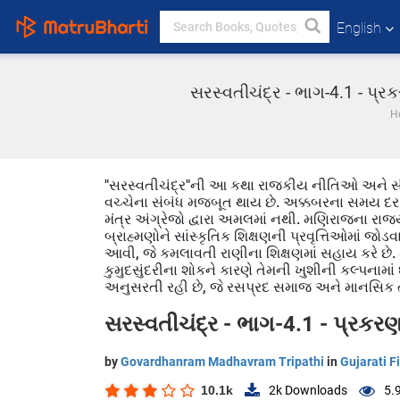
English
સરસ્વતીચંદ્ર - ભાગ-4.1 - પ્
H
"સરસ્વતીચંદ્ર"ની આ કથા રાજકીય નીતિઓ અને સંબંધો 
વચ્ચેના સંબંધ મજબૂત થાય છે. અક્કબરના સમય દર
મંત્ર અંગ્રેજો દ્વારા અમલમાં નથી. મણિરાજના રાજ
બ્રાહ્મણોને સાંસ્કૃતિક શિક્ષણની પ્રવૃત્તિઓમાં જોડ
આવી, જે કમલાવતી રાણીના શિક્ષણમાં સહાય કરે છે.
કુમુદસુંદરીના શોકને કારણે તેમની ખુશીની કલ્પનામા
અનુસરતી રહી છે, જે રસપ્રદ સમાજ અને માનસિક તણાવ
સરસ્વતીચંદ્ર - ભાગ-4.1 - પ્રકરણ
by
Govardhanram Madhavram Tripathi
in
Gujarati F
10.1k
2k
Downloads
5.