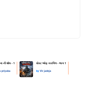
ના ની શોધ - 1
ઘોસ્ટ ઓફ કારગિલ - ભાગ 1
a priyaba
by
Vir jadeja