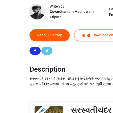
Writen by
Ca
Govardhanram Madhavram
Fi
Tripathi
Read Full Story
Download on
Description
સરસ્વતીચંદ્ર - 4.1 (સરસ્વતીચંદ્રનું મનોરાજ્ય અને પૂર્ણાહ
ખૂબ લાંબો દોર ચાલ્યો - વિધ્યાચતુર ફ્લોરાને ગાડી સુધી મૂકવા 
સરસ્વતીચંદ્ર
Novels