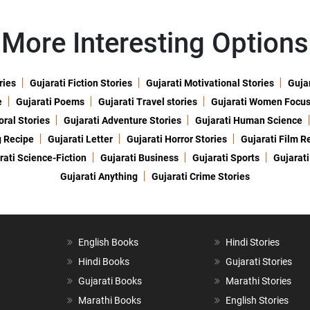
More Interesting Options
ries
Gujarati Fiction Stories
Gujarati Motivational Stories
Gujar
e
Gujarati Poems
Gujarati Travel stories
Gujarati Women Focu
oral Stories
Gujarati Adventure Stories
Gujarati Human Science
g Recipe
Gujarati Letter
Gujarati Horror Stories
Gujarati Film R
rati Science-Fiction
Gujarati Business
Gujarati Sports
Gujarati
Gujarati Anything
Gujarati Crime Stories
English Books
Hindi Stories
Hindi Books
Gujarati Stories
Gujarati Books
Marathi Stories
Marathi Books
English Stories