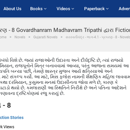
About Us
Books 
Videos 
Paperback 
Adver
રકરણ - 8 Govardhanram Madhavram Tripathi દ્વારા Fictio
ome
Novels
Gujarati Novels
સરસ્વતીચંદ્ર - ભાગ-4.1 - પ્રકરણ - 8 - Novel
વિશે છે. જ્યાં રાજાઓની ઉદારતા અને દીર્ઘદૃષ્ટિ છે, ત્યાં રાજ્યો
મિયાન, રાજપૂતોને મિત્ર બનાવવામાં આવ્યા, પરંતુ આજના સમયમાં આ
્યપતિ બન્યા પછી, તેમણે શાસ્ત્ર મુજબ આર્ય ક્ષત્રિયાઓ અને
વા માટે સંકલ્પ કર્યો. આ માટે, મિસ ફલોરા નામની શૈક્ષણિક મહિલા લાવવામા
 કથા દરમિયાન, કુસુમના મનમાં ઉદાસીનતા જોવા મળે છે, કારણ કે
ં ઘટાડો થયો છે. કમલારાણી આ સ્થિતિને નિરીક્ષે છે અને પતિના આદેશને
ના દ્રષ્ટિકોણમાં રજુ કરાયું છે.
 - 8
iction Stories
9k
Views