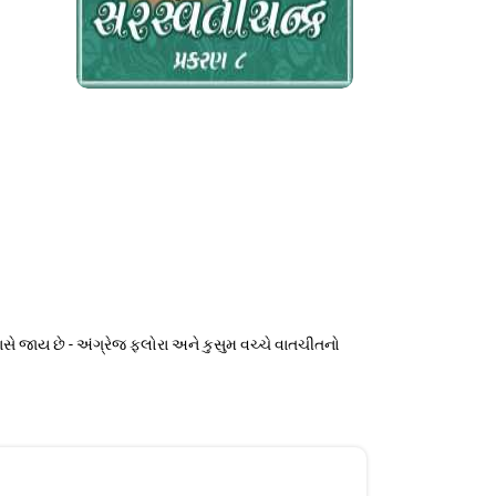
પાસે જાય છે - અંગ્રેજ ફ્લોરા અને કુસુમ વચ્ચે વાતચીતનો