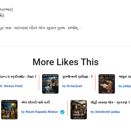
 કારભાર)
થિ)
ણપુર ગામ - મછવામાં બેઠેલ એક યુવાન પુરુષ - રાજેશ્...
More Likes This
ાઇન્ડ ધ સ્ક્રીનશોટ - Part 1
પુનર્જન્મની પ્રતિજ્ઞા - 1
અધુરા પા
Dr. Shreya Patel
by
Dr.hariyani
by
jadej
એક છોકરી નામે ચકી
લોહી તરસ્યા લોક - પ્રકરણ 1
by
Niyati Kapadia Nirjhar
by
Ashoksinh jadeja