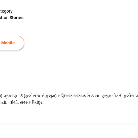
tegory
ction Stories
 Mobile
ુતિ) પ્રકરણ - 8 (ફ્લોરા અને કુસુમ) મણિરાજ રાજ્યપતિ થયાં - કુસુમ દોડતી ફ્લોરા 
ગયો.. વાંચો, સરસ્વતીચંદ્ર.