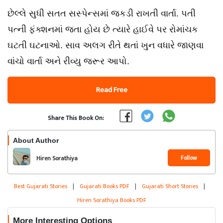
છેલ્લે સુધી સતત સસ્પેન્સમાં જકડી રાખતી વાર્તા. પતી
પત્ની ફંક્શનમાં જતા હોય છે ત્યારે હાઈવે પર રોમાંચક
ઘટતી ઘટનાઓ. સાવ અલગ રીતે થતાં ખુન વધારે જાણવા
વાંચો વાર્તા અને રીવ્યુ જરૂર આપો.
Read Free
Share This Book On:
About Author
Follow
Hiren Sorathiya
Best Gujarati Stories
|
Gujarati Books PDF
|
Gujarati Short Stories
|
Hiren Sorathiya Books PDF
More Interesting Options