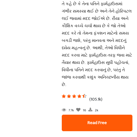
તે કહે છે કે તેના પતિને ફાર્મહાઉસમાં
ગંભીર સમસ્યા થઈ છે અને તેને હોસ્પિટલ
લઈ જવામાં મદદ જોઈએ છે. રીયા અને
કૌશિક વચ્ચે ચર્ચા થાય છે કે જો તેઓ
મદદ કરે તો તેમના ફંક્શન માટેનો સમય
બગડી જશે, પરંતુ માનવતા અને મદદનું
ધ્યેય મહત્વનું છે. આથી, તેઓ વિધીને
મદદ કરવા માટે ફાર્મહાઉસ તરફ જવા માટે
તૈયાર થાય છે. ફાર્મહાઉસ સુધી પહોંચતાં,
વિધીના પતિને મદદ કરવાનું છે, પરંતુ તે
જાંજ કરવાથી કશુંક અનિચ્છનીય થાય
છે.
(105.1k)
7.7k
16
2k
Read Free