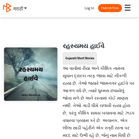
☰
Log In
मराठी
Publish Free
રહસ્યમય હાઈવે
Gujarati Short Stories
આ વાર્તામાં રીયા અને કૌશિક નામના
યુવાન દ્રારકા તરફ જાવા માટે નીકળી
રહ્યા છે. તેઓ જયારે જામનગર હાઈવે પર
આગળ વધે છે, ત્યારે ધુમ્મસ છવાયેલું
જોવા મળે છે અને રસ્તામાં કોઈ માણસ
નથી. તેઓ ગાડી ધીમે ચલાવી રહ્યા હોય
છે, પરંતુ કૌશિક સમય બચાવવા માટે ઝડપ
વધારવા પ્રયાસ કરે છે. અચાનક, એક
લીલા સાડી પહેરીને એક સ્ત્રી રસ્તા પર
મદદ માટે ઉભી રહે છે, જેનું નામ વિધી છે.