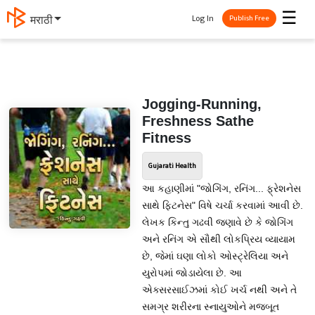
☰
Log In
मराठी
Publish Free
Jogging-Running,
Freshness Sathe
Fitness
Gujarati Health
આ કહાણીમાં "જોગિંગ, રનિંગ... ફ્રેશનેસ
સાથે ફિટનેસ" વિષે ચર્ચા કરવામાં આવી છે.
લેખક કિન્તુ ગઢવી જણાવે છે કે જોગિંગ
અને રનિંગ એ સૌથી લોકપ્રિય વ્યાયામ
છે, જેમાં ઘણા લોકો ઓસ્ટ્રેલિયા અને
યુરોપમાં જોડાયેલા છે. આ
એક્સરસાઈઝમાં કોઈ ખર્ચ નથી અને તે
સમગ્ર શરીરના સ્નાયુઓને મજબૂત