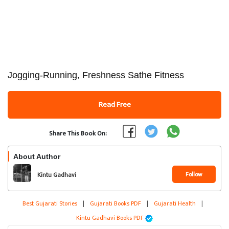
Jogging-Running, Freshness Sathe Fitness
Read Free
Share This Book On:
About Author
Follow
Kintu Gadhavi
Best Gujarati Stories
|
Gujarati Books PDF
|
Gujarati Health
|
Kintu Gadhavi Books PDF