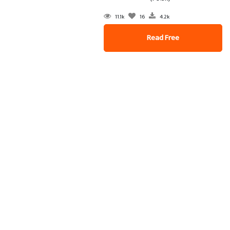
11.1k
16
4.2k
Read Free