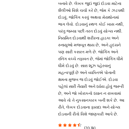
બનાવે છે. લેખક જુદાં જુદાં દોડવા માટેના
શૈલીઓ વિશે ચર્ચા કરે છે, જેમ કે ઝડપથી
દોડવું, જોગિંગ કરવું અથવા મેરાથોનમાં
ભાગ લેવો. દોડવાનું સ્થળ કોઈ ખાસ નથી,
પરંતુ જમ્યા પછી તરત દોડવું યોગ્ય નથી.
નિયમિત દોડવાથી શરીરના હાડકા અને
સ્નાયુઓ મજબૂત થાય છે, અને હૃદયને
પણ સારી કસરત મળે છે. જોગિંગ અને
રનિંગ વચ્ચે તફાવત છે, જેમાં જોગિંગ ધીમે
ધીમે દોડવું છે. સારા શૂઝ પહેરવાનું
મહત્વપૂર્ણ છે અને વ્યક્તિએ પોતાની
ક્ષમતા મુજબ જ દોડવું જોઈએ. દોડવા
પહેલાં સારી તૈયારી અને ધ્યેય હોવું જરૂરી
છે, અને જો ખોરાકનો ધ્યાન ન રાખવામાં
આવે તો તે નુકસાનકારક બની શકે છે. આ
રીતે, લેખક દોડવાના ફાયદા અને યોગ્ય
દોડવાની રીતો વિશે જાણકારી આપે છે.
(70.3k)