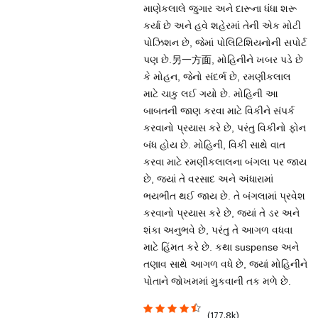
માણેકલાલે જુગાર અને દારૂના ધંધા શરૂ
કર્યા છે અને હવે શહેરમાં તેની એક મોટી
પોઝિશન છે, જેમાં પોલિટિશિયનોની સપોર્ટ
પણ છે.另一方面, મોહિનીને ખબર પડે છે
કે મોહન, જેનો સંદર્ભ છે, રમણીકલાલ
માટે ચાકુ લઈ ગયો છે. મોહિની આ
બાબતની જાણ કરવા માટે વિકીને સંપર્ક
કરવાનો પ્રયાસ કરે છે, પરંતુ વિકીનો ફોન
બંધ હોય છે. મોહિની, વિકી સાથે વાત
કરવા માટે રમણીકલાલના બંગલા પર જાય
છે, જ્યાં તે વરસાદ અને અંધારામાં
ભયભીત થઈ જાય છે. તે બંગલામાં પ્રવેશ
કરવાનો પ્રયાસ કરે છે, જયાં તે ડર અને
શંકા અનુભવે છે, પરંતુ તે આગળ વધવા
માટે હિંમત કરે છે. કથા suspense અને
તણાવ સાથે આગળ વધે છે, જ્યાં મોહિનીને
પોતાને જોખમમાં મુકવાની તક મળે છે.
(177.8k)