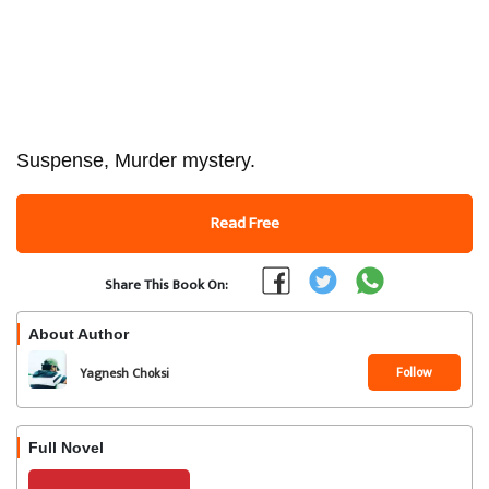
Suspense, Murder mystery.
Read Free
Share This Book On:
About Author
Follow
Yagnesh Choksi
Full Novel