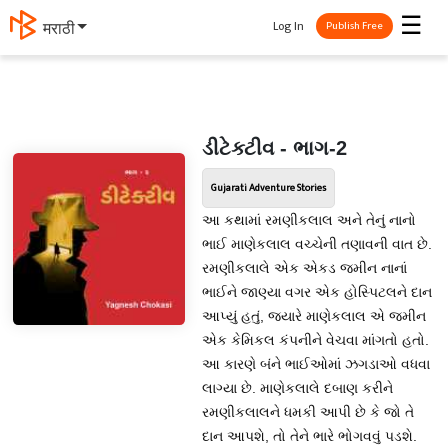
☰
Log In
मराठी
Publish Free
ડીટેક્ટીવ - ભાગ-2
Gujarati Adventure Stories
આ કથામાં રમણીકલાલ અને તેનું નાનો
ભાઈ માણેકલાલ વચ્ચેની તણાવની વાત છે.
રમણીકલાલે એક એકડ જમીન નાનાં
ભાઈને જાણ્યા વગર એક હોસ્પિટલને દાન
આપ્યું હતું, જ્યારે માણેકલાલ એ જમીન
એક કેમિકલ કંપનીને વેચવા માંગતો હતો.
આ કારણે બંને ભાઈઓમાં ઝગડાઓ વધવા
લાગ્યા છે. માણેકલાલે દબાણ કરીને
રમણીકલાલને ધમકી આપી છે કે જો તે
દાન આપશે, તો તેને ભારે ભોગવવું પડશે.