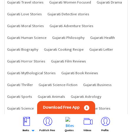
Gujarati Travel stories
Gujarati Women Focused
Gujarati Drama
Gujarati Love Stories
Gujarati Detective stories
Gujarati Moral Stories
Gujarati Adventure Stories
Gujarati Human Science
Gujarati Philosophy
Gujarati Health
Gujarati Biography
Gujarati Cooking Recipe
Gujarati Letter
Gujarati Horror Stories
Gujarati Film Reviews
Gujarati Mythological Stories
Gujarati Book Reviews
Gujarati Thriller
Gujarati Science-Fiction
Gujarati Business
Gujarati Sports
Gujarati Animals
Gujarati Astrology
Download Free App
Gujarati Science
Gujarati Anything
Gujarati Crime Stories
Books
Publish Free
Quotes
Videos
Profile