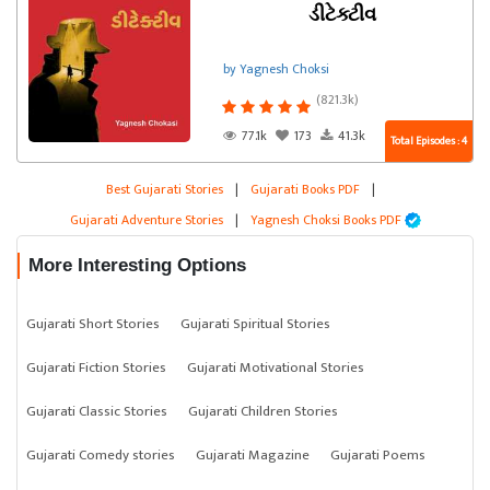
ડીટેક્ટીવ
by Yagnesh Choksi
(821.3k)
77.1k
173
41.3k
Total Episodes : 4
Best Gujarati Stories
|
Gujarati Books PDF
|
Gujarati Adventure Stories
|
Yagnesh Choksi Books PDF
More Interesting Options
Gujarati Short Stories
Gujarati Spiritual Stories
Gujarati Fiction Stories
Gujarati Motivational Stories
Gujarati Classic Stories
Gujarati Children Stories
Gujarati Comedy stories
Gujarati Magazine
Gujarati Poems