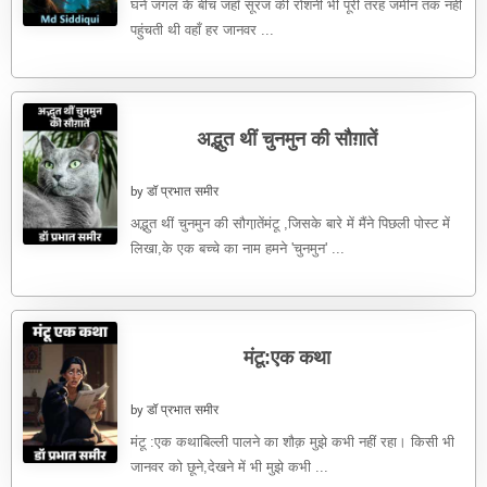
घने जंगल के बीच जहाँ सूरज की रोशनी भी पूरी तरह जमीन तक नहीं
पहुंचती थी वहाँ हर जानवर ...
अद्भुत थीं चुनमुन की सौग़ातें
by डॉ प्रभात समीर
अद्भुत थीं चुनमुन की सौगा़तेंमंटू ,जिसके बारे में मैंने पिछली पोस्ट में
लिखा,के एक बच्चे का नाम हमने 'चुनमुन' ...
मंटू:एक कथा
by डॉ प्रभात समीर
मंटू :एक कथाबिल्ली पालने का शौक़ मुझे कभी नहीं रहा। किसी भी
जानवर को छूने,देखने में भी मुझे कभी ...