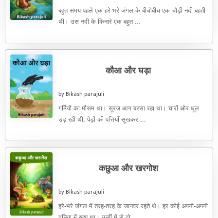
बहुत समय पहले एक हरे-भरे जंगल के बीचोबीच एक चौड़ी नदी बहती
थी। उस नदी के किनारे एक बहुत ...
कौआ और घड़ा
by Bikash parajuli
गर्मियों का मौसम था। सूरज आग बरसा रहा था। चारों ओर धूल
उड़ रही थी, पेड़ों की पत्तियाँ सूखकर ...
कछुआ और खरगोश
by Bikash parajuli
हरे-भरे जंगल में तरह-तरह के जानवर रहते थे। हर कोई अपनी-अपनी
दुनिया में खुश था। उन्हीं में से दो ...