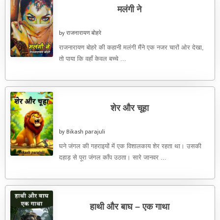
मलंगी ने
by राजनारायण बोहरे
राजनारायण बोहरे की कहानी मलंगी मैंने एक नजर चारों ओर देखा,
तो पाया कि वहाँ केवल बच्चे ...
शेर और चूहा
by Bikash parajuli
घने जंगल की गहराइयों में एक विशालकाय शेर रहता था। उसकी
दहाड़ से पूरा जंगल काँप उठता। सारे जानवर ...
हाथी और बाघ – एक गाथा