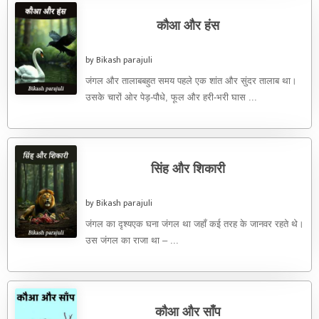
कौआ और हंस
by Bikash parajuli
जंगल और तालाबबहुत समय पहले एक शांत और सुंदर तालाब था।
उसके चारों ओर पेड़-पौधे, फूल और हरी-भरी घास ...
सिंह और शिकारी
by Bikash parajuli
जंगल का दृश्यएक घना जंगल था जहाँ कई तरह के जानवर रहते थे।
उस जंगल का राजा था – ...
कौआ और साँप