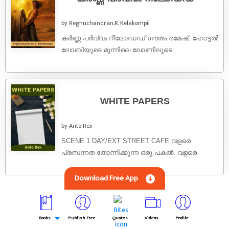
by Reghuchandran.R. Kelakompil
കർണ്ണ പർവ്വം റീലോഡഡ് ഗൗതം രമേഷ്, ഹോട്ടൽ
ലോബിയുടെ മുന്നിലെ ലോണിലൂടെ
ഉലാത്തുന്നതിനിടയിൽ,
അസ്വസ്ഥനായിരുന്നെങ്കിലും, ചുണ്ടിന്റെ
കോണിൽ ഒരു ചിരി ഒളിപ്പിച്ചു വച്ചിരുന്നു. അതിന്റെ
...
WHITE PAPERS
by Anto Rex
SCENE 1 DAY/EXT STREET CAFE വളരെ
പ്രസന്നത തോന്നിക്കുന്ന ഒരു പകൽ. വളരെ
ഭംഗിയിൽ interior ഒക്കെ ചെയ്തിട്ടുള്ള കുറച്ചു
Download Free App
പ്രീമിയം ലുക്കുള്ള ഒരു ...
Books
Publish Free
Quotes
Videos
Profile