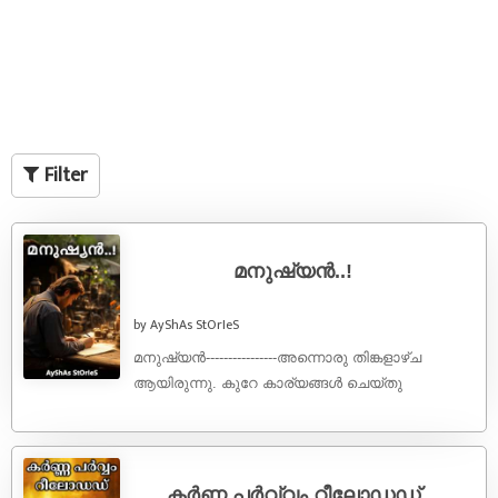
Filter
മനുഷ്യൻ..!
by AyShAs StOrIeS
മനുഷ്യൻ----------------അന്നൊരു തിങ്കളാഴ്ച
ആയിരുന്നു. കുറേ കാര്യങ്ങൾ ചെയ്തു
തീർക്കാനുള്ളതിനാൽഞാനന്ന് നേരത്തെ
എഴുന്നേറ്റു. ദിനചര്യങ്ങൾ പെട്ടെന്ന്
ചെയ്തുതീർത്തു. എന്റെ പുതിയ കഥയുടെ കുറച്ചു
കോപ്പികൾ എടുത്തുകൊണ്ട് ഞാൻ ...
കർണ്ണ പർവ്വം റീലോഡഡ്