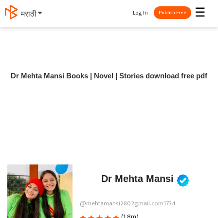
☰
Log In
मराठी
Publish Free
Dr Mehta Mansi Books | Novel | Stories download free pdf
Dr Mehta Mansi
@mehtamansi2802gmail.com1734
(1.8m)