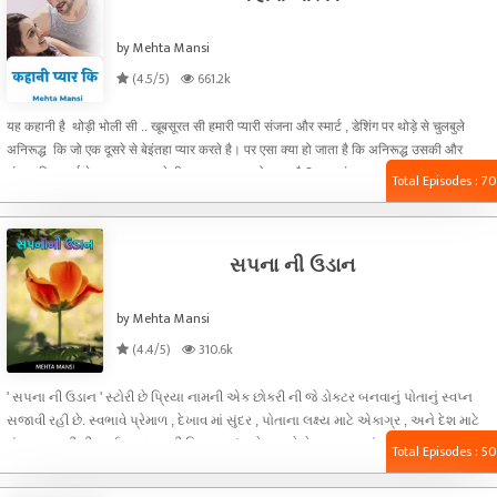
by Mehta Mansi
(4.5/5)
661.2k
यह कहानी है थोड़ी भोली सी .. खूबसूरत सी हमारी प्यारी संजना और स्मार्ट , डेशिंग पर थोड़े से चुलबुले
अनिरूद्ध कि जो एक दूसरे से बेइंतहा प्यार करते है। पर एसा क्या हो जाता है कि अनिरूद्ध उसकी और
संजना कि सगाई के कुछ समय पहले ही अचानक गायब हो जाता है ? क्या अंजाम आएगा संजना और
Total Episodes : 70
अनिरूद्ध कि यह प्रेम कहानी का ? या फिर इससे कोई नई प्यार की कहानी कि शुरुआत होने वाली है.. ये तो
आपको कहानी पढ़ने के बाद ही पता चलेगा..तो मेरे साथ जुड़ी रहिए इस प्यारे से सफर में ...
સપના ની ઉડાન
by Mehta Mansi
(4.4/5)
310.6k
' સપના ની ઉડાન ' સ્ટોરી છે પ્રિયા નામની એક છોકરી ની જે ડોકટર બનવાનું પોતાનું સ્વપ્ન
સજાવી રહી છે. સ્વભાવે પ્રેમાળ , દેખાવ માં સુંદર , પોતાના લક્ષ્ય માટે એકાગ્ર , અને દેશ માટે
કંઇક કરવાની તીવ્ર ઈચ્છા ધરાવતી પ્રિયા , શું થશે જ્યારે તેના જીવન માં પણ પ્રેમ ની દસ્તક
Total Episodes : 50
થશે? બેશક આ સફર પ્રિયા માટે કઠિન પુરવાર થશે પણ પ્રેમ અને દોસ્તી ના સહારે પ્રિયા
કેવી રીતે પોતાનું લક્ષ્ય પ્રાપ્ત કરે છે એ જાણવા માટે વાચતા રહો મહેનત , પ્રેમ અને દોસ્તી નું