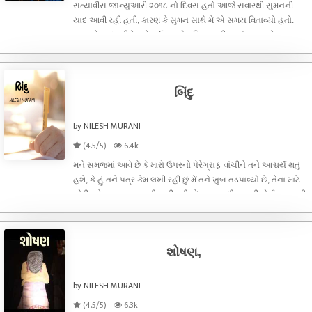
સત્યાવીસ જાન્યુઆરી ૨૦૧૮ નો દિવસ હતો આજે સવારથી સુમનની
યાદ આવી રહી હતી, કારણ કે સુમન સાથે મેં એ સમય વિતાવ્યો હતો.
સુમનને યાદ કરીને ચહેરા ઉપર એક સ્મિત ફરી વળતું, પણ હવે સુમન
સાથે વાત થયા પછી ચહેરા ઉપર એક ગમગીની છવાઈ જાય છે. એક
અપરાધભાવ મગજમાં આવી જાય છે. તે
બિંદુ
by NILESH MURANI
(4.5/5)
6.4k
મને સમજમાં આવે છે કે મારો ઉપરનો પેરેગ્રાફ વાંચીને તને આશ્ચર્ય થતું
હશે, કે હું તને પત્ર કેમ લખી રહી છું મેં તને ખુબ તડપાવ્યો છે, તેના માટે
સોરી કહેવા આ પત્ર નથી લખી રહી. મેં આજ સુધી તારાથી કોઈ વાત નથી
છુપાવી, અને છુપાવવા પણ નથી માંગતી. આજથી છ મહિના પહેલ
શોષણ,
by NILESH MURANI
(4.5/5)
6.3k