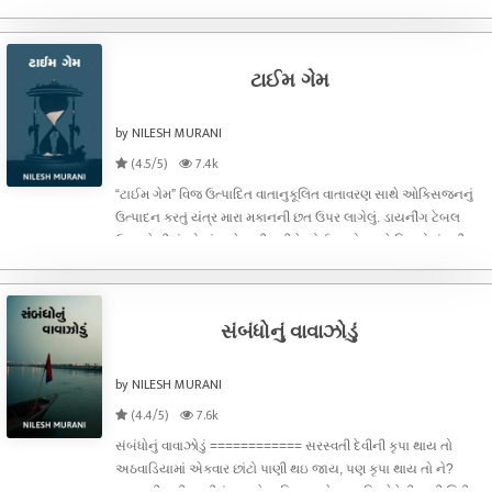
તરફ ગયો. ઉતાવળે એણે હાથ અને મોં ઉપર પાણી છાંટયું. પેશાબ કરવા
ઉભો રહ્યો.. “કેટલી
ટાઈમ ગેમ
by NILESH MURANI
(4.5/5)
7.4k
“ટાઈમ ગેમ” વિજ ઉત્પાદિત વાતાનુકૂલિત વાતાવરણ સાથે ઓક્સિજનનું
ઉત્પાદન કરતું યંત્ર મારા મકાનની છત ઉપર લાગેલું. ડાયનીંગ ટેબલ
ઉપર બેસી હું એ યંત્રને તાકીતાકીને જોઈ રહ્યો, અને વિચારોમાં પડી
ગયો કે હું ક્યાં આવી ગયો? અચાનક મને કોઈ વિચાર આવ્યો. હું
અલમારી ત
સંબંધોનું વાવાઝોડું
by NILESH MURANI
(4.4/5)
7.6k
સંબંધોનું વાવાઝોડું ============ સરસ્વતી દેવીની કૃપા થાય તો
અઠવાડિયામાં એકવાર છાંટો પાણી થઇ જાય, પણ કૃપા થાય તો ને?