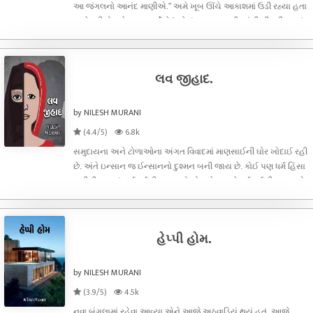
આ જંગલનો આનંદ માણીએ.” અમે ખૂબ ઊંચે આકાશમાં ઉડી રહ્યા હતા
અને પરીએ મને હુકમ કર્યો કે “હવે તું રાક્ષસના શરીરમાંથી નીકળી જા તું
પણ મુક્ત અને હું પણ મુક્ત..” પરીનો આદેશ મળતા જ હું જેવો રાક્ષસના
શરીરમ
લવ જીહાદ.
by NILESH MURANI
(4.4/5)
6.8k
સમુદાયના અને ટોળાઓના અંગત વિવાદમાં માણસાઈની ઘોર ખોદાઈ રહી
છે. અંતે ઇન્સાન જ ઈન્સાનનો દુશ્મન બની જાય છે. કોઈ પણ ધર્મ હિંસા
નથીશીખવાડતું. ધર્મ ધર્મની જગ્યાએ હોય છે જયારે કર્મ કર્મની જગ્યાએ,
સાચો ધર્મ એજ છે કે તમે કર્મ ન ચુકી જાઓ.
હેપ્પી હોમ.
by NILESH MURANI
(3.9/5)
4.5k
નવા બંગલામાં રહેવા આવ્યા એને આજે અઠવાડિયું થયું હતું, આજે