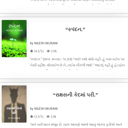
વાતાવરણ સતીશને પ્રફુલ્લિત કરી રહ્યું હતું, એક મોટા પ્રોજેક્ટનું કામ
સતીશે પૂર્ણ કર્યું હતું એનો આનંદ પણ હતો, ઓફીસ કામના બહાને બે
વખત તાન્યાને
“સ્પંદન.”
by NILESH MURANI
(4.5/5)
3.9k
“સ્પંદન.” (શબ્દ સંખ્યા:- ૧૬૭૭) “અરે! કશો વાંધો નહી. હું બસ-સ્ટૉપ પર
બેસી રહીશ. મોબાઈલ છે ને, ટાઈમ નીકળી જશે.” આટલું કહી હું હેડફોન
કાનમાં ભરાવી ચાલતો થયો. નીરજને જ બહાર જવું છે તો હું બે ચાર
કલાક એના ઘરે રોકાઈને એનો પ્રોગ્રામ કેમ બગાડું? એમ વિચારી હું
“રાક્ષસની કેદમાં પરી.”
by NILESH MURANI
(3.3/5)
3.6k
“મને તારી શરત મંજુર છે, ચાલ આપણે આજે આખું જંગલ ફરીએ અને