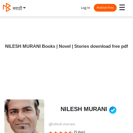
☰
Log In
मराठी
Publish Free
NILESH MURANI Books | Novel | Stories download free pdf
NILESH MURANI
@nilesh.murani
(5.6m)