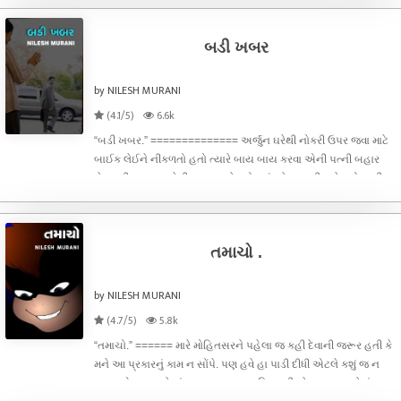
છે. ખરેખરે માર
બડી ખબર
by NILESH MURANI
(4.1/5)
6.6k
“બડી ખબર.” ============== અર્જુન ઘરેથી નોકરી ઉપર જવા માટે
બાઈક લેઈને નીકળતો હતો ત્યારે બાય બાય કરવા એની પત્ની બહાર
ગેટ સુધી મુકવા આવેલી. આ સમયે પડોશમાં રહેતા સુસીલાબેન રોજીની
જેમ આ દ્રશ્ય જોઈ રહ્યા હતા. અર્જુન રોજ ઘરમાંથી બહાર નીકળીને
રોજ પૂર્વ દિશા તરફ
તમાચો .
by NILESH MURANI
(4.7/5)
5.8k
“તમાચો.” ====== મારે મોહિતસરને પહેલા જ કહી દેવાની જરૂર હતી કે
મને આ પ્રકારનું કામ ન સોંપે. પણ હવે હા પાડી દીધી એટલે કશું જ ન
થાય. એન.જી.ઓ.માં મારુ મુખ્ય કામ પતિ-પત્નીઓના ઝગડાઓમાં