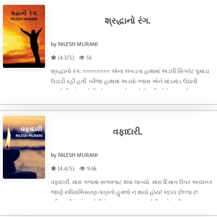
શ્રદ્ધાનો રંગ.
by NILESH MURANI
(4.3/5)
5k
શ્રદ્ધાનો રંગ. ======== એના લબડતા હાથમાં અડધી સિગરેટ ધુમાડા
ઉડાડી રહી હતી. બીજા હાથમાં અડધો ગ્લાસ એને માંડમાંડ ઉઠાવી
હળવેથી આંખ ખોલી એક નાનકડો ઘૂંટડો ઉતારી એને ગ્લાસ ઉપર નજર
કરી. એની સામે બેઠલા અન્ય ત્રણ મિત્રોનો હળવો હળવો બબડાટ એના
કાને અફળાયો. “માઈકલ
વફાદારી.
by NILESH MURANI
(4.4/5)
9.6k
વફાદારી. મારા ગળામાં સળવળાટ થવા લાગ્યો. મારા દિમાગ ઉપર અચાનક
જાણે રુધિરાભિસરણ તંત્રનો હુમલો ન થયો હોય! કદાચ છેલ્લા છ
મહિનાથીકે એક વર્ષથી કે કદાચ ચાર પાંચ વર્ષથી, મને નથી ખબર, પણ
આવો હુમલો ક્યારેય નથી થયો. કદાચ મારો અંત નજીક હોય એવું લાગે