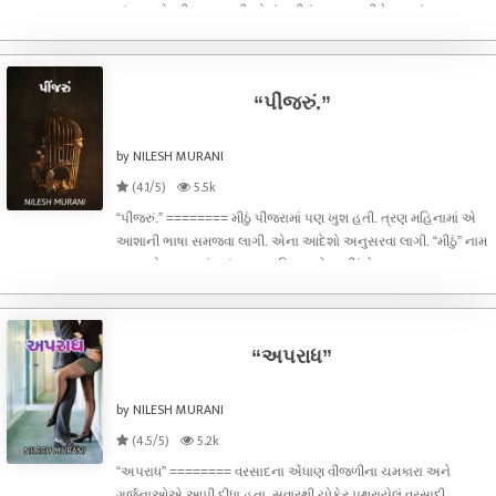
સંજય એગ્રીકલ્ચરલ ડીપ્લોમાં સુધીનું ભણતર કરીને ગામમાં પરત
આવ્યો હતો. જુદા જુદા ગામોમાં ફરીને ખેતીવાડી સલાહકાર તરીકેનો
અનુભવ લેવા લાગ્યો.
“પીંજરું.”
by NILESH MURANI
(4.1/5)
5.5k
“પીંજરું.” ======== મીઠું પીંજરામાં પણ ખુશ હતી. ત્રણ મહિનામાં એ
આશાની ભાષા સમજવા લાગી. એના આદેશો અનુસરવા લાગી. “મીઠું” નામ
આશાએ જ પાડ્યું હતું. ત્રણ મહિના પહેલા મીઠુંને
“અપરાધ”
by NILESH MURANI
(4.5/5)
5.2k
“અપરાધ” ======== વરસાદના એંધાણ વીજળીના ચમકારા અને
ગર્જનાઓએ આપી દીધા હતા. સવારથી ચોફેર પથરાયેલું વરસાદી