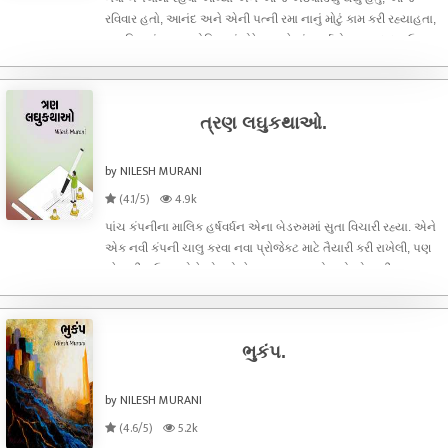
રવિવાર હતો, આનંદ અને એની પત્ની રમા નાનું મોટું કામ કરી રહ્યાહતા,
છ મહિમાનું બાળક ઘોડિયામાં પોઢેલુ અને પાંચ વર્ષનો રાહુલ દાદરા ઉપર
બેઠો આઈ પેડમાં ગેમ રમી રહ્યો. રમાએ હોલમાં નકામો સમાન વિખેરી
રાખ્યો
ત્રણ લઘુકથાઓ.
by NILESH MURANI
(4.1/5)
4.9k
પાંચ કંપનીના માલિક હર્ષવર્ધન એના બેડરુમમાં સુતા વિચારી રહ્યા. એને
એક નવી કંપની ચાલુ કરવા નવા પ્રોજેક્ટ માટે તૈયારી કરી રાખેલી, પણ
જે જમીન ઉપર એને એ પ્રોજેક્ટ ચાલુ કરવાનો હતો એ જમીન
વિવાદાસ્પદ હતી. જો એ જમીનનો વિવાદ નહી ઉકેલાય તો તેની બધીજ
મહેનત પાણીમાં જશ
ભુકંપ.
by NILESH MURANI
(4.6/5)
5.2k