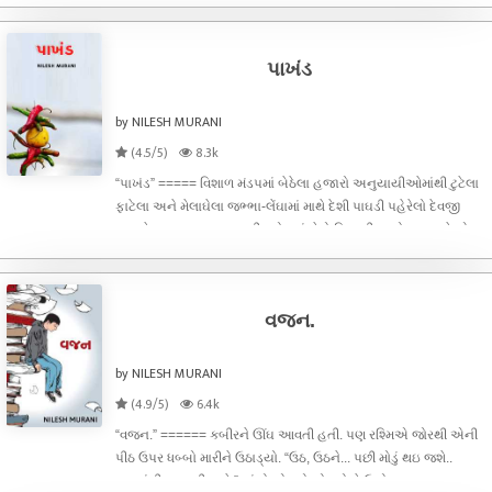
સમાધાન કરાવવાનું. અને આ શું? એક બાળકનું કાઉન્સેલિંગ? મેં ક્યારેય
નહોત
પાખંડ
by NILESH MURANI
(4.5/5)
8.3k
“પાખંડ” ===== વિશાળ મંડપમાં બેઠેલા હજારો અનુયાયીઓમાંથી ટુટેલા
ફાટેલા અને મેલાઘેલા જભ્ભા-લેંઘામાં માથે દેશી પાઘડી પહેરેલો દેવજી
માતાને કુતુહલવશ આગળની હરોળમાં બેઠો નિહાળી રહ્યો. અત્યારે એ
માતાના
વજન.
by NILESH MURANI
(4.9/5)
6.4k
“વજન.” ====== કબીરને ઊંઘ આવતી હતી. પણ રશ્મિએ જોરથી એની
પીઠ ઉપર ધબ્બો મારીને ઉઠાડ્યો. “ઉઠ, ઉઠને... પછી મોડું થઇ જશે..
હમણાં રીક્ષા આવી જશે.”આંખો ચોળતો ચોળતો તે ઉભો થઇ બાથરૂમ