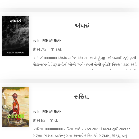
સરસ્વતી મારી પત્નીનું નામ છે. મહિનાના છેલ્લા રવિવારે દેવીજીની કિટી
પાર્ટીની જ રાહ જોતો, બીજો તો કોઈ લાભ ન થાય પણ દેવીજીની
ગેરહાજરીમાં છ
અંધારું
by NILESH MURANI
(4.7/5)
8.6k
અંધારું. ====== નિબંધ માટેના વિષયો આપી હું મુદ્દાઓ લખાવી રહી હતી.
મોટાભાગની વિદ્યાર્થીનીઓએ “મને ગમતી સેલીબ્રીટી” વિષય પસંદ કર્યો
હતો. મારા દિમાગમાં અમોલ પાલેકર અને દેવ આનંદ જેવા કલાકારો ઘંટડી
મારવા લાગ્યા. મને મારા એ કોલેજના દિવસો યાદ આવી ગયા. જો હ
સરિતા.
by NILESH MURANI
(4.1/5)
6k
“સરિતા” ======== સરિતા અને સંજય સાતમાં ધોરણ સુધી સાથે જ
ભણ્યા. ગામમાં હાઈસ્કુલના અભાવે સરિતાએ ભણવાનું છોડ્યું હતું.