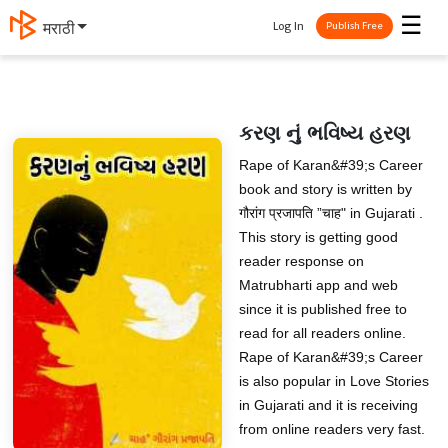
☰
Log In
मराठी
Publish Free
કરણ નું ભવિષ્ય હરણ
Rape of Karan&#39;s Career
book and story is written by
गौरांग प्रजापति ”चाह" in Gujarati .
This story is getting good
reader response on
Matrubharti app and web
since it is published free to
read for all readers online.
Rape of Karan&#39;s Career
is also popular in Love Stories
in Gujarati and it is receiving
from online readers very fast.