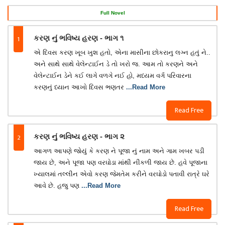
Full Novel
1
કરણ નું ભવિષ્ય હરણ - ભાગ ૧
એ દિવસ કરણ ખૂબ ખુશ હતો, એના માસીના છોકરાનુ લગ્ન હતું ને..
અને સાથે સાથે વેલેન્ટાઈન ડે તો ખરો જ. આમ તો કરણને અને
વેલેન્ટાઈન ડેને કઈ લાગે વળગે નઈ હો, મધ્યમ વર્ગ પરિવારના
કરણનું ધ્યાન આખો દિવસ ભણતર
...Read More
Read Free
2
કરણ નું ભવિષ્ય હરણ - ભાગ ૨
આગળ આપણે જોયું કે કરણ ને પૂજા નું નામ અને ગામ ખબર પડી
જાય છે, અને પૂજા પણ વરઘોડા માંથી નીકળી જાય છે. હવે પૂજાના
ખ્યાલમાં તલ્લીન એવો કરણ જેમતેમ કરીને વરઘોડો પતાવી રાત્રે ઘરે
આવે છે. હજુ પણ
...Read More
Read Free