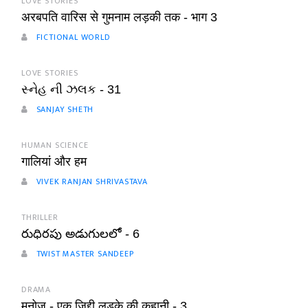
LOVE STORIES
अरबपति वारिस से गुमनाम लड़की तक - भाग 3
FICTIONAL WORLD
LOVE STORIES
સ્નેહ ની ઝલક - 31
SANJAY SHETH
HUMAN SCIENCE
गालियां और हम
VIVEK RANJAN SHRIVASTAVA
THRILLER
రుధిరపు అడుగులలో - 6
TWIST MASTER SANDEEP
DRAMA
मनोज - एक ज़िद्दी लड़के की कहानी - 3