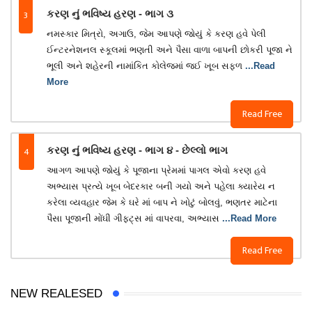
3
કરણ નું ભવિષ્ય હરણ - ભાગ ૩
નમસ્કાર મિત્રો, અગાઉ, જેમ આપણે જોયું કે કરણ હવે પેલી
ઈન્ટરનેશનલ સ્કૂલમાં ભણતી અને પૈસા વાળા બાપની છોકરી પૂજા ને
ભૂલી અને શહેરની નામાંકિત કોલેજમાં જઈ ખૂબ સફળ
...Read
More
Read Free
4
કરણ નું ભવિષ્ય હરણ - ભાગ ૪ - છેલ્લો ભાગ
આગળ આપણે જોયું કે પૂજાના પ્રેમમાં પાગલ એવો કરણ હવે
અભ્યાસ પ્રત્યે ખૂબ બેદરકાર બની ગયો અને પહેલા ક્યારેય ન
કરેલા વ્યવહાર જેમ કે ઘરે માં બાપ ને ખોટું બોલવું, ભણતર માટેના
પૈસા પૂજાની મોંઘી ગીફ્ટ્સ માં વાપરવા, અભ્યાસ
...Read More
Read Free
NEW REALESED