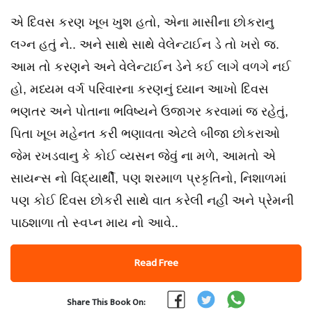
એ દિવસ કરણ ખૂબ ખુશ હતો, એના માસીના છોકરાનુ
લગ્ન હતું ને.. અને સાથે સાથે વેલેન્ટાઈન ડે તો ખરો જ.
આમ તો કરણને અને વેલેન્ટાઈન ડેને કઈ લાગે વળગે નઈ
હો, મધ્યમ વર્ગ પરિવારના કરણનું ધ્યાન આખો દિવસ
ભણતર અને પોતાના ભવિષ્યને ઉજાગર કરવામાં જ રહેતું,
પિતા ખૂબ મહેનત કરી ભણાવતા એટલે બીજા છોકરાઓ
જેમ રખડવાનુ કે કોઈ વ્યસન જેવું ના મળે, આમતો એ
સાયન્સ નો વિદ્યાર્થી, પણ શરમાળ પ્રકૃતિનો, નિશાળમાં
પણ કોઈ દિવસ છોકરી સાથે વાત કરેલી નહી અને પ્રેમની
પાઠશાળા તો સ્વપ્ન માય નો આવે..
Read Free
Share This Book On: