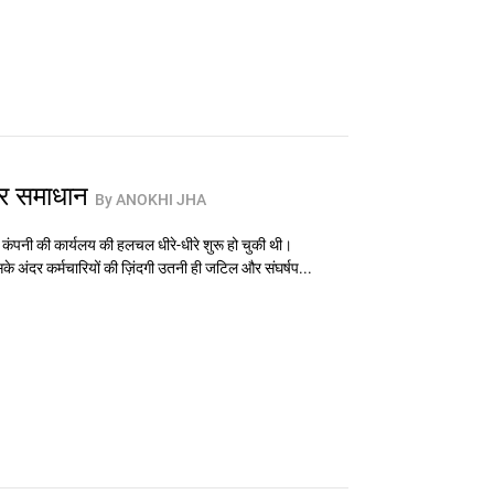
 और समाधान
By ANOKHI JHA
 कंपनी की कार्यलय की हलचल धीरे-धीरे शुरू हो चुकी थी।
अंदर कर्मचारियों की ज़िंदगी उतनी ही जटिल और संघर्षप...