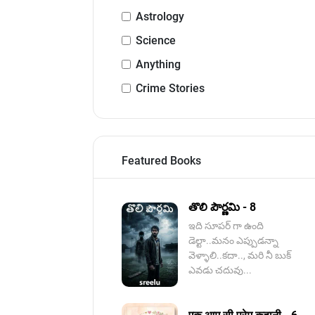
Astrology
Science
Anything
Crime Stories
Featured Books
తొలి పౌర్ణమి - 8
ఇది సూపర్ గా ఉంది
డెల్టా..మనం ఎప్పుడన్నా
వెళ్ళాలి..కదా.., మరి నీ బుక్
ఎవడు చదువు...