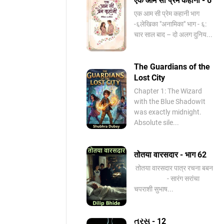
एक आम सी प्रेम कहानी - 6
​एक आम सी प्रेम कहानी भाग
-६लेखिका "अनामिका" भाग - ६:
चार साल बाद – दो अलग दुनिय...
The Guardians of the
Lost City
Chapter 1: The Wizard
with the Blue ShadowIt
was exactly midnight.
Absolute sile...
तोतया वारसदार - भाग 62
तोतया वारसदार पात्र रचना बबन
- सारंग सरांचा
चपराशी सुभाष...
તરસ - 12