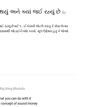
થયું અને ક્યાં જઈ રહ્યું છે
By
ઈ રહ્યું છેપાર્ટ ૧...ઈકોમર્સ એટલે વસ્તુ કે સેવા લેનાર
યમથી જોડાઈને ધંધો કરવો. મૂળ ઉદ્દેશ્ય હતું કે જેઓ
Raj King Bhalala
hat you can do with it
e concept of sound money