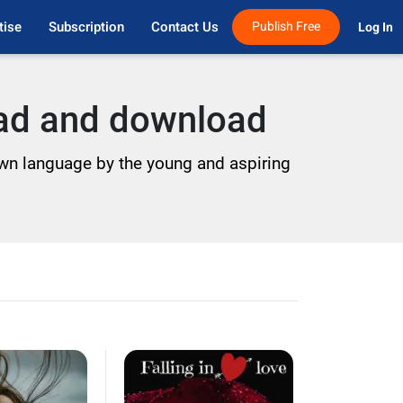
tise
Subscription
Contact Us
Publish Free
Log In 
ead and download
 own language by the young and aspiring