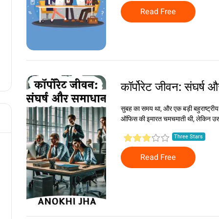
Read Free
कॉर्पोरेट जीवन: संघर्ष
सुबह का समय था, और एक बड़ी बहुराष्ट्रीय
ऑफिस की इमारत चमचमाती थी, लेकिन उसके 
Three Stars
Read Free