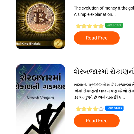
The evolution of money & the go
A simple explanation...
Five Stars
Read Free
શેરબજારમાં રોકા
સામાન્ય પ્રજાજનોમાં શેરબજારમાં ર
એમાં રોકાણની લાલચ પણ જેઓ રોકાણ
ડર અનુભવે છે અને વાસ્તવિક...
Four Stars
Read Free