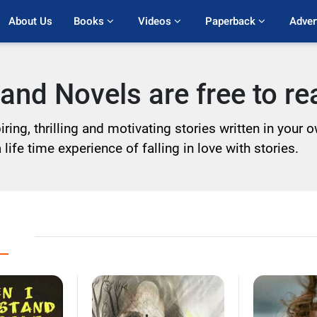
About Us
Books 
Videos 
Paperback 
Adver
and Novels are free to r
ring, thrilling and motivating stories written in your
life time experience of falling in love with stories.