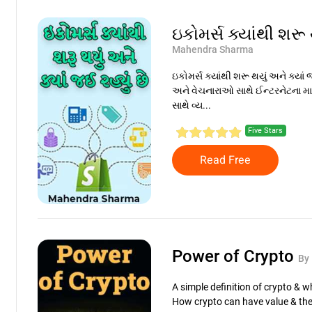
ઇકોમર્સ ક્યાંથી શરૂ 
Mahendra Sharma
ઇકોમર્સ ક્યાંથી શરૂ થયું અને ક્યાં જ
અને વેચનારાઓ સાથે ઈન્ટરનેટના માધ્
સાથે વ્ય...
Five Stars
Read Free
Power of Crypto
By 
A simple definition of crypto & w
How crypto can have value & th