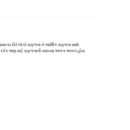
?સામાન્ય રીતે લોકો સફળતા ને આર્થિક સફળતા સાથે
થી. દરેક જણ માટે સફળતાની વ્યાખ્યા અલગ અલગ હોય