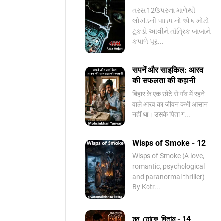
તરસ 12ઉપરના માળેથી
લોખંડની પાઇપ નો એક મોટો
ટૂકડો આવીને તાંત્રિક બાબાને
કપાળે પૂર...
सपनें और साइकिल: आरव
की सफलता की कहानी
बिहार के एक छोटे से गाँव में रहने
वाले आरव का जीवन कभी आसान
नहीं था। उसके पिता ग...
Wisps of Smoke - 12
Wisps of Smoke (A love,
romantic, psychological
and paranormal thriller)
By Kotr...
মন_তোকে_দিলাম - 14