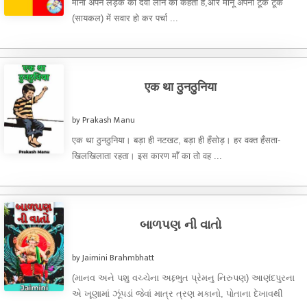
मीना अपने लड़के को दवा लाने को कहती है,और मोनू अपनी टूक टूक
(सायकल) में सवार हो कर पर्चा ...
एक था ठुनठुनिया
by Prakash Manu
एक था ठुनठुनिया। बड़ा ही नटखट, बड़ा ही हँसोड़। हर वक्त हँसता-
खिलखिलाता रहता। इस कारण माँ का तो वह ...
બાળપણ ની વાતો
by Jaimini Brahmbhatt
(માનવ અને પશુ વચ્ચેના અદ્દભુત પ્રેમનુ નિરુપણ) આણંદપુરના
એ ખૂણામાં ઝૂંપડાં જેવાં માત્ર ત્રણ મકાનો, પોતાના દેખાવથી