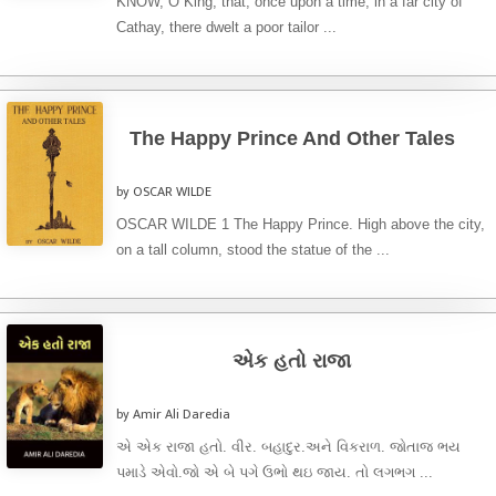
KNOW, O King, that, once upon a time, in a far city of
Cathay, there dwelt a poor tailor ...
The Happy Prince And Other Tales
by OSCAR WILDE
OSCAR WILDE 1 The Happy Prince. High above the city,
on a tall column, stood the statue of the ...
એક હતો રાજા
by Amir Ali Daredia
એ એક રાજા હતો. વીર. બહાદુર.અને વિકરાળ. જોતાજ ભય
પમાડે એવો.જો એ બે પગે ઉભો થઇ જાય. તો લગભગ ...