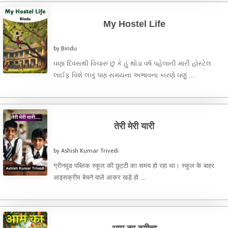
My Hostel Life
by Bindu
ઘણા દિવસથી વિચારું છું કે હું થોડા વર્ષ પહેલાની મારી હોસ્ટેલ
લાઈફ વિશે લખું પણ સમયના અભાવના કારણે ઘણું ...
तेरी मेरी यारी
by Ashish Kumar Trivedi
ग्रीनवुड पब्लिक स्कूल की छुट्टी का समय हो रहा था। स्कूल के बाहर
आइसक्रीम बेचने वाले आकर खड़े हो ...