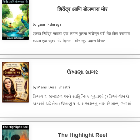
शिवेंद्र आणि बोलणारा मोर
by gauri kshirsgar
एकदा शिवेंद्र नावाचा एक लहान मुलगा शाळेतून घरी येत होता.रस्त्यात
त्याला एक सुंदर मोर दिसला. मोर खूप उदास दिसत ...
ઉખાણા સાગર
by Mansi Desai Shastri
વિભાગ ૧: શબ્દછળ અને સાહિત્યિક ગૂંચવણો (કવિઓ-લેખકો
ચકરાવે ચડે તેવા) ઉખાણું ૧: ચાર અક્ષરનું નામ છે મારું, જળમાં
મારું ઘર છે, આદિ ...
The Highlight Reel