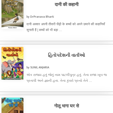
दानी की कहानी
by DrPranava Bharti
दानी अक्सर अपनी तीसरी पीढ़ी के बच्चों को अपने ज़माने की कहानियाँ
सुनाती हैं | बच्चों को भी बड़ा ...
હિતોપદેશની વાર્તાઓ
by SUNIL ANJARIA
એક રાજ્ય હતું જેનું નામ પાટલીપુત્ર હતું. તેના રાજા ખૂબ જ
પ્રતાપી અને જ્ઞાની હતા. તેના કુંવરો પ્રત્યે તેને ...
गोलू भागा घर से