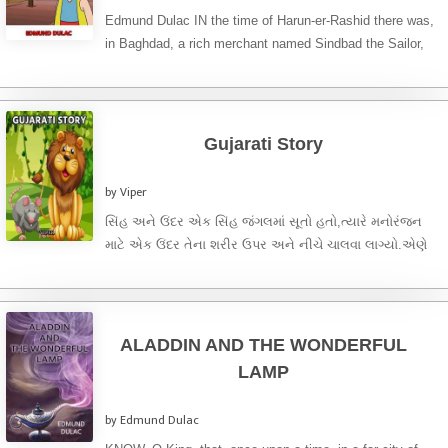
Edmund Dulac IN the time of Harun-er-Rashid there was,
in Baghdad, a rich merchant named Sindbad the Sailor,
the ...
Gujarati Story
by Viper
સિંહ અને ઉંદર એક સિંહ જંગલમાં સૂતો હતો,ત્યારે મનોરંજન
માટે એક ઉંદર તેના શરીર ઉપર અને નીચે ચાલવા લાગ્યો.એણે
...
ALADDIN AND THE WONDERFUL
LAMP
by Edmund Dulac