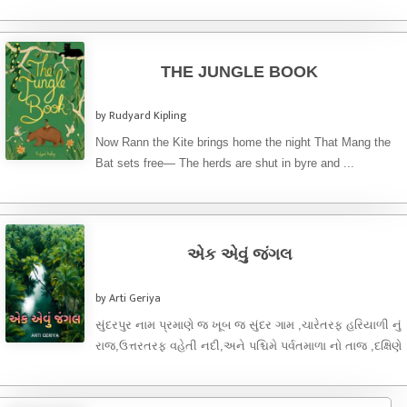
THE JUNGLE BOOK
by Rudyard Kipling
Now Rann the Kite brings home the night That Mang the
Bat sets free— The herds are shut in byre and ...
એક એવું જંગલ
by Arti Geriya
સુંદરપુર નામ પ્રમાણે જ ખૂબ જ સુંદર ગામ ,ચારેતરફ હરિયાળી નું
રાજ,ઉત્તરતરફ વહેતી નદી,અને પશ્ચિમે પર્વતમાળા નો તાજ ,દક્ષિણે
...