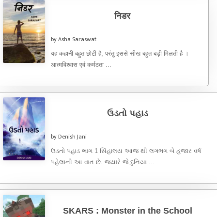
निडर
by Asha Saraswat
यह कहानी बहुत छोटी है, परंतु इससे सीख बहुत बड़ी मिलती है ।
आत्मविश्वास एवं कर्मठता ...
ઉડતો પહાડ
by Denish Jani
ઉડતો પહાડ ભાગ 1 સિંહાલય આજ થી લગભગ બે હજાર વર્ષ
પહેલાની આ વાત છે. જ્યારે જે દુનિયા ...
SKARS : Monster in the School