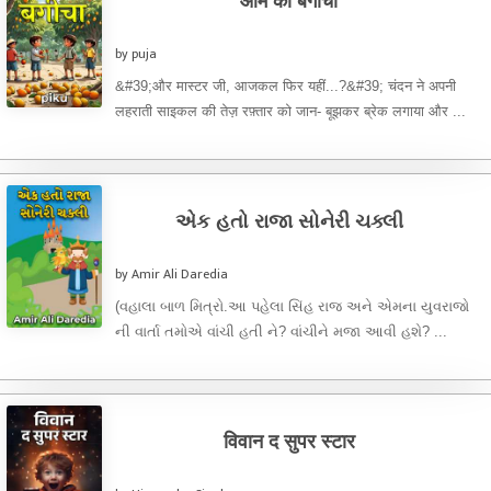
आम का बगीचा
by puja
&#39;और मास्टर जी, आजकल फिर यहीं...?&#39; चंदन ने अपनी
लहराती साइकल की तेज़ रफ़्तार को जान- बूझकर ब्रेक लगाया और ...
એક હતો રાજા સોનેરી ચક્લી
by Amir Ali Daredia
(વહાલા બાળ મિત્રો.આ પહેલા સિંહ રાજ અને એમના યુવરાજો
ની વાર્તા તમોએ વાંચી હતી ને? વાંચીને મજા આવી હશે? ...
विवान द सुपर स्टार