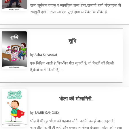
राजा सूर्यभान दयाळू व न्यायप्रिय राजा होता.राजाची राणी चंद्रप्रभा ही
सदगुणी होती...राजा ला एक पुत्र होता आर्यविर..आर्याविर ही
वडीलांसारखाच ...
शुभि
by Asha Saraswat
एक चिड़िया आती है,चिव-चिव गीत सुनाती है, दो दिल्ली की बिल्ली
है,देखो जाती दिल्ली है, ...
भोला की भोलागिरी.
by SAMIR GANGULY
भीड़ में भी तुम भोला को पहचान लोगे. उसके उलझे बाल,लहराती
चाल,ढीली-ढाली टी-शर्ट, और मुस्कराता चेहरा देखकर. भोला को गुस्सा