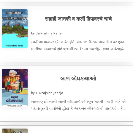
सहाही जानकी व कर्ली द्विपावरचे चाचे
by Balkrishna Rane
खाडीच्या मध्यावर छोटस् बेट होते. साधारण मैलभर व्यासाचे ते बेट एका
मगरीच्या आकाराचे होते.प्रवासी त्या बेटाला नक्रद्विप म्हणत.या बेटामुळे
खाडीचा ...
બાળ બોધકથાઓ
by Yuvrajsinh jadeja
નાનપણથી નાની નાની બોધવાર્તાઓ ખૂબ ગમતી . પછી ભલે એ
પંચતંત્રની વાર્તાઓ હોય કે અકબર બીરબલની વાર્તાઓ . કે ...