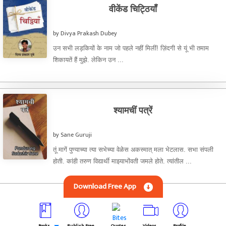
वीकेंड चिट्ठियाँ
by Divya Prakash Dubey
उन सभी लड़कियों के नाम जो पहले नहीं मिलीं! ज़िंदगी से यूं भी तमाम
शिकायतें हैं मुझे. लेकिन उन ...
श्यामचीं पत्रें
by Sane Guruji
तूं मागें पुण्याच्या त्या सभेच्या वेळेस अकस्मात् मला भेटलास. सभा संपली
होती. कांही तरुण विद्यार्थी माझ्याभोंवती जमले होते. त्यांतील ...
Download Free App
Books
Publish Free
Quotes
Videos
Profile