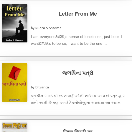
Letter From Me
by Rudra S. Sharma
I am everyone&#39;s sense of loneliness, just bcoz I
want&#39;s to be so, I want to be the one ...
જલધિના પત્રો
by Dr.Sarita
પ્રાચીન સમયથી જ લાગણીઓની શાબ્દિક આપ-લે પત્ર દ્વારા
થતી આવી છે.પણ આજે ટેકનોલોજીના સમયમાં આ સ્થાન
મોબાઈલ ઈન્ટરનેટ જેવા ...