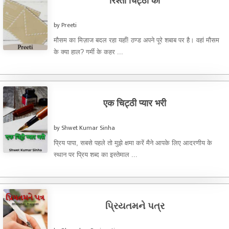
रिश्ता चिट्ठी का
by Preeti
मौसम का मिज़ाज बदल रहा यहाँ! ठण्ड अपने पूरे शबाब पर है। वहां मौसम
के क्या हाल? गर्मी के कहर ...
एक चिट्ठी प्यार भरी
by Shwet Kumar Sinha
प्रिय पापा, सबसे पहले तो मुझे क्षमा करें मैने आपके लिए आदरणीय के
स्थान पर प्रिय शब्द का इस्तेमाल ...
પ્રિયતમને પત્ર