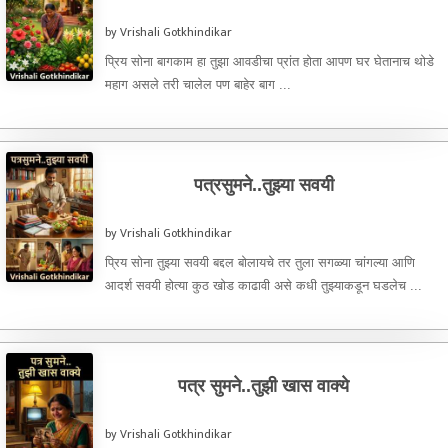
by Vrishali Gotkhindikar
प्रिय सोना बागकाम हा तुझा आवडीचा प्रांत होता आपण घर घेतानाच थोडे
महाग असले तरी चालेल पण बाहेर बाग ...
पत्रसुमने..तुझ्या सवयी
by Vrishali Gotkhindikar
प्रिय सोना तुझ्या सवयी बद्दल बोलायचे तर तुला सगळ्या चांगल्या आणि
आदर्श सवयी होत्या कुठ खोड काढावी असे कधी तुझ्याकडून घडलेच ...
पत्र सुमने..तुझी खास वाक्ये
by Vrishali Gotkhindikar