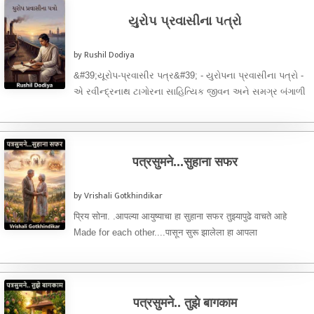
યુરોપ પ્રવાસીના પત્રો
by Rushil Dodiya
&#39;યૂરોપ-પ્રવાસીર પત્ર&#39; - યુરોપના પ્રવાસીના પત્રો -
એ રવીન્દ્રનાથ ટાગોરના સાહિત્યિક જીવન અને સમગ્ર બંગાળી
સાહિત્યની એક ખૂબ જ ...
पत्रसुमने...सुहाना सफर
by Vrishali Gotkhindikar
प्रिय सोना. .आपल्या आयुष्याचा हा सुहाना सफर तुझ्यापुढे वाचते आहे
Made for each other....पासून सुरू झालेला हा आपला
प्रवासअगदीMad for each ...
पत्रसुमने.. तुझे बागकाम