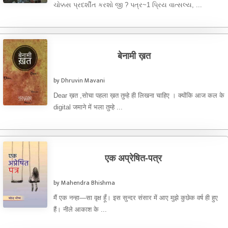
ચોક્કસ પ્રદર્શીત કરશો જી ? પત્ર~1 પ્રિય વાત્સલ્ય, ...
बेनामी ख़त
by Dhruvin Mavani
Dear ख़त ,सोचा पहला ख़त तुम्हे ही लिखना चाहिए । क्योंकि आज कल के
digital जमाने में भला तुम्हे ...
एक अप्रेषित-पत्र
by Mahendra Bhishma
मैं एक नन्हा—सा वृक्ष हूँ। इस सुन्दर संसार में आए मुझे कुछेक वर्ष ही हुए
हैं। नीले आकाश के ...