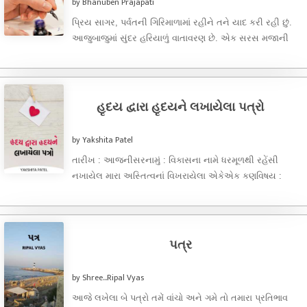
by Bhanuben Prajapati
પ્રિય સાગર, પર્વતની ગિરિમાળામાં રહીને તને યાદ કરી રહી છું.
આજુબાજુમાં સુંદર હરિયાળું વાતાવરણ છે. એક સરસ મજાની
નદી વહી ...
હૃદય દ્વારા હૃદયને લખાયેલા પત્રો
by Yakshita Patel
તારીખ : આજનીસરનામું : વિકાસના નામે ધરમૂળથી રહેંસી
નખાયેલ મારા અસ્તિત્વનાં વિખરાયેલા એકેએક કણવિષય :
પુકારડિયર યક્ષુ,,,મિસ યુ યાર...વેરી ...
પત્ર
by Shree...Ripal Vyas
આજે લખેલા બે પત્રો તમેં વાંચો અને ગમે તો તમારા પ્રતિભાવ