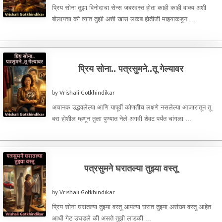
प्रिय सोना तुझा विनोदाचा सेन्स जबरदस्त होता काही काही वाक्य अशी
बोलायचा की त्यात तुझी अशी खास लकब होतीजी माझ्याकडून ...
प्रिय सोना.. पत्रसुमने..तू गेल्यावर
by Vrishali Gotkhindikar
अचानक उद्भवलेल्या आणि यापूर्वी कोणतीच लक्षणे नसलेल्या आजारातून तू
बरा होशील म्हणून तुला पुण्यात नेले अगदी शेवट पर्यंत चांगला ...
पत्रसुमने घरातल्या तुझ्या वस्तू
by Vrishali Gotkhindikar
प्रिय सोना घरातल्या तुझ्या वस्तू आपल्या घरात तुझ्या असंख्य वस्तू आहेत
आधी गेट उघडले की असते तुझी लाडकी ...