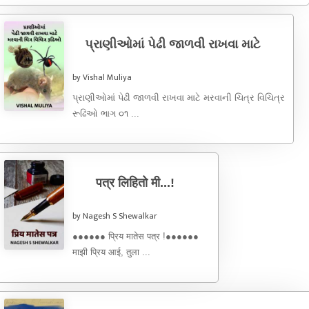
પ્રાણીઓમાં પેઢી જાળવી રાખવા માટે
by Vishal Muliya
પ્રાણીઓમાં પેઢી જાળવી રાખવા માટે મરવાની ચિત્ર વિચિત્ર
રૂઢિઓ ભાગ ૦૧ ...
पत्र लिहितो मी...!
by Nagesh S Shewalkar
●●●●●● प्रिय मातेस पत्र !●●●●●●
माझी प्रिय आई, तुला ...