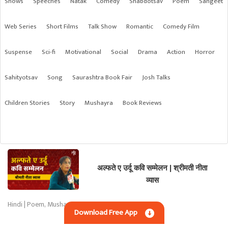
Shows
Speeches
Natak
Comedy
Shabdotsav
Poem
Sangeet
Web Series
Short Films
Talk Show
Romantic
Comedy Film
Suspense
Sci-fi
Motivational
Social
Drama
Action
Horror
Sahityotsav
Song
Saurashtra Book Fair
Josh Talks
Children Stories
Story
Mushayra
Book Reviews
अल्फते ए उर्दू कवि सम्मेलन | श्रीमती नीता
व्यास
Hindi | Poem, Mushayra
Download Free App