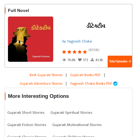
Full Novel
ડીટેક્ટીવ
by Yagnesh Choksi
(813.1k)
76.9k
173
41.3k
Total Episodes : 4
Best Gujarati Stories
|
Gujarati Books PDF
|
Gujarati Adventure Stories
|
Yagnesh Choksi Books PDF
More Interesting Options
Gujarati Short Stories
Gujarati Spiritual Stories
Gujarati Fiction Stories
Gujarati Motivational Stories
Gujarati Classic Stories
Gujarati Children Stories