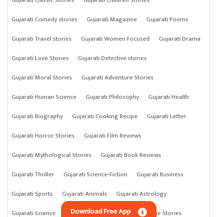
Gujarati Comedy stories
Gujarati Magazine
Gujarati Poems
Gujarati Travel stories
Gujarati Women Focused
Gujarati Drama
Gujarati Love Stories
Gujarati Detective stories
Gujarati Moral Stories
Gujarati Adventure Stories
Gujarati Human Science
Gujarati Philosophy
Gujarati Health
Gujarati Biography
Gujarati Cooking Recipe
Gujarati Letter
Gujarati Horror Stories
Gujarati Film Reviews
Gujarati Mythological Stories
Gujarati Book Reviews
Gujarati Thriller
Gujarati Science-Fiction
Gujarati Business
Gujarati Sports
Gujarati Animals
Gujarati Astrology
Download Free App
Gujarati Science
Gujarati Anything
Gujarati Crime Stories