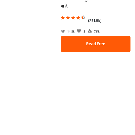
શકે.
(251.8k)
14.8k
5
7.5k
Read Free