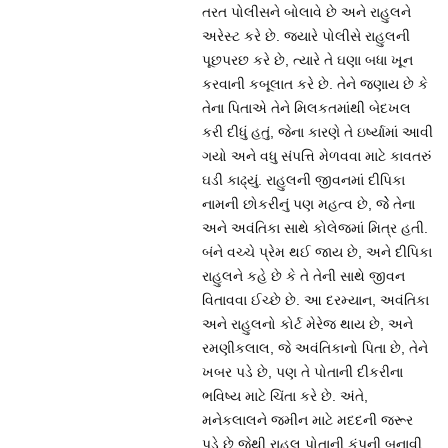
તરત પોલીસને બોલાવે છે અને રાહુલને
અરેસ્ટ કરે છે. જ્યારે પોલીસે રાહુલની
પૂછપરછ કરે છે, ત્યારે તે ઘણા બધા ખૂન
કરવાની કબૂલાત કરે છે. તેને જણાય છે કે
તેના પિતાએ તેને મિલકતમાંથી બેદખલ
કરી દીધું હતું, જેના કારણે તે ઇર્ષ્યામાં આવી
ગયો અને વધુ સંપત્તિ મેળવવા માટે કાવતરું
ઘડી કાઢ્યું. રાહુલની જીવનમાં દીપિકા
નામની છોકરીનું પણ મહત્વ છે, જેે તેના
અને અવંતિકા સાથે કોલેજમાં મિત્ર હતી.
બંને વચ્ચે પ્રેમ થઈ જાય છે, અને દીપિકા
રાહુલને કહે છે કે તે તેની સાથે જીવન
વિતાવવા ઈચ્છે છે. આ દરમ્યાન, અવંતિકા
અને રાહુલનો કોર્ટ મેરેજ થાય છે, અને
રમણીકલાલ, જે અવંતિકાનો પિતા છે, તેને
ખબર પડે છે, પણ તે પોતાની દીકરીના
ભવિષ્ય માટે ચિંતા કરે છે. અંતે,
મનેકલાલને જમીન માટે મદદની જરૂર
પડે છે જેથી રાહુલ પોતાની કંપની બનાવી