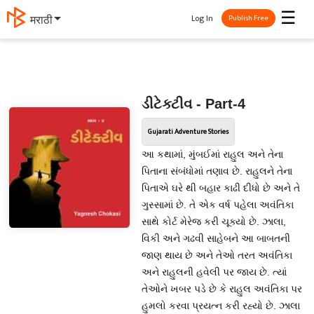
☰
Log In
मराठी
Publish Free
ડીટેક્ટીવ - Part-4
Gujarati Adventure Stories
આ કથામાં, મુંબઈમાં રાહુલ અને તેના
પિતાના સંબંધોમાં તણાવ છે. રાહુલને તેના
પિતાએ ઘરે થી બહાર કાઢી દીધો છે અને તે
ગુસ્સામાં છે. તે એક વર્ષ પહેલા અવંતિકા
સાથે કોર્ટ મેરેજ કરી ચૂક્યો છે. ઝાલા,
વિકી અને ગઢવી સાહેબને આ બાબતની
જાણ થાય છે અને તેઓ તરત અવંતિકા
અને રાહુલની હવેલી પર જાય છે. ત્યાં
તેઓને ખબર પડે છે કે રાહુલ અવંતિકા પર
હુમલો કરવા પ્રયત્ન કરી રહ્યો છે. ઝાલા