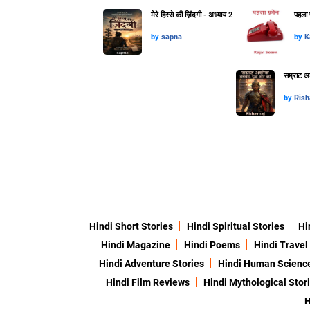
मेरे हिस्से की ज़िंदगी - अध्याय 2
पहला 
by
sapna
by
K
सम्राट अश
by
Rish
Hindi Short Stories
Hindi Spiritual Stories
Hi
Hindi Magazine
Hindi Poems
Hindi Travel
Hindi Adventure Stories
Hindi Human Scienc
Hindi Film Reviews
Hindi Mythological Stor
H