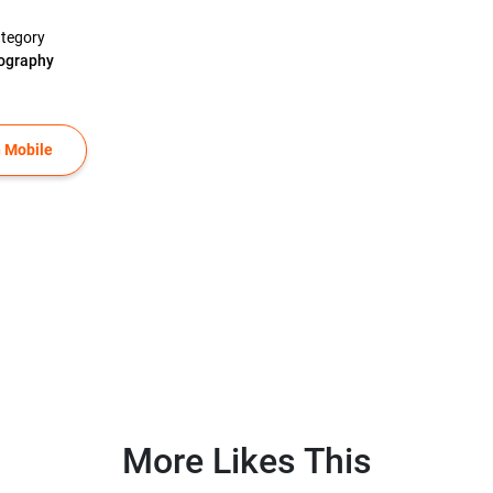
tegory
ography
 Mobile
More Likes This