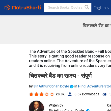
English
चितकबरे बैंड का 
The Adventure of the Speckled Band - Full Book
This story is getting good reader response on 
readers online. The Adventure of the Speckled 
and it is receiving from online readers very fa
चितकबरे बैंड का रहस्य - संपूर्ण
by
Sir Arthur Conan Doyle
in
Hindi Adventure Stor
26.8k
8.6k
Downloads
Writen by
Ca
Sir Arthur Conan Doyle
Ad