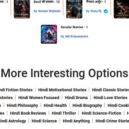
हस्य - 1
Devil की दास्तान - 12
गैंगस्टर अर्जुन - 1
by
Sonam Brijwasi
by
Sonu Rj
Secular Warrior - 1
by
Adi Krayunastra
More Interesting Options
ndi Fiction Stories
Hindi Motivational Stories
Hindi Classic Storie
 stories
Hindi Women Focused
Hindi Drama
Hindi Love Stories
e
Hindi Philosophy
Hindi Health
Hindi Biography
Hindi Cook
ies
Hindi Book Reviews
Hindi Thriller
Hindi Science-Fiction
H
indi Astrology
Hindi Science
Hindi Anything
Hindi Crime Stori