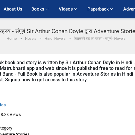
About Us
Books 
Videos 
Paperback 
Adver
रहस्य - संपूर्ण Sir Arthur Conan Doyle द्वारा Adventure Stories
Home
Novels
Hindi Novels
चितकबरे बैंड का रहस्य - संपूर्ण - Novels
 book and story is written by Sir Arthur Conan Doyle in Hindi .
Matrubharti app and web since it is published free to read for a
Band - Full Book is also popular in Adventure Stories in Hindi
st. Signup now to get access to this story.
ies
38.3k
Views
tegory
venture Stories