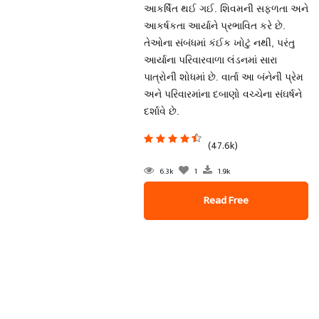
આકર્ષિત થઈ ગઈ. શિવમની સફળતા અને
આકર્ષકતા આર્યાને પ્રભાવિત કરે છે.
તેઓના સંબંધમાં કંઈક ખોટું નથી, પરંતુ
આર્યાના પરિવારવાળા લંડનમાં સારા
પાત્રોની શોધમાં છે. વાર્તા આ બંનેની પ્રેમ
અને પરિવારમાંના દબાણો વચ્ચેના સંઘર્ષને
દર્શાવે છે.
(47.6k)
6.3k
1
1.9k
Read Free