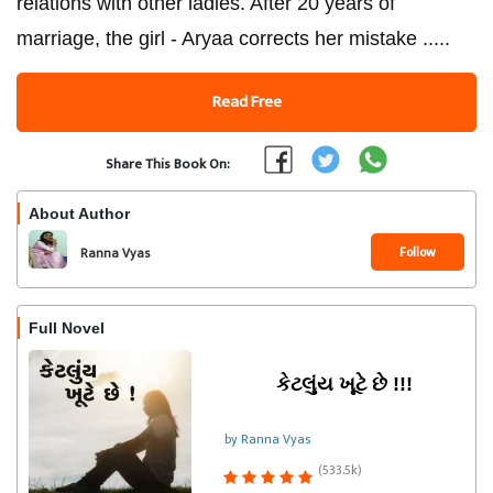
relations with other ladies. After 20 years of
marriage, the girl - Aryaa corrects her mistake .....
Read Free
Share This Book On:
About Author
Follow
Ranna Vyas
Full Novel
કેટલુંય ખૂટે છે !!!
by Ranna Vyas
(533.5k)