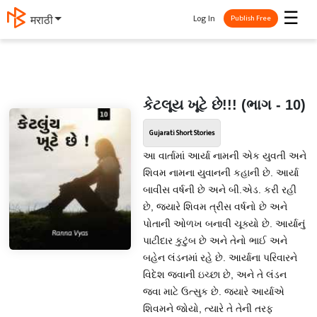
☰
Log In
मराठी
Publish Free
કેટલૂય ખૂટે છે!!! (ભાગ - 10)
Gujarati Short Stories
આ વાર્તામાં આર્યા નામની એક યુવતી અને
શિવમ નામના યુવાનની કહાની છે. આર્યા
બાવીસ વર્ષની છે અને બી.એડ. કરી રહી
છે, જ્યારે શિવમ ત્રીસ વર્ષનો છે અને
પોતાની ઓળખ બનાવી ચૂક્યો છે. આર્યાનું
પાટીદાર કુટુંબ છે અને તેનો ભાઈ અને
બહેન લંડનમાં રહે છે. આર્યાના પરિવારને
વિદેશ જવાની ઇચ્છા છે, અને તે લંડન
જવા માટે ઉત્સુક છે. જ્યારે આર્યાએ
શિવમને જોયો, ત્યારે તે તેની તરફ