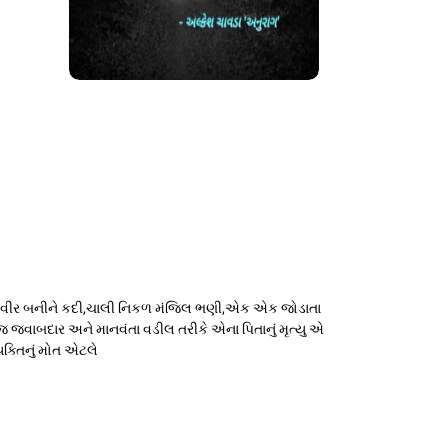
એકલ વીર બનીને કદી,ચાલી નિકળ મંજિલ ભણી,એક એક જોડાતા
ુબજ જવાબદાર અને માનવંતા વડીલ તરીકે એના પિતાનું મૃત્યુ એ
યક્તિનું મોત એટલે