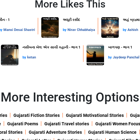
More Likes This
મૌન - 1
અધૂરી રસીદ
અહં બ્રહ્મ
by
Mansi Desai Shastri
by
Nirav Chhabhaiya
by
Ashish
નસીબના ખેલ: એક સાચી કહાની - ભાગ 1
બાળપણ - ભાગ 1
by
ketan
by
Jaydeep Panchal
More Interesting Options
ries
Gujarati Fiction Stories
Gujarati Motivational Stories
Gujar
e
Gujarati Poems
Gujarati Travel stories
Gujarati Women Focu
oral Stories
Gujarati Adventure Stories
Gujarati Human Science