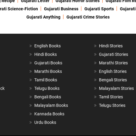
g Recipe
Gujarati Letter
Gujarati Horror Stories
Gujarati Film R
rati Science-Fiction
Gujarati Business
Gujarati Sports
Gujarati
Gujarati Anything
Gujarati Crime Stories
English Books
Hindi Stories
Hindi Books
Gujarati Stories
Gujarati Books
Marathi Stories
Marathi Books
English Stories
Tamil Books
Bengali Stories
ack
Telugu Books
Malayalam Stories
Bengali Books
Tamil Stories
Malayalam Books
Telugu Stories
Kannada Books
Urdu Books