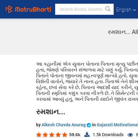
English
સ્મશાન... A
આ કહાનીમાં એક યુવાન પોતાના પિતાના મૃત્યુ પછી
હતા, જેમણે પરિવારને સંભાળવા માટે ઘણું કર્યું. પિ
પિતાને પોતાના જીવનમાં મહત્ત્વપૂર્ણ માન્યો હતો. યુવ
વિશેની વાતોને, જ્યારે તે નાના હતા. પિતાએ તેને શીખવ
રહેતા, છતાં સેવા કરે છે. પિતાના આદર્શો યાદ કરીને
પિતાની સ્મૃતિમાં કશુંક કરવા નીકળે છે. તે સિમેન્ટની
કરવામાં આવ્યું હતું, અને પિતાની યાદોને જીવંત રાખવા 
સ્મશાન...
by
Alkesh Chavda Anurag
in
Gujarati Motivational
59.6k
1.5k
Downloads