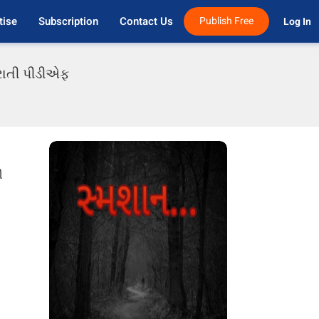
tise
Subscription
Contact Us
Publish Free
Log In 
જરાતી પીડીએફ
િ
ી