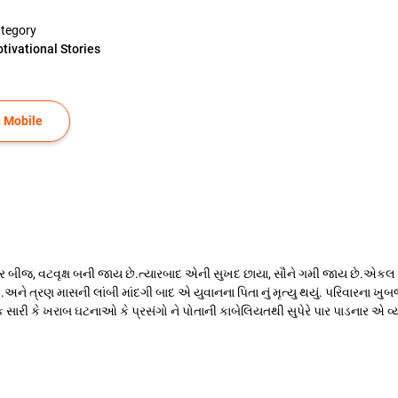
tegory
tivational Stories
 Mobile
ચાર બીજ, વટવૃક્ષ બની જાય છે.ત્યારબાદ એની સુખદ છાયા, સૌને ગમી જાય છે.
અને ત્રણ માસની લાંબી માંદગી બાદ એ યુવાનના પિતા નું મૃત્યુ થયું. પરિવારના ખ
 સારી કે ખરાબ ઘટનાઓ કે પ્રસંગો ને પોતાની કાબેલિયતથી સુપેરે પાર પાડનાર એ વ્