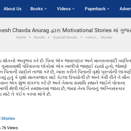
About Us
Books 
Videos 
Paperback 
Adver
lkesh Chavda Anurag દ્વારા Motivational Stories માં ગુ
Home
Novels
Gujarati Novels
સ્મશાન... - Novels
ના શોકનો અનુભવ કરે છે. પિતા એક જવાબદાર અને માનવતાવાદી વ્યક્ત
તાના ગુમાવવાથી પરિવારના લોકોમાં એક ખાલીપો જણાઈ રહ્યો હતો, જેમણે
ાન પિતાની યાદોને તાજા કરે છે, ખાસ કરીને પિતાની વૃક્ષો પ્રત્યેની લાગણ
્યું હતું કે વૃક્ષો માનવજાત માટે કેટલા ઉપયોગી છે અને કેવી રીતે તે મૌન
, યુવાન એક શુભ સંકલ્પ કરે છે અને તેમના સમાધિ સ્થાને જઈને પોતાના
 ખાલી થેલી લઈને સ્મશાનમાં જાય છે, જ્યાં તેના પિતાનું અગ્નિસંસ્કાર
માટે તે કંઈક કરવા માંગે છે.
 Stories
6.7k
Views