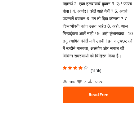
महासर्प 2. एका हलवायाचें दुकान 3. एः ! फारच
बोबा ! 4. आनंद ! कोठें आहे येथें ? 5. अवघें
पाउणशें वयमान 6. मग तो दिवा कोणता ? 7.
दिव्याभोंवती पतंग उडत आहेत 8. अहो, आज
गिऱ्हाईकच आलें नाही ! 9. अहो कुंभारदादा ! 10.
तनू त्यागितं कीर्ति मागें उरावी ! इन नाट्यछटाओं
में उन्होंने मानवता, असंतोष और समाज की
विभिन्न समस्याओं को चित्रित किया है।
(31.3k)
111k
7
60.2k
Read Free