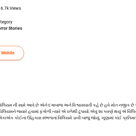
6.7k
Views
tegory
rror Stories
 Mobile
પ વિલિયમ ની સામે આવે છે એને દગાબાજ અને વિશ્વાસઘાતી કહે છે હવે મોત નજીક છ
િયમને જ્યારે હવામાં ફંગોળી ત્યારે એ ઘળેથી ટૂંપાયો.એવું શા કારણે થયું એ વ
ક કોઈના ઊંહકારા સંભળાતાં વિલિયમે ડાબી બાજુ જોયું. ખૂણામાં કાંઈ પ્રતિમાઓન