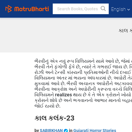
English
કાલ ક
ભૈરવીનું એક નવું રૂપ વિલિયમને સામે આવે છે, જેમા
ભૈરવી તેને ફંગોળી ફેંકે છે, ત્યારે તે ગભરાઈ જાય છે
રોઝી અને ટેન્સી કાંસ્યની પ્રતિમાઓની નીચે દબાઈ ગ
વિલિયમના અંતર માં ભયના અંધકારમાં છે. અઘોરી તેમ
મુકવામાં આવે છે. ભૈરવી અચાનક અઘોરીને અટકાવવા
ભૈરવીના આક્રોશ અને અઘોરીની ક્રૂરતા વચ્ચે વિ
વિલિયમને realizes થાય છે કે તે એક ક્રોસને ખોયો 
ક્રોસને શોધે છે અને ભગવાનનો આભાર માનતો બહાર
જોઈ રહ્યો છે.
કાલ કલંક-23
by
SABIRKHAN
in
Gujarati Horror Stories