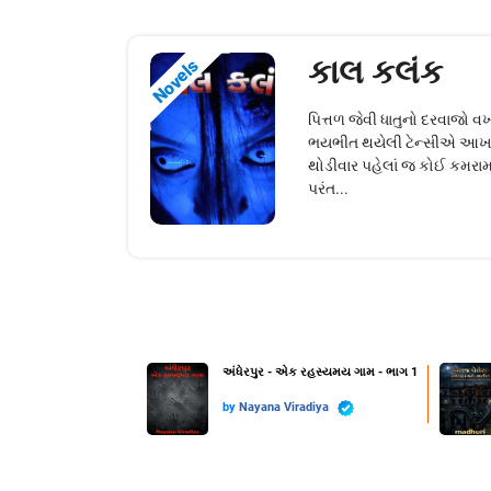
કાલ કલંક
Novels
પિત્તળ જેવી ધાતુનો દરવાજો વ
ભયભીત થયેલી ટેન્સીએ આખા ક
થોડીવાર પહેલાં જ કોઈ કમરામાં પ
પરંત...
અંધેરપુર - એક રહસ્યમય ગામ - ભાગ 1
by
Nayana Viradiya