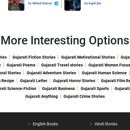
by
Mehul Kumar
by
kajal jha
More Interesting Options
ries
Gujarati Fiction Stories
Gujarati Motivational Stories
Gujar
e
Gujarati Poems
Gujarati Travel stories
Gujarati Women Focu
oral Stories
Gujarati Adventure Stories
Gujarati Human Science
g Recipe
Gujarati Letter
Gujarati Horror Stories
Gujarati Film R
rati Science-Fiction
Gujarati Business
Gujarati Sports
Gujarati
Gujarati Anything
Gujarati Crime Stories
English Books
Hindi Stories