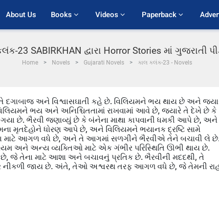
About Us
Books 
Videos 
Paperback 
Adver
લંક-23 SABIRKHAN દ્વારા Horror Stories માં ગુજરાતી 
Home
Novels
Gujarati Novels
કાલ કલંક-23 - Novels
ં તે દગાબાજ અને વિશ્વાસઘાતી કહે છે. વિલિયમને ભય થાય છે અને જ્યાર
. વિલિયમને ભય અને અનિશ્ચિતતામાં રાખવામાં આવે છે, જ્યારે તે દેખે છે કે
યા છે. ભૈરવી જણાવ્યું છે કે બંનેના માથા કાપવાની ધમકી આપે છે, અને
ના મૃતદેહોને ધોરણ આપે છે, અને વિલિયમને ભયાનક દ્રષ્ટિ સામે
 માટે આગળ વધે છે, અને તે આગમાં સળગીને ભૈરવીએ તેને બચાવી લે છે
લિયમ અને અન્ય વ્યક્તિઓ માટે એક ગંભીર પરિસ્થિતિ ઊભી થાય છે.
છે, જે તેના માટે આશા અને બચાવનું પ્રતિક છે. ભૈરવીની મદદથી, તે
 નીકળી જાય છે. અંતે, તેઓ અશ્વરથ તરફ આગળ વધે છે, જે તેમની રા