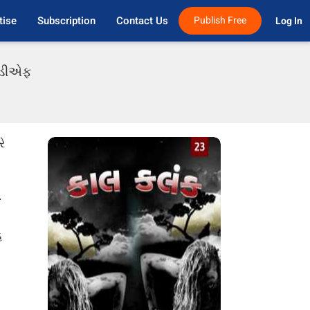
tise
Subscription
Contact Us
Publish Free
Log In 
પીડીએફ
ે
.
હ