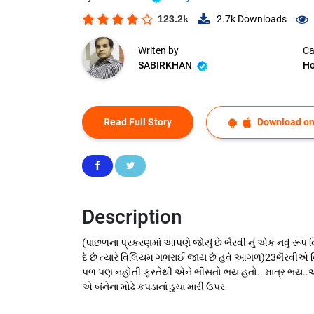
123.2k
2.7k
Downloads
Writen by
Ca
SABIRKHAN
Ho
Read Full Story
Download on
Description
(પાછળના પ્રકરણમાં આપણે જોયું છે ભૈરવી નું એક નવું રૂ
દે છે ત્યારે વિલિયમ ગભરાઈ જાય છે હવે આગળ)23ભૈરવીએ વિલ
પળ પણ નહોતી.ફરતેથી એને ભીંસતો ભય હતો.. માત્ર ભય..એકાએ
એ બંનેના મોઢે કપડાનાં ડુચા મારી ઉપર