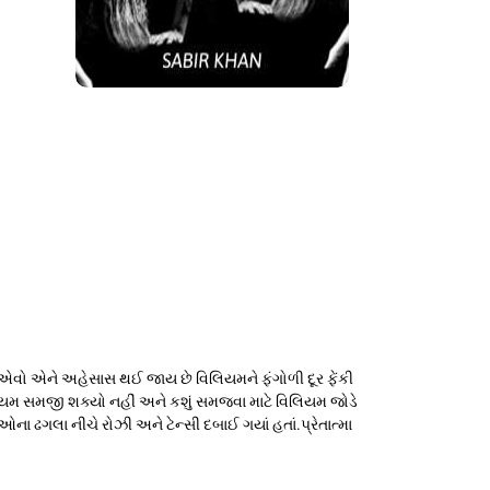
ે એવો એને અહેસાસ થઈ જાય છે વિલિયમને ફંગોળી દૂર ફેંકી
િલિયમ સમજી શક્યો નહીં અને કશું સમજવા માટે વિલિયમ જોડે
ા ઢગલા નીચે રોઝી અને ટેન્સી દબાઈ ગયાં હતાં.પ્રેતાત્મા