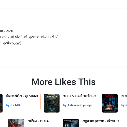
ખાઈ ગયો.
મરામાં બેટરીનો પ્રકાશ નાંખી જોયો.
્રવેશ્યું હતું.
More Likes This
વિરાજ પેલેસ - પ્રસ્તાવના
અવાવરુ વાવનો અતીત - 3
લાલ
by
its MD
by
Ashoksinh jadeja
by
K
સાથિયા - ભાગ-4
अधुरा वादा एक साया - एपिसोड 37