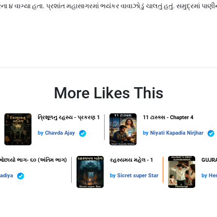
ના ૪ વાગ્યા હતા. પ્રશાંત મહાસાગરમાં ભયંકર વાવાઝોડું ચાલતું હતું. સમુદ્રમાં 
More Likes This
ત્રિશૂળનુ રહસ્ય - પ્રકરણ 1
11 ટાસ્ક્સ - Chapter 4
by
Chavda Ajay
by
Niyati Kapadia Nirjhar
 ઓછાયો ભાગ- ૬૦ (અંતિમ ભાગ)
રહસ્યમય મહેલ - 1
GUJRA
radiya
by
Sicret super Star
by
He