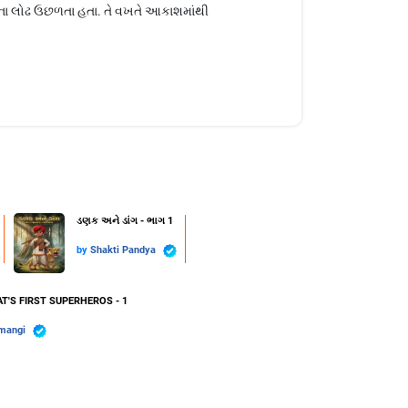
પાણીના લોઢ ઉછળતા હતા. તે વખતે આકાશમાંથી
ડણક અને ડાંગ - ભાગ 1
by
Shakti Pandya
T'S FIRST SUPERHEROS - 1
mangi