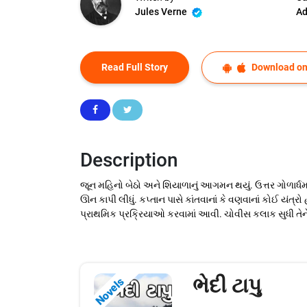
Jules Verne
Ad
Read Full Story
Download on
Description
જૂન મહિનો બેઠો અને શિયાળાનું આગમન થયું. ઉત્તર ગોળાર્ધમાં 
ઊન કાપી લીધું. કપ્તાન પાસે કાંતવાનાં કે વણવાનાં કોઈ યંત્ર
પ્રાથમિક પ્રક્રિયાઓ કરવામાં આવી. ચોવીસ કલાક સુધી તેને 
ભેદી ટાપુ
Novels