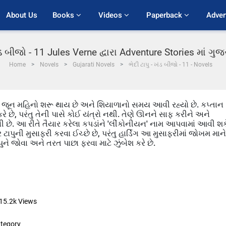
About Us
Books 
Videos 
Paperback 
Adver
ખંડ બીજો - 11 Jules Verne દ્વારા Adventure Stories માં ગ
Home
Novels
Gujarati Novels
ભેદી ટાપુ - ખંડ બીજો - 11 - Novels
રે જૂન મહિનો શરૂ થાય છે અને શિયાળાનો સમય આવી રહ્યો છે. કપ્તાન
ે છે, પરંતુ તેની પાસે કોઈ યંત્રો નથી. તેણે ઊનને સાફ કરીને અને
 છે. આ રીતે તૈયાર કરેલા કપડાંને 'લીંકોનીયન' નામ આપવામાં આવી શક
ટાપુની મુસાફરી કરવા ઈચ્છે છે, પરંતુ હાર્ડિંગ આ મુસાફરીમાં જોખમ માને
ુને જોવા અને તરત પાછા ફરવા માટે ઝુંબેશ કરે છે.
15.2k
Views
tegory