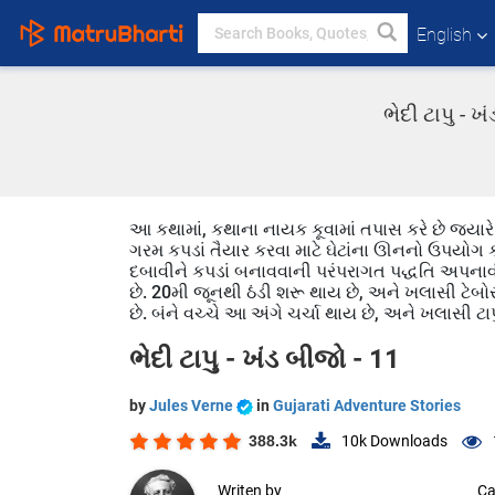
English
ભેદી ટાપુ - 
આ કથામાં, કથાના નાયક કૂવામાં તપાસ કરે છે જ્યા
ગરમ કપડાં તૈયાર કરવા માટે ઘેટાંના ઊનનો ઉપયોગ કર
દબાવીને કપડાં બનાવવાની પરંપરાગત પદ્ધતિ અપનાવી
છે. 20મી જૂનથી ઠંડી શરૂ થાય છે, અને ખલાસી ટેબોર 
છે. બંને વચ્ચે આ અંગે ચર્ચા થાય છે, અને ખલાસી ટાપ
ભેદી ટાપુ - ખંડ બીજો - 11
by
Jules Verne
in
Gujarati Adventure Stories
388.3k
10k
Downloads
Writen by
Ca