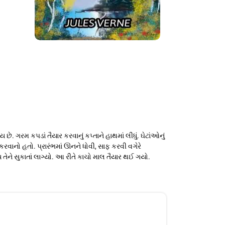
ે. ગરમ કપડાં તૈયાર કરવાનું કપ્તાને હાથમાં લીધું. ઘેટાંઓનું
 કરવાનો હતો. પ્રારંભમાં ઊનને ધોવી, સાફ કરવી વગેરે
ેને સુકાતાં લાગ્યો. આ રીતે કાચો માલ તૈયાર થઈ ગયો.