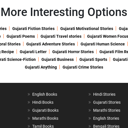
More Interesting Options
ries
Gujarati Fiction Stories
Gujarati Motivational Stories
Gujar
e
Gujarati Poems
Gujarati Travel stories
Gujarati Women Focu
oral Stories
Gujarati Adventure Stories
Gujarati Human Science
g Recipe
Gujarati Letter
Gujarati Horror Stories
Gujarati Film R
rati Science-Fiction
Gujarati Business
Gujarati Sports
Gujarati
Gujarati Anything
Gujarati Crime Stories
English Books
Hindi Stories
Hindi Books
Gujarati Stories
Gujarati Books
Marathi Stories
Marathi Books
English Stories
Tamil Books
Bengali Stories