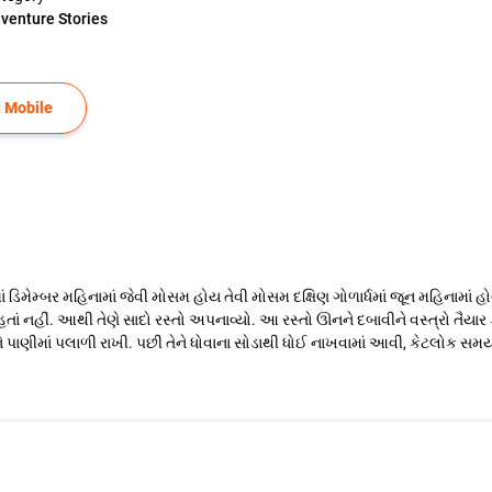
venture Stories
 Mobile
ડિમેમ્બર મહિનામાં જેવી મોસમ હોય તેવી મોસમ દક્ષિણ ગોળાર્ધમાં જૂન મહિનામાં હોય છ
ો હતાં નહીં. આથી તેણે સાદો રસ્તો અપનાવ્યો. આ રસ્તો ઊનને દબાવીને વસ્ત્રો તૈયાર
પાણીમાં પલાળી રાખી. પછી તેને ધોવાના સોડાથી ધોઈ નાખવામાં આવી, કેટલોક સમય ત