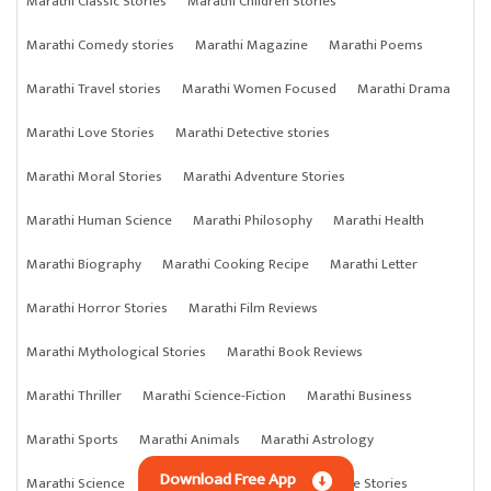
Marathi Classic Stories
Marathi Children Stories
Marathi Comedy stories
Marathi Magazine
Marathi Poems
Marathi Travel stories
Marathi Women Focused
Marathi Drama
Marathi Love Stories
Marathi Detective stories
Marathi Moral Stories
Marathi Adventure Stories
Marathi Human Science
Marathi Philosophy
Marathi Health
Marathi Biography
Marathi Cooking Recipe
Marathi Letter
Marathi Horror Stories
Marathi Film Reviews
Marathi Mythological Stories
Marathi Book Reviews
Marathi Thriller
Marathi Science-Fiction
Marathi Business
Marathi Sports
Marathi Animals
Marathi Astrology
Download Free App
Marathi Science
Marathi Anything
Marathi Crime Stories