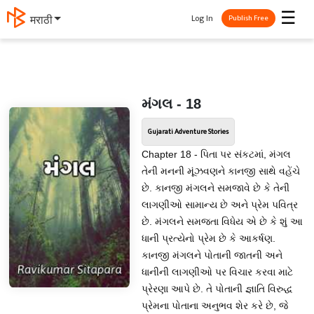
☰
Log In
मराठी
Publish Free
મંગલ - 18
Gujarati Adventure Stories
Chapter 18 - પિતા પર સંકટમાં, મંગલ
તેની મનની મૂંઝવણને કાનજી સાથે વહેંચે
છે. કાનજી મંગલને સમજાવે છે કે તેની
લાગણીઓ સામાન્ય છે અને પ્રેમ પવિત્ર
છે. મંગલને સમજતા વિધેય એ છે કે શું આ
ધાની પ્રત્યેનો પ્રેમ છે કે આકર્ષણ.
કાનજી મંગલને પોતાની જાતની અને
ધાનીની લાગણીઓ પર વિચાર કરવા માટે
પ્રેરણા આપે છે. તે પોતાની જ્ઞાતિ વિરુદ્ધ
પ્રેમના પોતાના અનુભવ શેર કરે છે, જે