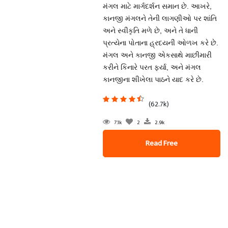
મંગલ માટે માર્ગદર્શન સમાન છે. આખરે,
કાનજી મંગલને તેની લાગણીઓ પર શાંતિ
અને સ્વીકૃતિ મળે છે, અને તે ધાની
પ્રત્યેના પોતાના હ્રદયની ઓળખ કરે છે.
મંગલ અને કાનજી એકસાથે માછીમારી
કરીને કિનારે પરત ફર્યા, અને મંગલ
કાનજીના શીખેલા પાઠને યાદ કરે છે.
(62.7k)
7.1k
2
2.9k
Read Free