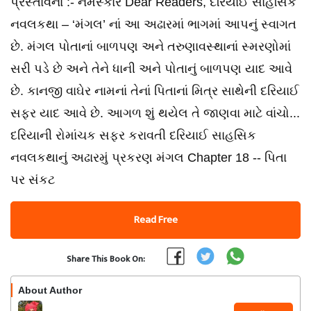
પ્રસ્તાવના :- નમસ્કાર Dear Readers, દરિયાઈ સાહસિક
નવલકથા – ‘મંગલ’ નાં આ અઢારમાં ભાગમાં આપનું સ્વાગત
છે. મંગલ પોતાનાં બાળપણ અને તરુણાવસ્થાનાં સ્મરણોમાં
સરી પડે છે અને તેને ધાની અને પોતાનું બાળપણ યાદ આવે
છે. કાનજી વાઘેર નામનાં તેનાં પિતાનાં મિત્ર સાથેની દરિયાઈ
સફર યાદ આવે છે. આગળ શું થયેલ તે જાણવા માટે વાંચો...
દરિયાની રોમાંચક સફર કરાવતી દરિયાઈ સાહસિક
નવલકથાનું અઢારમું પ્રકરણ મંગલ Chapter 18 -- પિતા
પર સંકટ
Read Free
Share This Book On:
About Author