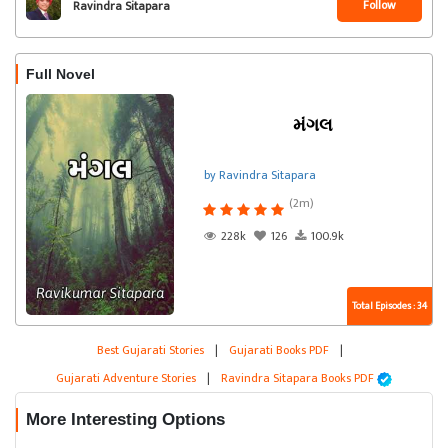
Follow
Ravindra Sitapara
Full Novel
મંગલ
by Ravindra Sitapara
(2m)
228k
126
100.9k
Total Episodes : 34
Best Gujarati Stories
|
Gujarati Books PDF
|
Gujarati Adventure Stories
|
Ravindra Sitapara Books PDF
More Interesting Options