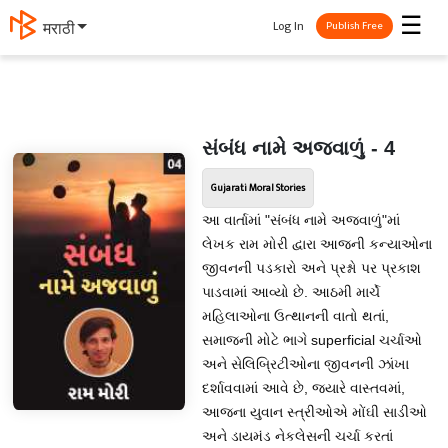
☰
Log In
मराठी
Publish Free
સંબંધ નામે અજવાળું - 4
Gujarati Moral Stories
આ વાર્તામાં "સંબંધ નામે અજવાળું"માં
લેખક રામ મોરી દ્વારા આજની કન્યાઓના
જીવનની પડકારો અને પ્રશ્નો પર પ્રકાશ
પાડવામાં આવ્યો છે. આઠમી માર્ચે
મહિલાઓના ઉત્થાનની વાતો થતાં,
સમાજની મોટે ભાગે superficial ચર્ચાઓ
અને સેલિબ્રિટીઓના જીવનની ઝાંખા
દર્શાવવામાં આવે છે, જ્યારે વાસ્તવમાં,
આજના યુવાન સ્ત્રીઓએ મોંઘી સાડીઓ
અને ડાયમંડ નેકલેસની ચર્ચા કરતાં