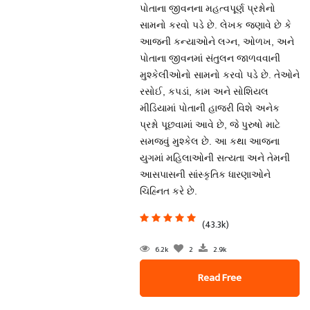
પોતાના જીવનના મહત્વપૂર્ણ પ્રશ્નોનો
સામનો કરવો પડે છે. લેખક જણાવે છે કે
આજની કન્યાઓને લગ્ન, ઓળખ, અને
પોતાના જીવનમાં સંતુલન જાળવવાની
મુશ્કેલીઓનો સામનો કરવો પડે છે. તેઓને
રસોઈ, કપડાં, કામ અને સોશિયલ
મીડિયામાં પોતાની હાજરી વિશે અનેક
પ્રશ્નો પૂછવામાં આવે છે, જે પુરુષો માટે
સમજવું મુશ્કેલ છે. આ કથા આજના
યુગમાં મહિલાઓની સત્યતા અને તેમની
આસપાસની સાંસ્કૃતિક ધારણાઓને
ચિહ્નિત કરે છે.
(43.3k)
6.2k
2
2.9k
Read Free