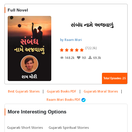
Full Novel
સંબંધ નામે અજવાળું
by Raam Mori
(722.3k)
148.2k
161
69.3k
Total Episodes : 25
Best Gujarati Stories
|
Gujarati Books PDF
|
Gujarati Moral Stories
|
Raam Mori Books PDF
More Interesting Options
Gujarati Short Stories
Gujarati Spiritual Stories